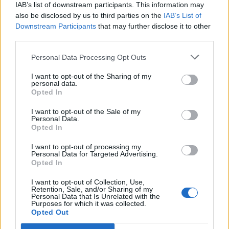
IAB’s list of downstream participants. This information may
Patriot στη Σαουδική
Ιράν: «Κλειστά
also be disclosed by us to third parties on the
IAB’s List of
Αραβία: Η στρατηγική της
παραμένουν τα
Downstream Participants
that may further disclose it to other
third parties.
Αθήνας απέναντι στον
Ορμούζ μέχρι 
«επιτήδειο ουδέτερο» –
αποδεχτούν το
Personal Data Processing Opt Outs
Συμμαχίες με Ισραήλ,
μας»
Ινδία και Εμιράτα
I want to opt-out of the Sharing of my
personal data.
Opted In
I want to opt-out of the Sale of my
ΔΙΑΦΗΜΙΣΗ
Personal Data.
Opted In
I want to opt-out of processing my
Personal Data for Targeted Advertising.
Opted In
I want to opt-out of Collection, Use,
Retention, Sale, and/or Sharing of my
Personal Data that Is Unrelated with the
Purposes for which it was collected.
Opted Out