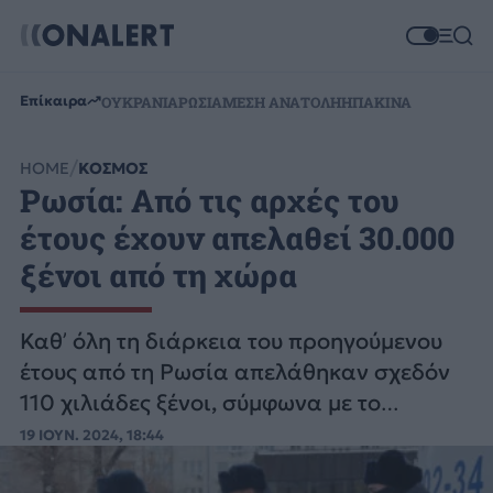
Επίκαιρα
ΟΥΚΡΑΝΙΑ
ΡΩΣΙΑ
ΜΕΣΗ ΑΝΑΤΟΛΗ
ΗΠΑ
ΚΙΝΑ
HOME
ΚΟΣΜΟΣ
Ρωσία: Από τις αρχές του
έτους έχουν απελαθεί 30.000
ξένοι από τη χώρα
Καθ’ όλη τη διάρκεια του προηγούμενου
έτους από τη Ρωσία απελάθηκαν σχεδόν
110 χιλιάδες ξένοι, σύμφωνα με το
υπουργείο Εσωτερικών της χώρας.
19 ΙΟΥΝ. 2024, 18:44