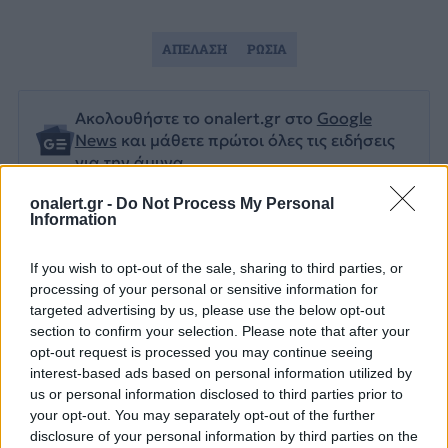
ΑΠΕΛΑΣΗ
ΡΩΣΙΑ
Ακολουθήστε το onalert.gr στο
Google
News
και μάθετε πρώτοι όλες τις ειδήσεις
για την άμυνα.
onalert.gr -
Do Not Process My Personal
Information
Διάβασε επίσης
If you wish to opt-out of the sale, sharing to third parties, or
processing of your personal or sensitive information for
targeted advertising by us, please use the below opt-out
section to confirm your selection. Please note that after your
opt-out request is processed you may continue seeing
interest-based ads based on personal information utilized by
us or personal information disclosed to third parties prior to
your opt-out. You may separately opt-out of the further
disclosure of your personal information by third parties on the