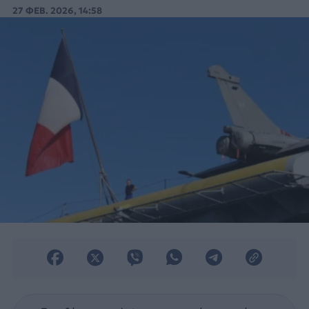
τη συμμετοχή του σε ασκήσεις του NATO.
27 ΦΕΒ. 2026, 14:58