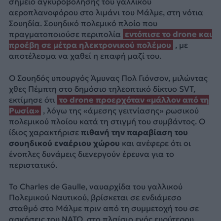
σημείο αγκυροβόλησης του γαλλικού
αεροπλανοφόρου στο λιμάνι του Μάλμε, στη νότια
Σουηδία. Σουηδικό πολεμικό πλοίο που
πραγματοποιούσε περιπολία
εντόπισε το drone και
προέβη σε μέτρα ηλεκτρονικού πολέμου
, με
αποτέλεσμα να χαθεί η επαφή μαζί του.
Ο Σουηδός υπουργός Άμυνας Πολ Γιόνσον, μιλώντας
χθες Πέμπτη στο δημόσιο τηλεοπτικό δίκτυο SVT,
εκτίμησε ότι
το drone προερχόταν «μάλλον από τη
Ρωσία»
, λόγω της «άμεσης γειτνίασης» ρωσικού
πολεμικού πλοίου κατά τη στιγμή του συμβάντος. Ο
ίδιος χαρακτήρισε
πιθανή την παραβίαση του
σουηδικού εναέριου χώρου
και ανέφερε ότι οι
ένοπλες δυνάμεις διενεργούν έρευνα για το
περιστατικό.
Το Charles de Gaulle, ναυαρχίδα του γαλλικού
Πολεμικού Ναυτικού, βρίσκεται σε ενδιάμεσο
σταθμό στο Μάλμε πριν από τη συμμετοχή του σε
ασκήσεις του NATO, στο πλαίσιο ενός ευρύτερου