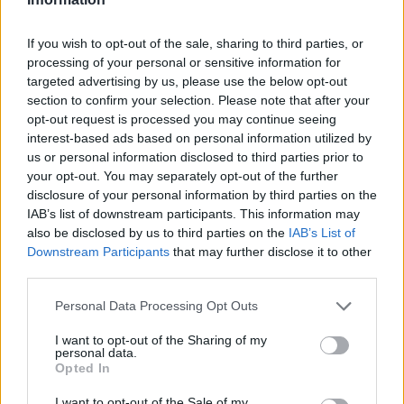
If you wish to opt-out of the sale, sharing to third parties, or
processing of your personal or sensitive information for
targeted advertising by us, please use the below opt-out
section to confirm your selection. Please note that after your
opt-out request is processed you may continue seeing
interest-based ads based on personal information utilized by
us or personal information disclosed to third parties prior to
Stryker για το Στρατό
ΗΠΑ: Τα νέα θ
your opt-out. You may separately opt-out of the further
disclosure of your personal information by third parties on the
Ξηράς μέσω EDA: Θετικές
κλάσης Ντόναλ
IAB’s list of downstream participants. This information may
οι ΗΠΑ – Αναμονή για
θα είναι από τα
also be disclosed by us to third parties on the
IAB’s List of
αριθμό, εκδόσεις και
πλοία που ναυ
Downstream Participants
that may further disclose it to other
κατάσταση οχημάτων
ποτέ
third parties.
Personal Data Processing Opt Outs
I want to opt-out of the Sharing of my
ΔΙΑΦΗΜΙΣΗ
personal data.
Opted In
I want to opt-out of the Sale of my