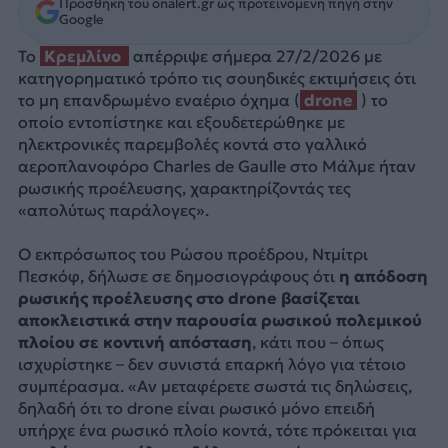
Προσθήκη του onalert.gr ως προτεινόμενη πηγή στην
Google
Το
Κρεμλίνο
απέρριψε σήμερα 27/2/2026 με
κατηγορηματικό τρόπο τις σουηδικές εκτιμήσεις ότι
το μη επανδρωμένο εναέριο όχημα (
drone
) το
οποίο εντοπίστηκε και εξουδετερώθηκε με
ηλεκτρονικές παρεμβολές κοντά στο γαλλικό
αεροπλανοφόρο Charles de Gaulle στο Μάλμε ήταν
ρωσικής προέλευσης, χαρακτηρίζοντάς τες
«απολύτως παράλογες».
Ο εκπρόσωπος του Ρώσου προέδρου, Ντμίτρι
Πεσκόφ, δήλωσε σε δημοσιογράφους ότι
η απόδοση
ρωσικής προέλευσης στο drone βασίζεται
αποκλειστικά στην παρουσία ρωσικού πολεμικού
πλοίου σε κοντινή απόσταση
, κάτι που – όπως
ισχυρίστηκε – δεν συνιστά επαρκή λόγο για τέτοιο
συμπέρασμα. «Αν μεταφέρετε σωστά τις δηλώσεις,
δηλαδή ότι το drone είναι ρωσικό μόνο επειδή
υπήρχε ένα ρωσικό πλοίο κοντά, τότε πρόκειται για