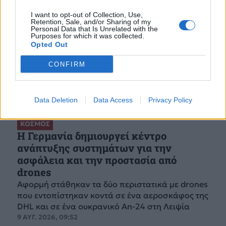
I want to opt-out of Collection, Use,
Retention, Sale, and/or Sharing of my
Personal Data that Is Unrelated with the
Purposes for which it was collected.
Opted Out
CONFIRM
Data Deletion
Data Access
Privacy Policy
ΚΟΣΜΟΣ
Η Γερμανία δημιουργεί κέντρο
ανάπτυξης συστημάτων για την
ασφάλεια και την προστασία από
drones
Αφορμή στάθηκαν τα δύο περιστατικά με drones
που εντοπίστηκαν κοντά σε ένα αεροσκάφος της
DHL και σε ένα ουκρανικό An-24 στη Λειψία
9 ΑΥΓ. 2026, 09:52