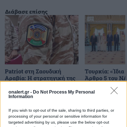
Διάβασε επίσης
Patriot στη Σαουδική
Τουρκία: «Ίδια 
Αραβία: Η στρατηγική της
Άρθρο 5 του N
Αθήνας απέναντι στον
αμυντική συμφ
«επιτήδειο ουδέτερο» –
Σαουδική Αραβ
onalert.gr -
Do Not Process My Personal
Information
Συμμαχίες με Ισραήλ,
Πακιστάν»
Ινδία και Εμιράτα
If you wish to opt-out of the sale, sharing to third parties, or
processing of your personal or sensitive information for
targeted advertising by us, please use the below opt-out
ΔΙΑΦΗΜΙΣΗ