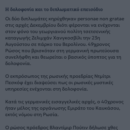
Η δολοφονία και το διπλωματικό επεισόδιο
Οι δύο διπλωμάτες κηρύχθηκαν personae non gratae
στις αρχές Δεκεμβρίου διότι φέρονται να ενέχονται
στον φόνο του γεωργιανού πολίτη τσετσενικής
καταγωγής Ζελιμχάν Χανγκοσβίλι την 23η
Αυγούστου σε πάρκο του Βερολίνου. 49χρονος
Ρώσος που βρισκόταν στη γερμανική πρωτεύουσα
συνελήφθη και θεωρείται ο βασικός ύποπτος για τη
δολοφονία.
Ο εκπρόσωπος της ρωσικής προεδρίας Ντμίτρι
Πεσκόφ έχει διαψεύσει πως οι ρωσικές μυστικές
υπηρεσίες ενέχονται στη δολοφονία.
Κατά τις γερμανικές εισαγγελικές αρχές, ο 40χρονος
ήταν μέλος της οργάνωσης Εμιράτο του Καυκάσου,
εκτός νόμου στη Ρωσία.
Ο ρώσος πρόεδρος Βλαντίμιρ Πούτιν δήλωσε χθες