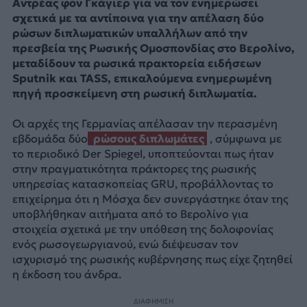
Αντρέας φον Γκάγιερ για να τον ενημερώσει
σχετικά με τα αντίποινα για την απέλαση δύο
ρώσων διπλωματικών υπαλλήλων από την
πρεσβεία της Ρωσικής Ομοσπονδίας στο Βερολίνο,
μεταδίδουν τα ρωσικά πρακτορεία ειδήσεων
Sputnik και TASS, επικαλούμενα ενημερωμένη
πηγή προσκείμενη στη ρωσική διπλωματία.
Οι αρχές της Γερμανίας απέλασαν την περασμένη
εβδομάδα δύο
ρώσους διπλωμάτες
, σύμφωνα με
το περιοδικό Der Spiegel, υποπτεύονται πως ήταν
στην πραγματικότητα πράκτορες της ρωσικής
υπηρεσίας κατασκοπείας GRU, προβάλλοντας το
επιχείρημα ότι η Μόσχα δεν συνεργάστηκε όταν της
υποβλήθηκαν αιτήματα από το Βερολίνο για
στοιχεία σχετικά με την υπόθεση της δολοφονίας
ενός ρωσογεωργιανού, ενώ διέψευσαν τον
ισχυρισμό της ρωσικής κυβέρνησης πως είχε ζητηθεί
η έκδοση του άνδρα.
ΔΙΑΦΗΜΙΣΗ