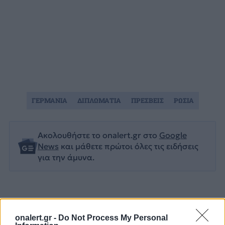
ΓΕΡΜΑΝΙΑ
ΔΙΠΛΩΜΑΤΙΑ
ΠΡΕΣΒΕΙΣ
ΡΩΣΙΑ
Ακολουθήστε το onalert.gr στο
Google
News
και μάθετε πρώτοι όλες τις ειδήσεις
για την άμυνα.
Διάβασε επίσης
onalert.gr -
Do Not Process My Personal