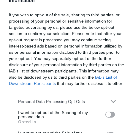
Information
If you wish to opt-out of the sale, sharing to third parties, or
processing of your personal or sensitive information for
targeted advertising by us, please use the below opt-out
section to confirm your selection. Please note that after your
opt-out request is processed you may continue seeing
interest-based ads based on personal information utilized by
Ελληνικοί δορυφόροι και
WSJ: Ο Πούτιν
us or personal information disclosed to third parties prior to
your opt-out. You may separately opt-out of the further
μικροδορυφόροι για
δοκιμάσει τη σ
disclosure of your personal information by third parties on the
στρατιωτική χρήση: Ο
ΝΑΤΟ με περιο
IAB’s list of downstream participants. This information may
σχεδιασμός του ΓΕΕΘΑ για
εισβολή, εκτιμο
also be disclosed by us to third parties on the
IAB’s List of
αξιοποίηση της
αμερικανικές 
Downstream Participants
that may further disclose it to other
πληροφορίας
υπηρεσίες
third parties.
Personal Data Processing Opt Outs
ΔΙΑΦΗΜΙΣΗ
I want to opt-out of the Sharing of my
personal data.
Opted In