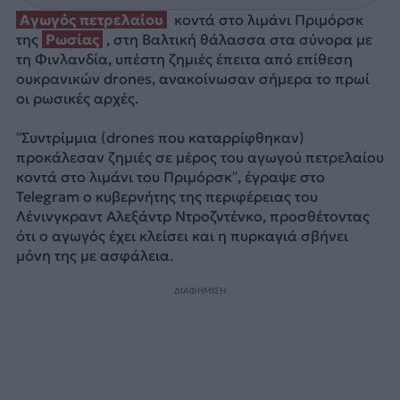
Αγωγός πετρελαίου
κοντά στο λιμάνι Πριμόρσκ
της
Ρωσίας
, στη Βαλτική θάλασσα στα σύνορα με
τη Φινλανδία, υπέστη ζημιές έπειτα από επίθεση
ουκρανικών drones, ανακοίνωσαν σήμερα το πρωί
οι ρωσικές αρχές.
“Συντρίμμια (drones που καταρρίφθηκαν)
προκάλεσαν ζημιές σε μέρος του αγωγού πετρελαίου
κοντά στο λιμάνι του Πριμόρσκ”, έγραψε στο
Telegram ο κυβερνήτης της περιφέρειας του
Λένινγκραντ Αλεξάντρ Ντροζντένκο, προσθέτοντας
ότι ο αγωγός έχει κλείσει και η πυρκαγιά σβήνει
μόνη της με ασφάλεια.
ΔΙΑΦΗΜΙΣΗ