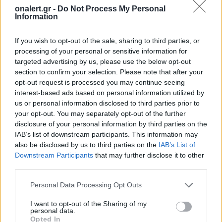
onalert.gr -
Do Not Process My Personal
Information
If you wish to opt-out of the sale, sharing to third parties, or
processing of your personal or sensitive information for
Τουρκία: «Δεν στοχεύει
Προκλήσεων συ
targeted advertising by us, please use the below opt-out
section to confirm your selection. Please note that after your
κάποια συγκεκριμένη
Αιγαίο από την
opt-out request is processed you may continue seeing
χώρα η αμυντική
8 παραβάσεις κ
interest-based ads based on personal information utilized by
συμφωνία με Πακιστάν
παραβιάσεις
us or personal information disclosed to third parties prior to
και Σαουδική Αραβία»
your opt-out. You may separately opt-out of the further
disclosure of your personal information by third parties on the
IAB’s list of downstream participants. This information may
also be disclosed by us to third parties on the
IAB’s List of
ΔΙΑΦΗΜΙΣΗ
Downstream Participants
that may further disclose it to other
third parties.
Personal Data Processing Opt Outs
I want to opt-out of the Sharing of my
personal data.
Opted In