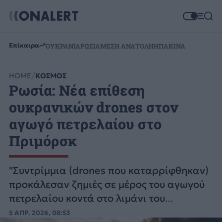
Επίκαιρα
ΟΥΚΡΑΝΙΑ
ΡΩΣΙΑ
ΜΕΣΗ ΑΝΑΤΟΛΗ
ΗΠΑ
ΚΙΝΑ
HOME
ΚΟΣΜΟΣ
Ρωσία: Νέα επίθεση
ουκρανικών drones στον
αγωγό πετρελαίου στο
Πριμόρσκ
"Συντρίμμια (drones που καταρρίφθηκαν)
προκάλεσαν ζημιές σε μέρος του αγωγού
πετρελαίου κοντά στο λιμάνι του
Πριμόρσκ", έγραψε στο Telegram ο
5 ΑΠΡ. 2026, 08:53