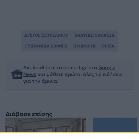
ΑΓΩΓΟΣ ΠΕΤΡΕΛΑΙΟΥ
ΒΑΛΤΙΚΗ ΘΑΛΑΣΣΑ
ΟΥΚΡΑΝΙΚΑ DRONES
ΠΡΙΜΟΡΣΚ
ΡΩΣΙΑ
Ακολουθήστε το onalert.gr στο
Google
News
και μάθετε πρώτοι όλες τις ειδήσεις
για την άμυνα.
Διάβασε επίσης