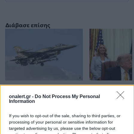
Διάβασε επίσης
Εικονική αερομαχία με
Τραμπ: «Είμαι 
οπλισμένα τουρκικά F-16
ικανοποιημένος
onalert.gr -
Do Not Process My Personal
στο Αιγαίο – 10
δουλειά που κά
Information
παραβάσεις και 17
Χέγκσεθ»
παραβιάσεις ο
If you wish to opt-out of the sale, sharing to third parties, or
processing of your personal or sensitive information for
απολογισμός
targeted advertising by us, please use the below opt-out