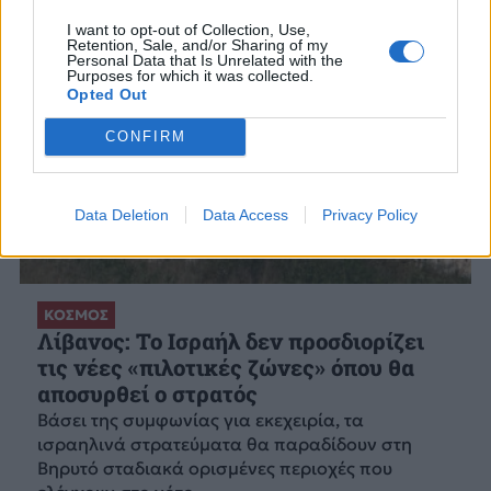
I want to opt-out of Collection, Use,
Retention, Sale, and/or Sharing of my
Personal Data that Is Unrelated with the
Purposes for which it was collected.
Opted Out
CONFIRM
Data Deletion
Data Access
Privacy Policy
ΚΟΣΜΟΣ
Λίβανος: Το Ισραήλ δεν προσδιορίζει
τις νέες «πιλοτικές ζώνες» όπου θα
αποσυρθεί ο στρατός
Βάσει της συμφωνίας για εκεχειρία, τα
ισραηλινά στρατεύματα θα παραδίδουν στη
Βηρυτό σταδιακά ορισμένες περιοχές που