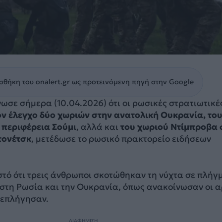
θήκη του onalert.gr ως προτεινόμενη πηγή στην Google
ωσε σήμερα (10.04.2026) ότι οι ρωσικές στρατιωτικέ
ον έλεγχο δύο χωριών στην ανατολική Ουκρανία, το
περιφέρεια Σούμι
, αλλά και
του χωριού Ντίμπροβα 
τονέτσκ
, μετέδωσε το ρωσικό πρακτορείο ειδήσεων
στό ότι τρεις άνθρωποι σκοτώθηκαν τη νύχτα σε πλήγ
στη Ρωσία και την Ουκρανία, όπως ανακοίνωσαν οι α
 επλήγησαν.
ΔΙΑΦΗΜΙΣΗ