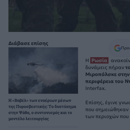
Διάβασε επίσης
Προσ
Η
Ρωσία
ανακοίν
δυνάμεις πήραν
τ
Μιροπόλσκε στην 
περιφέρεια του Ν
Interfax.
H «Βαβέλ» των εναέριων μέσων
Επίσης, έγινε γνω
της Πυροσβεστικής: Το δυστύχημα
που σημειώθηκαν 
στην Ψάθα, ο συντονισμός και το
των περιοχών που
μοντέλο λειτουργίας