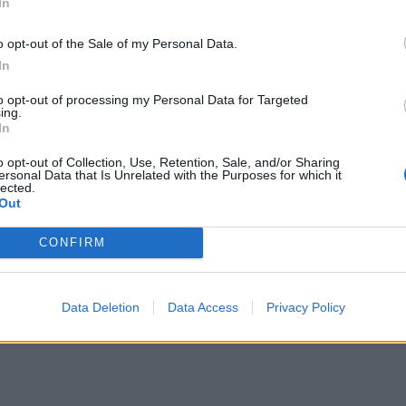
In
έρειες Βόλγκογκραντ και Ροστόφ να αποτελούν τους
ς των επιθέσεων
. Η ρωσική υπηρεσία Πολιτικής
o opt-out of the Sale of my Personal Data.
iatsiya επέβαλε σε περισσότερα από 25 αεροδρόμια
In
λειτουργία τους.
to opt-out of processing my Personal Data for Targeted
ing.
In
ΔΙΑΦΗΜΙΣΗ
o opt-out of Collection, Use, Retention, Sale, and/or Sharing
ersonal Data that Is Unrelated with the Purposes for which it
lected.
Out
CONFIRM
Data Deletion
Data Access
Privacy Policy