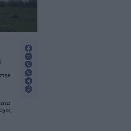
ς
υ
στην
ματα
ρχές