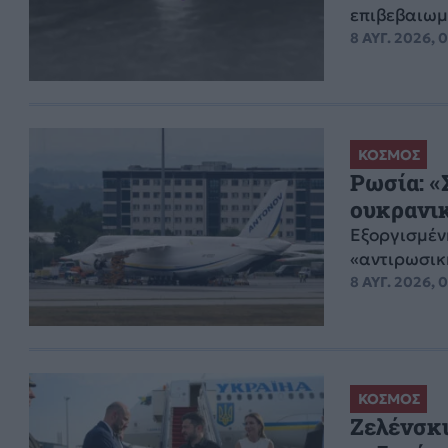
επιβεβαιωμ
8 ΑΥΓ. 2026, 
ΚΟΣΜΟΣ
Ρωσία: «
ουκρανι
Εξοργισμέν
«αντιρωσικ
8 ΑΥΓ. 2026, 
ΚΟΣΜΟΣ
Ζελένσκι