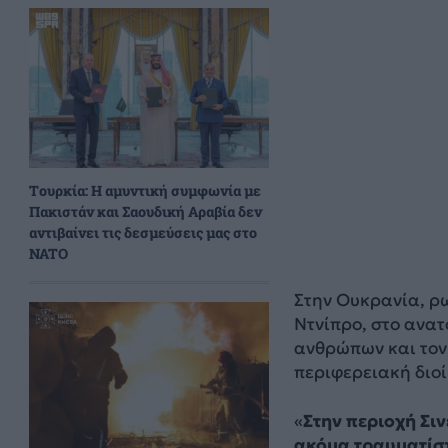
Τουρκία: Η αμυντική συμφωνία με
Πακιστάν και Σαουδική Αραβία δεν
αντιβαίνει τις δεσμεύσεις μας στο
NATO
Στην Ουκρανία, ρ
Ντνίπρο, στο ανα
ανθρώπων και τον
περιφερειακή διο
«
Στην περιοχή Σι
ακόμα τραυματίσ