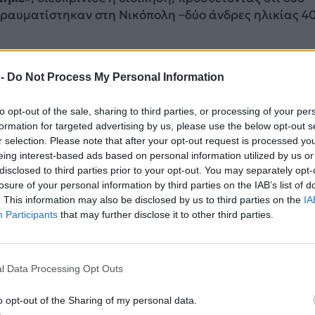
ραυματίστηκαν στη Νικόπολη –δύο άνδρες ηλικίας 40
άνδρας σκοτώθηκε ύστερα από επίθεση με ουκρανικ
 -
Do Not Process My Personal Information
ην πόλη Βόλσκι, στην περιφέρεια Βόλγκογκραντ
, σύ
κό κυβερνήτη Αντρέι Μποτσαρόφ. Στην ίδια επίθεση, 
to opt-out of the sale, sharing to third parties, or processing of your per
ά, μια δεξαμενή πετρελαίου υπέστη ζημιές, ανέφερε
formation for targeted advertising by us, please use the below opt-out s
 στο Telegram.
r selection. Please note that after your opt-out request is processed y
eing interest-based ads based on personal information utilized by us or
Μπριάνσκ, στα σύνορα με την Ουκρανία, τραυματίσ
disclosed to third parties prior to your opt-out. You may separately opt-
πίθεση με ουκρανικούς πυραύλους
, έγραψε σε ανάρ
losure of your personal information by third parties on the IAB’s list of
. This information may also be disclosed by us to third parties on the
IA
εριφερειακός κυβερνήτης Αλεξάντρ Μπογκομάζ. Σε
Participants
that may further disclose it to other third parties.
ωσικούς βομβαρδισμούς στο έδαφός της εδώ και πάν
 Ουκρανία στέλνει κάθε νύχτα drones προς την Ρωσία
ιαίτερα ενεργειακές υποδομές.
l Data Processing Opt Outs
ο γερμανικό πρακτορείο ειδήσεων dpa,
το ρωσικό
o opt-out of the Sharing of my personal data.
 ανακοίνωσε ότι αναχαιτίστηκαν 151 εχθρικά drone