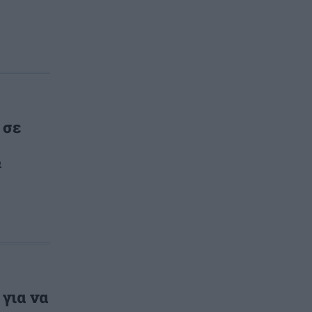
 σε
α
για να