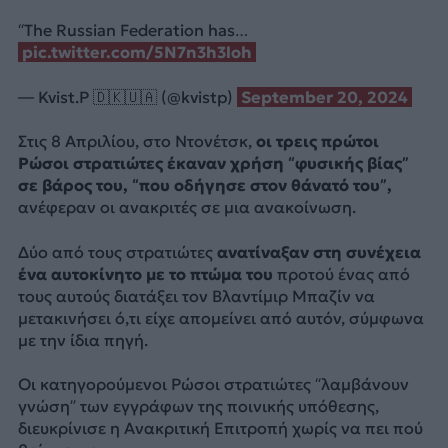
“The Russian Federation has…
pic.twitter.com/5N7n3h3loh
— Kvist.P 🇩🇰🇺🇦 (@kvistp)
September 20, 2024
Στις 8 Απριλίου, στο Ντονέτσκ,
οι τρεις πρώτοι
Ρώσοι στρατιώτες έκαναν χρήση “φυσικής βίας”
σε βάρος του, “που οδήγησε στον θάνατό του”,
ανέφεραν οι ανακριτές σε μια ανακοίνωση.
Δύο από τους στρατιώτες
ανατίναξαν στη συνέχεια
ένα αυτοκίνητο με το πτώμα του
προτού ένας από
τους αυτούς διατάξει τον Βλαντίμιρ Μπαζίν να
μετακινήσει ό,τι είχε απομείνει από αυτόν, σύμφωνα
με την ίδια πηγή.
Οι κατηγορούμενοι Ρώσοι στρατιώτες “λαμβάνουν
γνώση” των εγγράφων της ποινικής υπόθεσης,
διευκρίνισε η Ανακριτική Επιτροπή χωρίς να πει πού