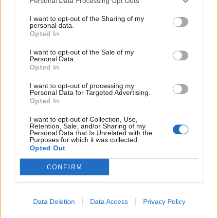
Personal Data Processing Opt Outs
I want to opt-out of the Sharing of my
personal data.
Opted In
Διάβασε επίσης
I want to opt-out of the Sale of my
Personal Data.
Opted In
I want to opt-out of processing my
Personal Data for Targeted Advertising.
Opted In
I want to opt-out of Collection, Use,
Retention, Sale, and/or Sharing of my
Personal Data that Is Unrelated with the
Purposes for which it was collected.
Εικονική αερομαχία με
Τραμπ: «Είμαι 
Opted Out
οπλισμένα τουρκικά F-16
ικανοποιημένος
στο Αιγαίο – 10
δουλειά που κά
CONFIRM
παραβάσεις και 17
Χέγκσεθ»
παραβιάσεις ο
απολογισμός
Data Deletion
Data Access
Privacy Policy