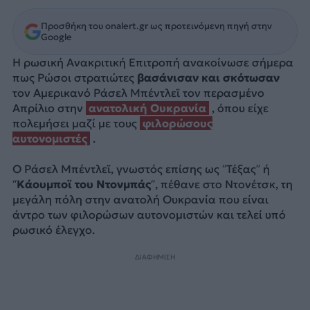
Προσθήκη του onalert.gr ως προτεινόμενη πηγή στην
Google
Η ρωσική Ανακριτική Επιτροπή ανακοίνωσε σήμερα
πως Ρώσοι στρατιώτες
βασάνισαν και σκότωσαν
τον Αμερικανό Ράσελ Μπέντλεϊ τον περασμένο
Απρίλιο στην
ανατολική Ουκρανία
, όπου είχε
πολεμήσει μαζί με τους
φιλορώσους
αυτονομιστές
.
Ο Ράσελ Μπέντλεϊ, γνωστός επίσης ως “Τέξας” ή
“
Κάουμποϊ του Ντονμπάς
“, πέθανε στο Ντονέτσκ, τη
μεγάλη πόλη στην ανατολή Ουκρανία που είναι
άντρο των φιλορώσων αυτονομιστών και τελεί υπό
ρωσικό έλεγχο.
ΔΙΑΦΗΜΙΣΗ