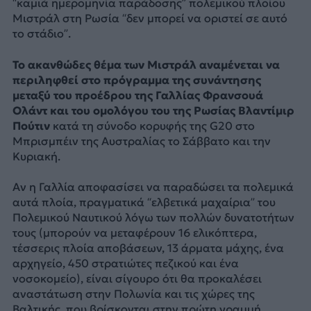
“καμιά ημερομηνία παράδοσης” πολεμικού πλοίου
Μιστράλ στη Ρωσία “δεν μπορεί να οριστεί σε αυτό
το στάδιο”.
Το ακανθώδες θέμα των Μιστράλ αναμένεται να
περιληφθεί στο πρόγραμμα της συνάντησης
μεταξύ του προέδρου της Γαλλίας Φρανσουά
Ολάντ και του ομολόγου του της Ρωσίας Βλαντίμιρ
Πούτιν
κατά τη σύνοδο κορυφής της G20 στο
Μπρισμπέιν της Αυστραλίας το Σάββατο και την
Κυριακή.
Αν η Γαλλία αποφασίσει να παραδώσει τα πολεμικά
αυτά πλοία, πραγματικά “ελβετικά μαχαίρια” του
Πολεμικού Ναυτικού λόγω των πολλών δυνατοτήτων
τους (μπορούν να μεταφέρουν 16 ελικόπτερα,
τέσσερις πλοία αποβάσεων, 13 άρματα μάχης, ένα
αρχηγείο, 450 στρατιώτες πεζικού και ένα
νοσοκομείο), είναι σίγουρο ότι θα προκαλέσει
αναστάτωση στην Πολωνία και τις χώρες της
Βαλτικής, που βρίσκονται στην πρώτη γραμμή