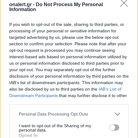
onalert.gr -
Do Not Process My Personal
Information
Patriot στη Σαουδική
Ιράν: Οι πέντε
If you wish to opt-out of the sale, sharing to third parties, or
Αραβία: Η στρατηγική της
όροι που θέτει
processing of your personal or sensitive information for
Αθήνας απέναντι στον
για να ανοίξει 
targeted advertising by us, please use the below opt-out
section to confirm your selection. Please note that after your
«επιτήδειο ουδέτερο» –
του Ορμούζ
opt-out request is processed you may continue seeing
Συμμαχίες με Ισραήλ,
interest-based ads based on personal information utilized by
Ινδία και Εμιράτα
us or personal information disclosed to third parties prior to
your opt-out. You may separately opt-out of the further
disclosure of your personal information by third parties on the
IAB’s list of downstream participants. This information may
ΔΙΑΦΗΜΙΣΗ
also be disclosed by us to third parties on the
IAB’s List of
Downstream Participants
that may further disclose it to other
third parties.
Personal Data Processing Opt Outs
I want to opt-out of the Sharing of my
personal data.
Opted In