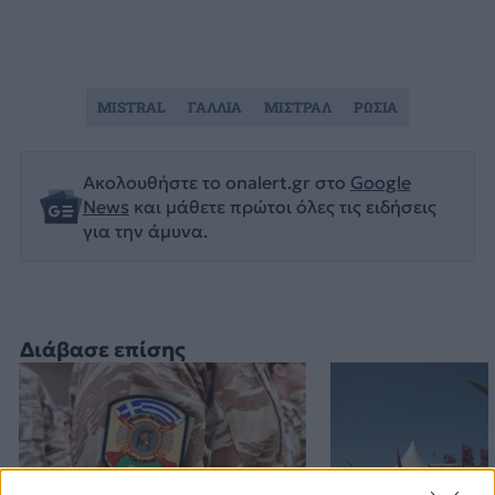
MISTRAL
ΓΑΛΛΙΑ
ΜΙΣΤΡΑΛ
ΡΩΣΙΑ
Ακολουθήστε το onalert.gr στο
Google
News
και μάθετε πρώτοι όλες τις ειδήσεις
για την άμυνα.
Διάβασε επίσης