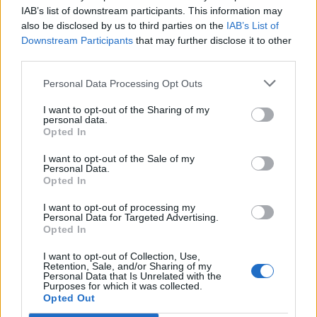
IAB’s list of downstream participants. This information may
also be disclosed by us to third parties on the
IAB’s List of
Downstream Participants
that may further disclose it to other
third parties.
Personal Data Processing Opt Outs
Τριμερής αμυντική
Ελληνικοί δορυ
I want to opt-out of the Sharing of my
personal data.
συμφωνία: Τουρκία,
μικροδορυφόρο
Opted In
Σαουδική Αραβία και
στρατιωτική χρ
Πακιστάν ενισχύουν τους
σχεδιασμός το
I want to opt-out of the Sale of my
Personal Data.
δεσμούς τους
αξιοποίηση της
Opted In
πληροφορίας
I want to opt-out of processing my
Personal Data for Targeted Advertising.
Opted In
ΔΙΑΦΗΜΙΣΗ
I want to opt-out of Collection, Use,
Retention, Sale, and/or Sharing of my
Personal Data that Is Unrelated with the
Purposes for which it was collected.
Opted Out