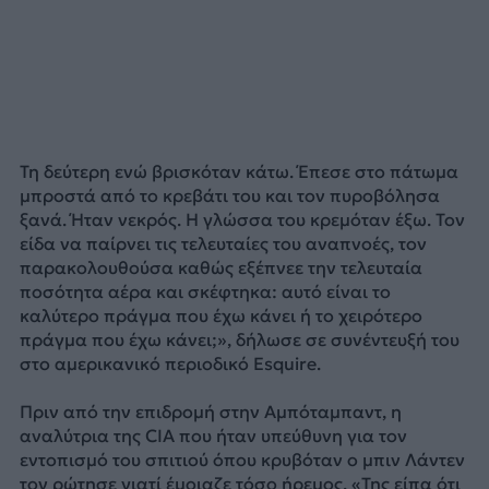
Τη δεύτερη ενώ βρισκόταν κάτω. Έπεσε στο πάτωμα
μπροστά από το κρεβάτι του και τον πυροβόλησα
ξανά. Ήταν νεκρός. Η γλώσσα του κρεμόταν έξω. Τον
είδα να παίρνει τις τελευταίες του αναπνοές, τον
παρακολουθούσα καθώς εξέπνεε την τελευταία
ποσότητα αέρα και σκέφτηκα: αυτό είναι το
καλύτερο πράγμα που έχω κάνει ή το χειρότερο
πράγμα που έχω κάνει;», δήλωσε σε συνέντευξή του
στο αμερικανικό περιοδικό Esquire.
Πριν από την επιδρομή στην Αμπόταμπαντ, η
αναλύτρια της CIA που ήταν υπεύθυνη για τον
εντοπισμό του σπιτιού όπου κρυβόταν ο μπιν Λάντεν
τον ρώτησε γιατί έμοιαζε τόσο ήρεμος. «Της είπα ότι