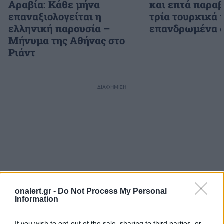
Αραβία: Κάθε μήνα
και επτά παραβ
επαναξιολογείται η
τρία τουρκικά 
ελληνική παρουσία –
επανδρωμένα 
Μήνυμα της Αθήνας στο
Ριάντ
ΔΙΑΦΗΜΙΣΗ
onalert.gr -
Do Not Process My Personal
Information
If you wish to opt-out of the sale, sharing to third parties, or