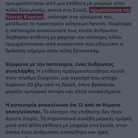
τραυματίστηκαν από μια επίθεση με μαχαίρι στην
πόλη Σεονγκνάμ, κοντά στη Σεούλ,
πρωτεύουσα της
Νότιας Κορέας
, υπέκυψε στα τραύματά του,
μετέδωσε το πρακτορείο ειδήσεων Newsis. Νωρίτερα
η αστυνομία ανακοίνωσε πως εννέα άνθρωποι
δέχθηκαν επίθεση με μαχαίρι και τέσσερις άλλοι
τραυματίστηκαν από αυτοκίνητο που οδηγούσε ο
δράστης σήμερα στην πόλη Σεονγκνάμ.
Σύμφωνα με την αστυνομία, ένας άνθρωπος
συνελήφθη
. Η επίθεση πραγματοποιήθηκε κοντά
στον σταθμό Σεοχιούν, μια περιοχή που απέχει
περίπου 20 χλμ από τη Σεούλ, όπου βρίσκεται
μεγάλο εμπορικό κέντρο και άλλα καταστήματα.
Η αστυνομία ανακοίνωσε ότι 12 από τα θύματα
νοσηλεύονται.
Το κίνητρο της επίθεσης δεν ήταν
άμεσα σαφές. Το περιστατικό συνέβη μερικές ημέρες
μετά από άλλη επίθεση με μαχαίρι στη Σεούλ, στην
οποία ένας άνθρωπος σκοτώθηκε και τρεις