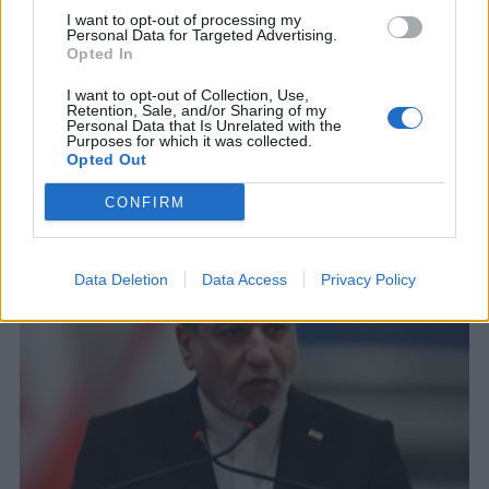
Ομάν: «Θετικές οι συνομιλίες με το
I want to opt-out of processing my
Ιράν για τα Στενά του Ορμούζ –
Personal Data for Targeted Advertising.
Καταδικάζουμε τις επιθέσεις σε πλοία
Opted In
Νωρίτερα, ένα πλοίο χτυπήθηκε ανοιχτά του
I want to opt-out of Collection, Use,
Ομάν, ωστόσο έσβησε η φωτιά που προκλήθηκε
Retention, Sale, and/or Sharing of my
Personal Data that Is Unrelated with the
και το πλήρωμα είναι ασφαλές
Purposes for which it was collected.
8 ΑΥΓ. 2026, 18:38
Opted Out
CONFIRM
Data Deletion
Data Access
Privacy Policy