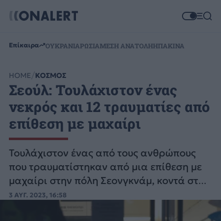
Επίκαιρα
ΟΥΚΡΑΝΙΑ
ΡΩΣΙΑ
ΜΕΣΗ ΑΝΑΤΟΛΗ
ΗΠΑ
ΚΙΝΑ
HOME
ΚΟΣΜΟΣ
Σεούλ: Τουλάχιστον ένας
νεκρός και 12 τραυματίες από
επίθεση με μαχαίρι
Τουλάχιστον ένας από τους ανθρώπους
που τραυματίστηκαν από μια επίθεση με
μαχαίρι στην πόλη Σεονγκνάμ, κοντά στη
Σεούλ, πρωτεύουσα της Νότιας Κορέας.
3 ΑΥΓ. 2023, 16:58