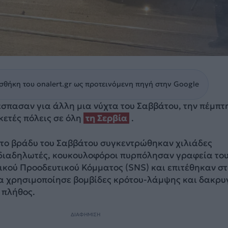
θήκη του onalert.gr ως προτεινόμενη πηγή στην Google
έσπασαν για άλλη μια νύχτα του Σαββάτου, την πέμπτ
κετές πόλεις σε όλη
τη Σερβία
.
υ το βράδυ του Σαββάτου συγκεντρώθηκαν χιλιάδες
 διαδηλωτές, κουκουλοφόροι πυρπόλησαν γραφεία το
ικού Προοδευτικού Κόμματος (SNS) και επιτέθηκαν σ
ία χρησιμοποίησε βομβίδες κρότου-λάμψης και δακρυ
ο πλήθος.
ΔΙΑΦΗΜΙΣΗ