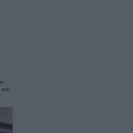
σε
 και