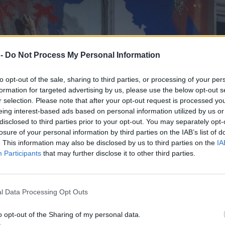
 -
Do Not Process My Personal Information
to opt-out of the sale, sharing to third parties, or processing of your per
formation for targeted advertising by us, please use the below opt-out s
r selection. Please note that after your opt-out request is processed y
eing interest-based ads based on personal information utilized by us or
disclosed to third parties prior to your opt-out. You may separately opt-
losure of your personal information by third parties on the IAB’s list of
. This information may also be disclosed by us to third parties on the
IA
Participants
that may further disclose it to other third parties.
ic
l Data Processing Opt Outs
διαδηλώσεις συγκλονίζουν συχνά τη Σερβία μετά την
o opt-out of the Sharing of my personal data.
υ οροφής σιδηροδρομικού σταθμού, η οποία στοίχισε 