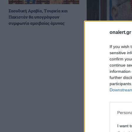
Σαουδική Αραβία, Τουρκία και
Πακιστάν θα υπογράψουν
συμφωνία αμοιβαίας άμυνας
onalert.gr
If you wish 
sensitive in
confirm you
continue se
information 
further disc
participants
Downstream 
REUTERS/Djordje Kojadinov
Persona
Αντικυβερνητικές 
I want t
κατάρρευση γείσο