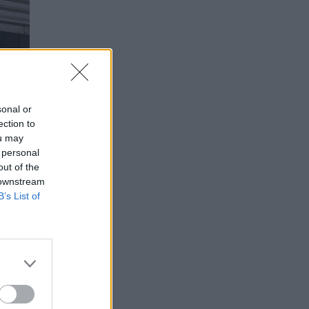
sonal or
ection to
ou may
 personal
out of the
 downstream
B’s List of
τη