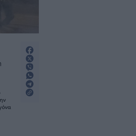
η
υ
την
γόνα