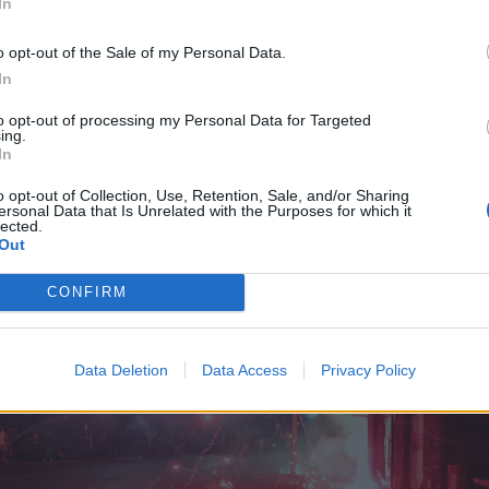
In
υς, την 1η Νοεμβρίου 2024 στο Νόβι Σαντ, συμβάν πο
ύριο λόγο στην ενδημική διαφθορά.
o opt-out of the Sale of my Personal Data.
In
ιαδηλωτές ζητούν την προκήρυξη πρόωρων εκλογών, τι
ς Βούτσιτς αρνείται καταγγέλλοντας συνωμοσία ξένων
to opt-out of processing my Personal Data for Targeted
ing.
 ανατροπή της κυβέρνησης.
In
o opt-out of Collection, Use, Retention, Sale, and/or Sharing
ersonal Data that Is Unrelated with the Purposes for which it
lected.
Out
CONFIRM
Data Deletion
Data Access
Privacy Policy