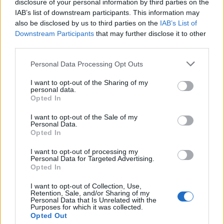
disclosure of your personal information by third parties on the
IAB’s list of downstream participants. This information may
Παράλληλα ο Σι δεσμεύθηκε ότι η Κίνα δεν θα
also be disclosed by us to third parties on the
IAB’s List of
παρεκκλίνει της δέσμευσής της να διαφυλάξει τα
Downstream Participants
that may further disclose it to other
κοινά συμφέροντα, όμως
τα βορειοκορεατικά μέσα
third parties.
ενημέρωσης δεν σχολίασαν αν το πρόγραμμα
πυρηνικών όπλων της Πιονγκγιάνγκ ή οι σχέσεις
Personal Data Processing Opt Outs
της με τις ΗΠΑ αναφέρθηκαν στις συζητήσεις
.
I want to opt-out of the Sharing of my
personal data.
Ο Σι πρόκειται να επιστρέψει σήμερα το απόγευμα
Opted In
στην Κίνα.
I want to opt-out of the Sale of my
Personal Data.
Πηγή: Reuters
Opted In
ΔΙΑΦΗΜΙΣΗ
I want to opt-out of processing my
Personal Data for Targeted Advertising.
Opted In
I want to opt-out of Collection, Use,
Retention, Sale, and/or Sharing of my
Personal Data that Is Unrelated with the
Purposes for which it was collected.
Opted Out