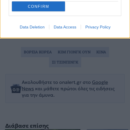
CONFIRM
Data Deletion
Data Access
Privacy Policy
ΒΟΡΕΙΑ ΚΟΡΕΑ
ΚΙΜ ΓΙΟΝΓΚ ΟΥΝ
ΚΙΝΑ
ΣΙ ΤΖΙΝΠΙΝΓΚ
Ακολουθήστε το onalert.gr στο
Google
News
και μάθετε πρώτοι όλες τις ειδήσεις
για την άμυνα.
Διάβασε επίσης