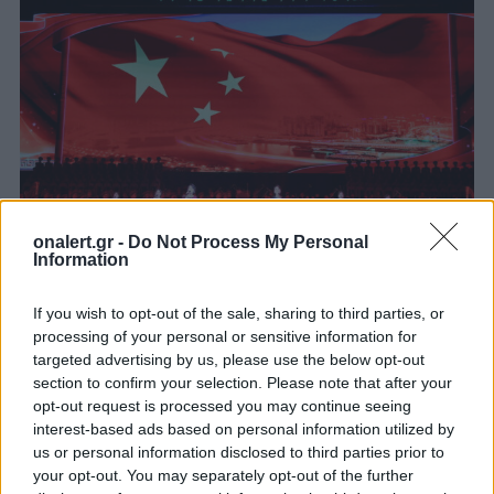
onalert.gr -
Do Not Process My Personal
Information
Ο Κιμ παρέθεσε επίσης δείπνο για τον Σι και την
If you wish to opt-out of the sale, sharing to third parties, or
αντιπροσωπεία του.
processing of your personal or sensitive information for
targeted advertising by us, please use the below opt-out
section to confirm your selection. Please note that after your
Οι σχέσεις Κίνας-Βόρειας Κορέας έχουν φτάσει σε
opt-out request is processed you may continue seeing
ένα «νέο ιστορικό σημείο εκκίνησης»
, τόνισε ο
interest-based ads based on personal information utilized by
Κινέζος πρόεδρος στην εκδήλωση για την 65η
us or personal information disclosed to third parties prior to
επέτειο της συνθήκης φιλίας των δύο χωρών,
your opt-out. You may separately opt-out of the further
πρόσθεσε το KCNA.