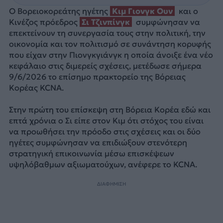
Ο Βορειοκορεάτης ηγέτης
Κιμ Γιονγκ Ουν
και ο
Κινέζος πρόεδρος
Σι Τζινπίνγκ
συμφώνησαν να
επεκτείνουν τη συνεργασία τους στην πολιτική, την
οικονομία και τον πολιτισμό σε συνάντηση κορυφής
που είχαν στην Πιονγκγιάνγκ η οποία άνοιξε ένα νέο
κεφάλαιο στις διμερείς σχέσεις, μετέδωσε σήμερα
9/6/2026 το επίσημο πρακτορείο της Βόρειας
Κορέας KCNA.
Στην πρώτη του επίσκεψη στη Βόρεια Κορέα εδώ και
επτά χρόνια ο Σι είπε στον Κιμ ότι στόχος του είναι
να προωθήσει την πρόοδο στις σχέσεις και οι δύο
ηγέτες συμφώνησαν να επιδιώξουν στενότερη
στρατηγική επικοινωνία μέσω επισκέψεων
υψηλόβαθμων αξιωματούχων, ανέφερε το KCNA.
ΔΙΑΦΗΜΙΣΗ