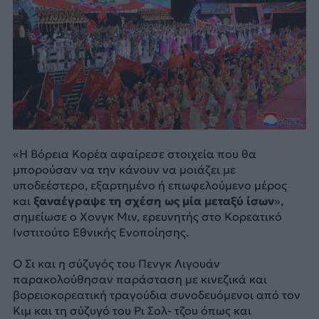
«Η Βόρεια Κορέα αφαίρεσε στοιχεία που θα
μπορούσαν να την κάνουν να μοιάζει με
υποδεέστερο, εξαρτημένο ή επωφελούμενο μέρος
και
ξαναέγραψε τη σχέση ως μία μεταξύ ίσων
»,
σημείωσε ο Χονγκ Μιν, ερευνητής στο Κορεατικό
Ινστιτούτο Εθνικής Ενοποίησης.
Ο Σι και η σύζυγός του Πενγκ Λιγουάν
παρακολούθησαν παράσταση με κινεζικά και
βορειοκορεατική τραγούδια συνοδευόμενοι από τον
Κιμ και τη σύζυγό του Ρι Σολ- τζου όπως και