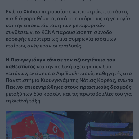
Ενώ το Xinhua παρουσίασε λεπτομερώς προτάσεις
για διάφορα θέματα, από το εμπόριο ως τη γεωργία
και την αποκατάσταση των μεταφορικών
συνδέσεων, το KCNA παρουσίασε τη σύνοδο
κορυφής ευρύτερα ως μια συμφωνία ισότιμων
εταίρων, ανέφεραν οι αναλυτές.
Η Πιονγκγιάνγκ τόνισε την αξιοπρέπεια του
καθεστώτος
και την «ειδική σχέση» των δύο
γειτόνων, εκτίμησε ο Λιμ Έουλ-τσουλ, καθηγητής στο
Πανεπιστήμιο Κιουνγκνάμ της Νότιας Κορέας, ενώ
το
Πεκίνο επικεντρώθηκε στους πρακτικούς δεσμούς
μεταξύ των δύο κρατών και τις πρωτοβουλίες του για
τη διεθνή τάξη.