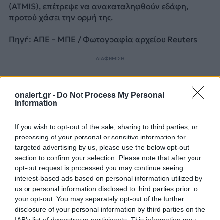
(ATMIS), επέτρεψε να ανακαταληφθούν εδάφη,
προτού χάσει την ορμή της.
Πηγή: ΑΠΕ – ΜΠΕ / Φωτογραφία αρχείου Reuters
ΔΙΑΦΗΜΙΣΗ
onalert.gr -
Do Not Process My Personal
Information
If you wish to opt-out of the sale, sharing to third parties, or
processing of your personal or sensitive information for
targeted advertising by us, please use the below opt-out
section to confirm your selection. Please note that after your
opt-out request is processed you may continue seeing
interest-based ads based on personal information utilized by
us or personal information disclosed to third parties prior to
your opt-out. You may separately opt-out of the further
disclosure of your personal information by third parties on the
IAB’s list of downstream participants. This information may