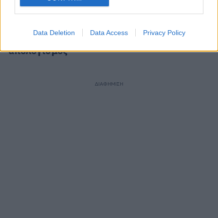
οπλισμένα τουρκικά F-16
«Πείτε στον Τρ
στο Αιγαίο – 10
σταματήσει τις 
παραβάσεις και 17
αλλιώς θα σας
Data Deletion
Data Access
Privacy Policy
παραβιάσεις ο
χτυπήσουμε»
απολογισμός
ΔΙΑΦΗΜΙΣΗ