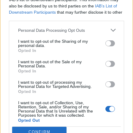
ΔΙΕΘΝΗΣ ΑΜΝΗΣΤΙΑ
ΣΟΜΑΛΙΑ
ΤΟΥΡΚΙΚΑ DRONES
also be disclosed by us to third parties on the
IAB’s List of
Downstream Participants
that may further disclose it to other
third parties.
Ακολουθήστε το onalert.gr στο
Google
News
και μάθετε πρώτοι όλες τις ειδήσεις
Personal Data Processing Opt Outs
για την άμυνα.
I want to opt-out of the Sharing of my
personal data.
Opted In
I want to opt-out of the Sale of my
Διάβασε επίσης
Personal Data.
Opted In
I want to opt-out of processing my
Personal Data for Targeted Advertising.
Opted In
I want to opt-out of Collection, Use,
Retention, Sale, and/or Sharing of my
Personal Data that Is Unrelated with the
Purposes for which it was collected.
Opted Out
Εικονική αερομαχία με
Ιράν σε κράτη 
CONFIRM