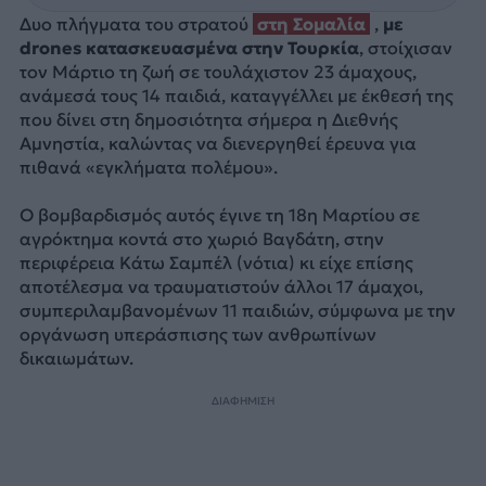
Δυο πλήγματα του στρατού
στη Σομαλία
,
με
drones κατασκευασμένα στην Τουρκία
, στοίχισαν
τον Μάρτιο τη ζωή σε τουλάχιστον 23 άμαχους,
ανάμεσά τους 14 παιδιά, καταγγέλλει με έκθεσή της
που δίνει στη δημοσιότητα σήμερα η Διεθνής
Αμνηστία, καλώντας να διενεργηθεί έρευνα για
πιθανά «εγκλήματα πολέμου».
Ο βομβαρδισμός αυτός έγινε τη 18η Μαρτίου σε
αγρόκτημα κοντά στο χωριό Βαγδάτη, στην
περιφέρεια Κάτω Σαμπέλ (νότια) κι είχε επίσης
αποτέλεσμα να τραυματιστούν άλλοι 17 άμαχοι,
συμπεριλαμβανομένων 11 παιδιών, σύμφωνα με την
οργάνωση υπεράσπισης των ανθρωπίνων
δικαιωμάτων.
ΔΙΑΦΗΜΙΣΗ