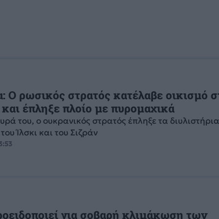
: Ο ρωσικός στρατός κατέλαβε οικισμό σ
και έπληξε πλοίο με πυρομαχικά
υρά του, ο ουκρανικός στρατός έπληξε τα διυλιστήρι
του Ίλσκι και του Σιζράν
3:53
οειδοποιεί για σοβαρή κλιμάκωση των