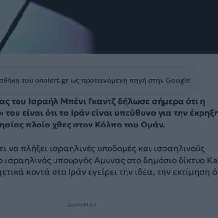
θήκη του onalert.gr ως προτεινόμενη πηγή στην Google
ς του Ισραήλ Μπένι Γκαντζ δήλωσε σήμερα ότι η
 του είναι ότι το Ιράν είναι υπεύθυνο για την έκρηξ
τησίας πλοίο χθες στον Κόλπο του Ομάν.
ει να πλήξει ισραηλινές υποδομές και ισραηλινούς
ο ισραηλινός υπουργός Αμυνας στο δημόσιο δίκτυο Ka
ετικά κοντά στο Ιράν εγείρει την ιδέα, την εκτίμηση ό
ΔΙΑΦΗΜΙΣΗ