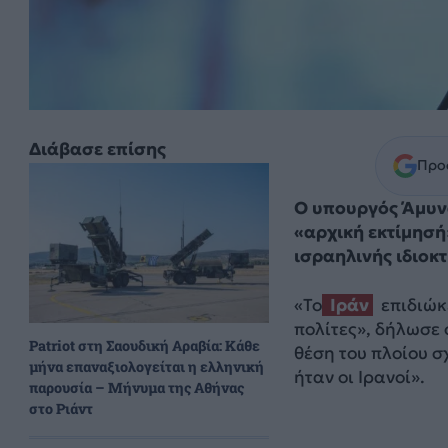
Διάβασε επίσης
Προσ
Ο υπουργός Άμυνα
«αρχική εκτίμησή»
ισραηλινής ιδιοκ
«Το
Ιράν
επιδιώκ
πολίτες», δήλωσε 
Patriot στη Σαουδική Αραβία: Κάθε
θέση του πλοίου σχ
μήνα επαναξιολογείται η ελληνική
ήταν οι Ιρανοί».
παρουσία – Μήνυμα της Αθήνας
στο Ριάντ