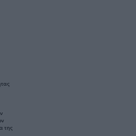
ητας
ν
ον
α της