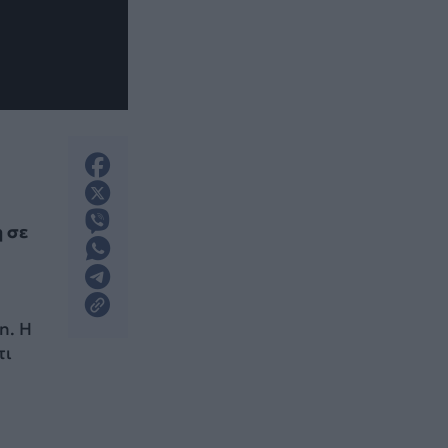
η σε
n. Η
τι