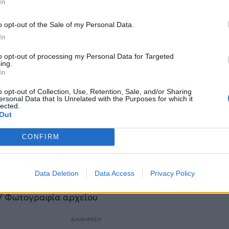
In
 σύμφωνα με το δίκτυο Kan, ο Ραμί Ούνγκαρ, δήλωσε
ορίες, ότι «η ζημιά είναι δύο οπές διαμέτρου 1,5 μέ
o opt-out of the Sale of my Personal Data.
ν είναι σαφές αν προκλήθηκαν από πύραυλο ή από νά
In
 στο πλοίο».
to opt-out of processing my Personal Data for Targeted
ing.
In
ρώθηκε στην περιοχή του Κόλπου από ο 2018, όταν η
πανέφερε τις κυρώσεις κατά του Ιράν, μετά την
o opt-out of Collection, Use, Retention, Sale, and/or Sharing
Α από την διεθνή συμφωνία για το πυρηνικό πρόγρ
ersonal Data that Is Unrelated with the Purposes for which it
lected.
Out
ι επιρρίψει στο Ιράν την ευθύνη για σειρά επιθέσεων
CONFIRM
 τέσσερα πλοία, ανάμεσά τους και δύο σαουδαραβικά
019. Το Ιράν έχει αρνηθεί ότι ευθύνεται για τις επιθέσ
Data Deletion
Data Access
Privacy Policy
/ Φωτογραφία αρχείου
ΔΙΑΦΗΜΙΣΗ