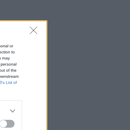
ς που
sonal or
ection to
ou may
 personal
out of the
 downstream
B’s List of