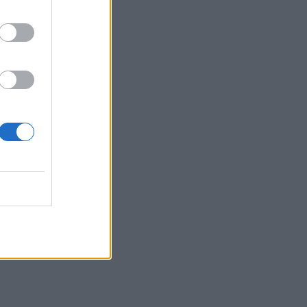
τρου
ρκες
αμμα
 στον
εις