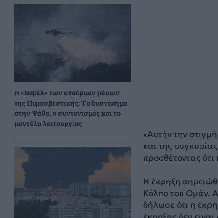
H «Βαβέλ» των εναέριων μέσων
της Πυροσβεστικής: Το δυστύχημα
στην Ψάθα, ο συντονισμός και το
μοντέλο λειτουργίας
«Αυτήν την στιγμή
και της συγκυρίας
προσθέτοντας ότι 
Η έκρηξη σημειώθ
Κόλπο του Ομάν. 
δήλωσε ότι η έκρη
έκρηξης δεν είναι