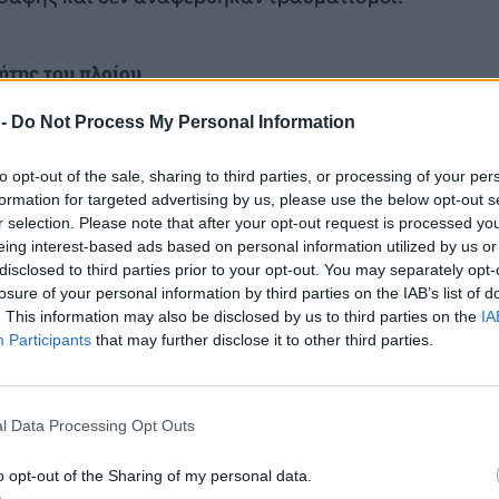
ήτης του πλοίου
την εταιρεία του Τελ Αβίβ Ray Shipping μέσω εταιρεία
 -
Do Not Process My Personal Information
νη στην Νήσο του Μαν.
to opt-out of the sale, sharing to third parties, or processing of your per
ΔΙΑΦΗΜΙΣΗ
formation for targeted advertising by us, please use the below opt-out s
r selection. Please note that after your opt-out request is processed y
eing interest-based ads based on personal information utilized by us or
disclosed to third parties prior to your opt-out. You may separately opt-
losure of your personal information by third parties on the IAB’s list of
. This information may also be disclosed by us to third parties on the
IA
Participants
that may further disclose it to other third parties.
l Data Processing Opt Outs
o opt-out of the Sharing of my personal data.