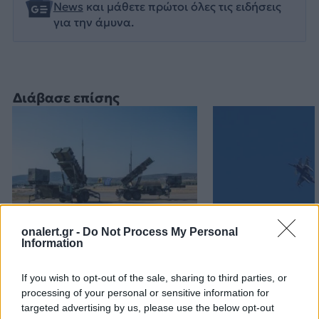
News
και μάθετε πρώτοι όλες τις ειδήσεις
για την άμυνα.
Διάβασε επίσης
onalert.gr -
Do Not Process My Personal
Information
Patriot στη Σαουδική
Αιγαίο: Πέντε 
Αραβία: Κάθε μήνα
και επτά παραβ
επαναξιολογείται η
τρία τουρκικά 
If you wish to opt-out of the sale, sharing to third parties, or
processing of your personal or sensitive information for
ελληνική παρουσία –
επανδρωμένα 
targeted advertising by us, please use the below opt-out
Μήνυμα της Αθήνας στο