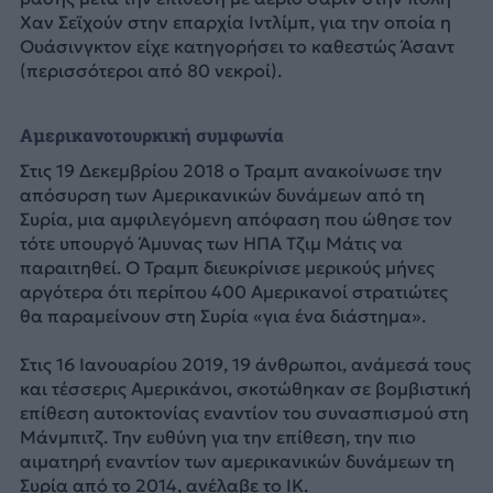
Χαν Σεϊχούν στην επαρχία Ιντλίμπ, για την οποία η
Ουάσινγκτον είχε κατηγορήσει το καθεστώς Άσαντ
(περισσότεροι από 80 νεκροί).
Αμερικανοτουρκική συμφωνία
Στις 19 Δεκεμβρίου 2018 ο Τραμπ ανακοίνωσε την
απόσυρση των Αμερικανικών δυνάμεων από τη
Συρία, μια αμφιλεγόμενη απόφαση που ώθησε τον
τότε υπουργό Άμυνας των ΗΠΑ Τζιμ Μάτις να
παραιτηθεί. Ο Τραμπ διευκρίνισε μερικούς μήνες
αργότερα ότι περίπου 400 Αμερικανοί στρατιώτες
θα παραμείνουν στη Συρία «για ένα διάστημα».
Στις 16 Ιανουαρίου 2019, 19 άνθρωποι, ανάμεσά τους
και τέσσερις Αμερικάνοι, σκοτώθηκαν σε βομβιστική
επίθεση αυτοκτονίας εναντίον του συνασπισμού στη
Μάνμπιτζ. Την ευθύνη για την επίθεση, την πιο
αιματηρή εναντίον των αμερικανικών δυνάμεων τη
Συρία από το 2014, ανέλαβε το ΙΚ.