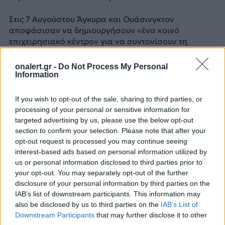
Στις 7 Αυγούστου Άγκυρα και Ουάσινγκτον
αποφάσισαν να δημιουργήσουν «ένα κοινό
επιχειρησιακό κέντρο» για να συντονίσουν τη
δημιουργία «μιας ζώνης ασφαλείας» στα τουρκικά
σύνορα και τις περιοχές που ελέγχουν οι YPG.
onalert.gr -
Do Not Process My Personal
Information
Έναρξη της στρατιωτικής απόσυρσης
If you wish to opt-out of the sale, sharing to third parties, or
Στις 6 Οκτωβρίου η Ουάσινγκτον ανακοίνωσε ότι η
processing of your personal or sensitive information for
Τουρκία θα διεξαγάγει «σύντομα» στρατιωτική
targeted advertising by us, please use the below opt-out
επέμβαση «που είναι προγραμματισμένη εδώ και
section to confirm your selection. Please note that after your
καιρό στη βόρεια Συρία» και ότι τα αμερικανικά
opt-out request is processed you may continue seeing
interest-based ads based on personal information utilized by
στρατεύματα θα αποχωρήσουν από την περιοχή.
us or personal information disclosed to third parties prior to
your opt-out. You may separately opt-out of the further
Ήδη από την επομένη οι αμερικανικές δυνάμεις
disclosure of your personal information by third parties on the
άρχισαν να αποχωρούν από τα τουρκικά σύνορα. Ο
IAB’s list of downstream participants. This information may
Τούρκος πρόεδρος Ρετζέπ Ταγίπ Ερντογάν δήλωσε
also be disclosed by us to third parties on the
IAB’s List of
ότι η τουρκική επιχείρηση ενδέχεται να ξεκινήσει
Downstream Participants
that may further disclose it to other
ανά πάσα στιγμή.