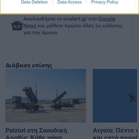
Data Deletion
Data Access
Privacy Policy
Ακολουθήστε το onalert.gr στο
Google
News
και μάθετε πρώτοι όλες τις ειδήσεις
για την άμυνα.
Διάβασε επίσης
Patriot στη Σαουδική
Αιγαίο: Πέντε 
Αραβία: Κάθε μήνα
και επτά παραβ