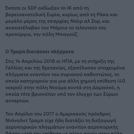
Έκτοτε οι SDF εκδίωξαν το ΙΚ από τη
βορειοανατολική Συρία, κυρίως από τη Ράκα και
μεγάλο μέρος της επαρχίας Ντέιρ αλ Ζορ, και
ανακατέλαβαν τον Μάρτιο το τελευταίο του
προπύργιο, την πόλη Μπαγούζ.
Ο Τραμπ διατάσσει πλήγματα
Στις 14 Απριλίου 2018 οι ΗΠΑ, με τη στήριξη της
Γαλλίας και της Βρετανίας, εξαπέλυσαν στοχευμένα
πλήγματα εναντίον του συριακού καθεστώτος, το
οποίο κατηγορούν για μια άλλη χημική επίθεση (40
νεκροί) στην πόλη Ντούμα κοντά στη Δαμασκό, η
οποία τότε βρισκόταν υπό τον έλεγχο των Σύρων
ανταρτών.
Τον Απρίλιο του 2017 ο Αμερικανός πρόεδρος
Ντόναλντ Τραμπ είχε ήδη διατάξει τη διεξαγωγή
αεροπορικών πληγμάτων εναντίον αεροπορικής
βάσης μετά την επίθεση με αέριο σαρίν στην πόλη