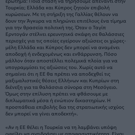
ερώτημα: Ποια στάση να τηρήσουμε απέναντι στην
Τουρκία; Ελλάδα και Κύπρος ζητούν επιβολή
κυρώσεων. Με τη στήριξη της Γαλλίας θέλουν να
δουν την Άγκυρα να πληρώνει επιτέλους ένα τίμημα
για την θρασεία πολιτική της. Όταν ο Ταγίπ
Ερντογάν στέλνει ερευνητικά σκάφη σε θαλάσσιες
περιοχές για τις οποίες εγείρουν αξιώσεις οι χώρες-
μέλη Ελλάδα και Κύπρος δεν μπορεί να αναμένει
αποδοχή ή ενδεχομένως και ενθάρρυνση. Πόσο
μάλλον όταν αποστέλλει πολεμικά πλοία για να
υπογραμμίσει τις αξιώσεις του. Χωρίς αυτό να
σημαίνει ότι η ΕΕ θα πρέπει να αποδεχθεί τις
μαξιμαλιστικές θέσεις Ελλήνων και Κυπρίων στη
διένεξη για τα θαλάσσια σύνορα στη Μεσόγειο.
Όμως στην επίλυση πρέπει να φθάσουμε με
διπλωματικά μέσα ή ενώπιον δικαστηρίων. Η
προσπάθεια επιβολής δια της στρατιωτικής ισχύος
δεν μπορεί να γίνει αποδεκτή».
«Αν η ΕΕ θέλει η Τουρκία να τη λαμβάνει υπόψη
οφείλει να αντιδράσει με αποφασιστικότητα. Είναι