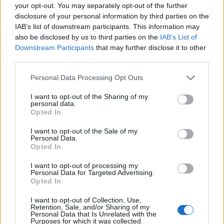
your opt-out. You may separately opt-out of the further
disclosure of your personal information by third parties on the
IAB’s list of downstream participants. This information may
also be disclosed by us to third parties on the
IAB’s List of
Downstream Participants
that may further disclose it to other
third parties.
Personal Data Processing Opt Outs
Τριμερής αμυντική
Ελληνικοί δορυ
συμφωνία: Τουρκία,
μικροδορυφόρο
I want to opt-out of the Sharing of my
personal data.
Σαουδική Αραβία και
στρατιωτική χρ
Opted In
Πακιστάν ενισχύουν τους
σχεδιασμός το
δεσμούς τους
αξιοποίηση της
I want to opt-out of the Sale of my
Personal Data.
πληροφορίας
Opted In
I want to opt-out of processing my
Personal Data for Targeted Advertising.
ΔΙΑΦΗΜΙΣΗ
Opted In
I want to opt-out of Collection, Use,
Retention, Sale, and/or Sharing of my
Personal Data that Is Unrelated with the
Purposes for which it was collected.