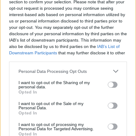
section to confirm your selection. Please note that after your
News
και μάθετε πρώτοι όλες τις ειδήσεις
opt-out request is processed you may continue seeing
για την άμυνα.
interest-based ads based on personal information utilized by
us or personal information disclosed to third parties prior to
your opt-out. You may separately opt-out of the further
disclosure of your personal information by third parties on the
IAB’s list of downstream participants. This information may
Διάβασε επίσης
also be disclosed by us to third parties on the
IAB’s List of
Downstream Participants
that may further disclose it to other
third parties.
Personal Data Processing Opt Outs
I want to opt-out of the Sharing of my
personal data.
Opted In
I want to opt-out of the Sale of my
Stryker για το Στρατό
AIM-260: Η Αυ
Personal Data.
Ξηράς μέσω EDA: Θετικές
έγινε η πρώτη
Opted In
οι ΗΠΑ – Αναμονή για
των ΗΠΑ που 
I want to opt-out of processing my
αριθμό, εκδόσεις και
τους πυραύλους
Personal Data for Targeted Advertising.
κατάσταση οχημάτων
αέρος νέας γεν
Opted In