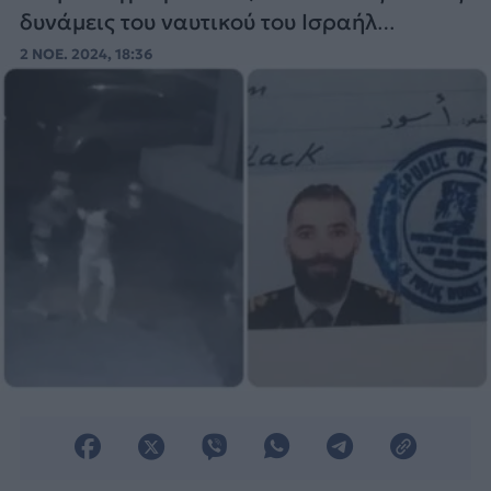
δυνάμεις του ναυτικού του Ισραήλ
συνέλαβαν έναν υψηλόβαθμο
2 ΝΟΕ. 2024, 18:36
αξιωματούχο της Χεζμπολάχ, τον Ιμάντ
Αμχάζ.