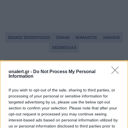
ΕΙΔΙΚΕΣ ΕΠΙΧΕΙΡΗΣΕΙΣ
ΙΣΡΑΗΛ
ΚΟΜΑΝΤΟΣ
ΛΙΒΑΝΟΣ
ΧΕΖΜΠΟΛΑΧ
Ακολουθήστε το onalert.gr στο
Google
onalert.gr -
Do Not Process My Personal
News
και μάθετε πρώτοι όλες τις ειδήσεις
Information
για την άμυνα.
If you wish to opt-out of the sale, sharing to third parties, or
processing of your personal or sensitive information for
targeted advertising by us, please use the below opt-out
section to confirm your selection. Please note that after your
Διάβασε επίσης
opt-out request is processed you may continue seeing
interest-based ads based on personal information utilized by
us or personal information disclosed to third parties prior to