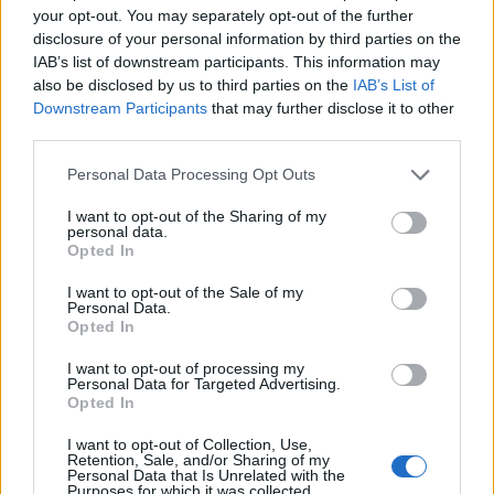
your opt-out. You may separately opt-out of the further
disclosure of your personal information by third parties on the
IAB’s list of downstream participants. This information may
also be disclosed by us to third parties on the
IAB’s List of
Downstream Participants
that may further disclose it to other
third parties.
Patriot στη Σαουδική
H «Βαβέλ» των
Personal Data Processing Opt Outs
Αραβία: Κάθε μήνα
μέσων της
επαναξιολογείται η
Πυροσβεστικής
I want to opt-out of the Sharing of my
personal data.
ελληνική παρουσία –
δυστύχημα στη
Opted In
Μήνυμα της Αθήνας στο
συντονισμός κα
Ριάντ
μοντέλο λειτου
I want to opt-out of the Sale of my
Personal Data.
Opted In
I want to opt-out of processing my
ΔΙΑΦΗΜΙΣΗ
Personal Data for Targeted Advertising.
Opted In
I want to opt-out of Collection, Use,
Retention, Sale, and/or Sharing of my
Personal Data that Is Unrelated with the
Purposes for which it was collected.