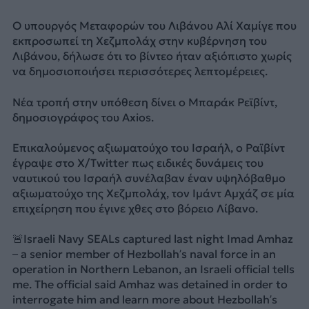
Ο υπουργός Μεταφορών του Λιβάνου Αλί Χαμίγε που
εκπροσωπεί τη Χεζμπολάχ στην κυβέρνηση του
Λιβάνου, δήλωσε ότι το βίντεο ήταν αξιόπιστο χωρίς
να δημοσιοποιήσει περισσότερες λεπτομέρειες.
Νέα τροπή στην υπόθεση δίνει ο Μπαράκ Ρεϊβίντ,
δημοσιογράφος του Axios.
Επικαλούμενος αξιωματούχο του Ισραήλ, ο Ραϊβίντ
έγραψε στο X/Twitter πως ειδικές δυνάμεις του
ναυτικού του Ισραήλ συνέλαβαν έναν υψηλόβαθμο
αξιωματούχο της Χεζμπολάχ, τον Ιμάντ Αμχάζ σε μία
επιχείρηση που έγινε χθες στο βόρειο Λίβανο.
🚨Israeli Navy SEALs captured last night Imad Amhaz
– a senior member of Hezbollah’s naval force in an
operation in Northern Lebanon, an Israeli official tells
me. The official said Amhaz was detained in order to
interrogate him and learn more about Hezbollah’s