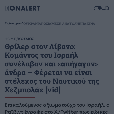
Επίκαιρα
ΟΥΚΡΑΝΙΑ
ΡΩΣΙΑ
ΜΕΣΗ ΑΝΑΤΟΛΗ
ΗΠΑ
ΚΙΝΑ
HOME
ΚΟΣΜΟΣ
Θρίλερ στον Λίβανο:
Κομάντος του Ισραήλ
συνέλαβαν και «απήγαγαν»
άνδρα – Φέρεται να είναι
στέλεχος του Ναυτικού της
Χεζμπολάχ [vid]
Επικαλούμενος αξιωματούχο του Ισραήλ, ο
Ραϊβίντ έγραψε στο X/Twitter πως ειδικές