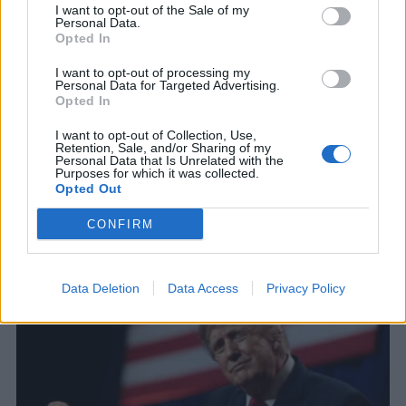
I want to opt-out of the Sale of my
Personal Data.
Opted In
ΚΟΣΜΟΣ
Λίβανος: Το Ισραήλ δεν προσδιορίζει
I want to opt-out of processing my
Personal Data for Targeted Advertising.
τις νέες «πιλοτικές ζώνες» όπου θα
Opted In
αποσυρθεί ο στρατός
I want to opt-out of Collection, Use,
Βάσει της συμφωνίας για εκεχειρία, τα
Retention, Sale, and/or Sharing of my
ισραηλινά στρατεύματα θα παραδίδουν στη
Personal Data that Is Unrelated with the
Purposes for which it was collected.
Βηρυτό σταδιακά ορισμένες περιοχές που
Opted Out
ελέγχουν στο νότο
6 ΑΥΓ. 2026, 21:44
CONFIRM
Data Deletion
Data Access
Privacy Policy