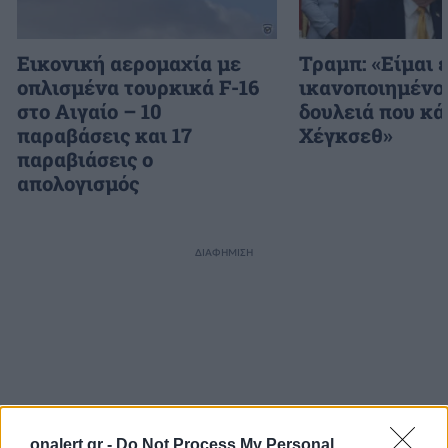
Εικονική αερομαχία με
Τραμπ: «Είμαι 
οπλισμένα τουρκικά F-16
ικανοποιημένος
στο Αιγαίο – 10
δουλειά που κά
παραβάσεις και 17
Χέγκσεθ»
παραβιάσεις ο
απολογισμός
ΔΙΑΦΗΜΙΣΗ
onalert.gr -
Do Not Process My Personal