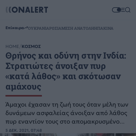
Επίκαιρα
ΟΥΚΡΑΝΙΑ
ΡΩΣΙΑ
ΜΕΣΗ ΑΝΑΤΟΛΗ
ΗΠΑ
ΚΙΝΑ
HOME
ΚΟΣΜΟΣ
Θρήνος και οδύνη στην Ινδία:
Στρατιώτες άνοιξαν πυρ
«κατά λάθος» και σκότωσαν
αμάχους
Άμαχοι έχασαν τη ζωή τους όταν μέλη των
δυνάμεων ασφαλείας άνοιξαν από λάθος
πυρ εναντίον τους στο απομακρυσμένο
κρατίδιο Νάγκαλαντ, στην
5 ΔΕΚ. 2021, 07:48