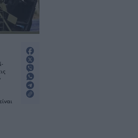
ί-
τις
ν
είναι