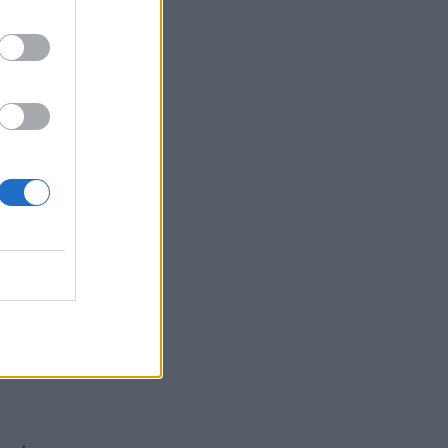
h
t of