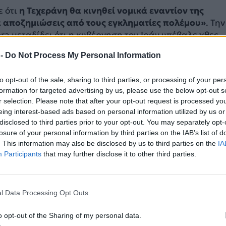
ε ότι
η Τεχεράνη θα κινηθεί νομικά εναντίον της
 αποζημιώσεις από τους εγκληματίες πολέμου»
. Την
era μεταδίδει ότι η κυβέρνηση του Ιράν υπέβαλε χθες
26) μια νέα ειρηνευτική πρόταση στις ΗΠΑ μέσω των
 -
Do Not Process My Personal Information
λαβητών.
to opt-out of the sale, sharing to third parties, or processing of your per
ση του πυρός, οι εντάσεις παραμένουν υψηλές στην
formation for targeted advertising by us, please use the below opt-out s
αμένει ανοιχτό το σενάριο για μια επανέναρξη των
r selection. Please note that after your opt-out request is processed y
ήσεων. Για τον λόγο αυτό εξάλλου, ο Γενικός Γραμματ
eing interest-based ads based on personal information utilized by us or
Γκουτέρες προειδοποίησε ότι οι συνέπειες του πολέμου
disclosed to third parties prior to your opt-out. You may separately opt-
ερειακή αστάθεια «επιδεινώνονται δραματικά με κάθε
losure of your personal information by third parties on the IAB’s list of
. This information may also be disclosed by us to third parties on the
IA
Participants
that may further disclose it to other third parties.
ΔΙΑΦΗΜΙΣΗ
l Data Processing Opt Outs
o opt-out of the Sharing of my personal data.