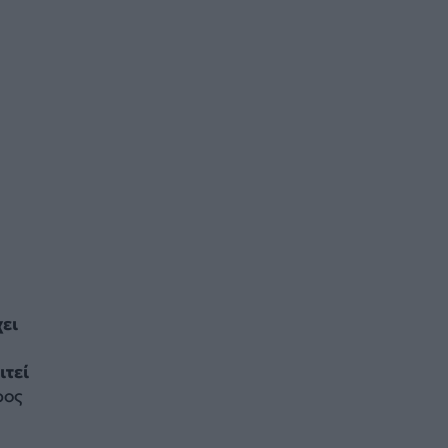
ει
ιτεί
ρος