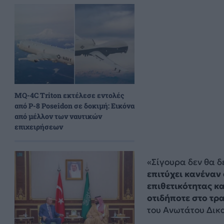
MQ-4C Triton εκτέλεσε εντολές
από P-8 Poseidon σε δοκιμή: Εικόνα
από μέλλον των ναυτικών
επιχειρήσεων
«Σίγουρα δεν θα δ
επιτύχει κανέναν
επιθετικότητας κα
οτιδήποτε στο τρ
του Ανωτάτου Δικ