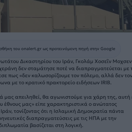
θήκη του onalert.gr ως προτεινόμενη πηγή στην Google
ωτάτου Δικαστηρίου του Ιράν, Γκολάμ Χοσεΐν Μοχσεν
 Τεχεράνη δεν σταμάτησε ποτέ να διαπραγματεύεται με 
εσε πως «δεν καλωσορίζουμε τον πόλεμο, αλλά δεν το
να με το κρατικό πρακτορείο ειδήσεων IRIB.
ά μας απειληθεί, θα αγωνιστούμε για χάρη της, αυτή 
υ έθνους μας» είπε χαρακτηριστικά ο ανώτατος
Ιράν, τονίζοντας ότι η Ισλαμική Δημοκρατία πάντα
ρηνευτικές διαπραγματεύσεις με τις ΗΠΑ με την
διπλωματία βασίζεται στη λογική.