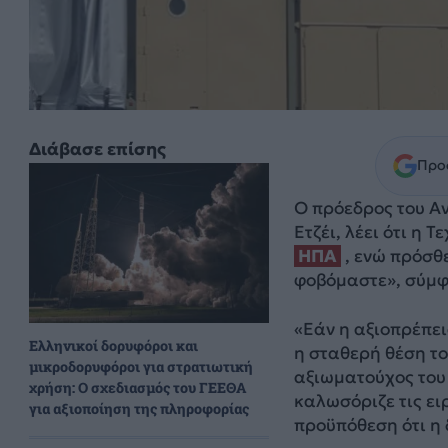
Διάβασε επίσης
Προσ
Ο πρόεδρος του Αν
Ετζέι, λέει ότι η
ΗΠΑ
, ενώ πρόσθ
φοβόμαστε», σύμφω
«Εάν η αξιοπρέπει
Ελληνικοί δορυφόροι και
η σταθερή θέση το
μικροδορυφόροι για στρατιωτική
αξιωματούχος του 
χρήση: Ο σχεδιασμός του ΓΕΕΘΑ
καλωσόριζε τις ει
για αξιοποίηση της πληροφορίας
προϋπόθεση ότι η 