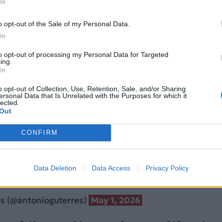
In
o opt-out of the Sale of my Personal Data.
In
to opt-out of processing my Personal Data for Targeted
ing.
In
o opt-out of Collection, Use, Retention, Sale, and/or Sharing
f the Middle East crisis grow dramatically worse wit
ersonal Data that Is Unrelated with the Purposes for which it
lected.
Out
navigational rights & freedoms in the area of the Strai
CONFIRM
nergy, transport, manufacturing & food markets &
bal economy
Data Deletion
Data Access
Privacy Policy
twitter.com/10uJFNNyFG
s (@antonioguterres)
May 1, 2026