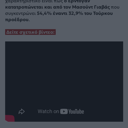
χαρακτηριστικό είναι πως
ο Ερντογάν
κατατροπώνεται και από τον Μασούντ Γιαβάς
που
συγκεντρώνει
54,4% έναντι 32,9% του Τούρκου
προέδρου
.
Δείτε σχετικό βίντεο: