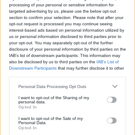
επαναξιολογείται η
Πυροσβεστικής
processing of your personal or sensitive information for
ελληνική παρουσία –
δυστύχημα στη
targeted advertising by us, please use the below opt-out
Μήνυμα της Αθήνας στο
συντονισμός κα
section to confirm your selection. Please note that after your
Ριάντ
μοντέλο λειτου
opt-out request is processed you may continue seeing
interest-based ads based on personal information utilized by
us or personal information disclosed to third parties prior to
your opt-out. You may separately opt-out of the further
ΔΙΑΦΗΜΙΣΗ
disclosure of your personal information by third parties on the
IAB’s list of downstream participants. This information may
also be disclosed by us to third parties on the
IAB’s List of
Downstream Participants
that may further disclose it to other
third parties.
Personal Data Processing Opt Outs
I want to opt-out of the Sharing of my
personal data.
Opted In
I want to opt-out of the Sale of my
Personal Data.
Opted In