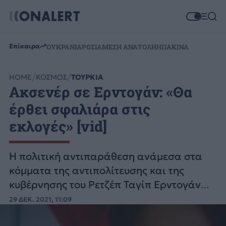
Επίκαιρα
ΟΥΚΡΑΝΙΑ
ΡΩΣΙΑ
ΜΕΣΗ ΑΝΑΤΟΛΗ
ΗΠΑ
ΚΙΝΑ
HOME
ΚΟΣΜΟΣ
ΤΟΥΡΚΙΑ
Ακσενέρ σε Ερντογάν: «Θα
έρθει σφαλιάρα στις
εκλογές» [vid]
Η πολιτική αντιπαράθεση ανάμεσα στα
κόμματα της αντιπολίτευσης και της
κυβέρνησης του Ρετζέπ Ταγίπ Ερντογάν
«φουντώνει» ολοένα και περισσότερο.
29 ΔΕΚ. 2021, 11:09