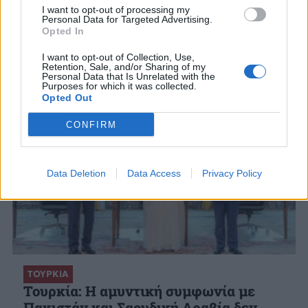
I want to opt-out of processing my
Personal Data for Targeted Advertising.
ΣΧΕΤΙΚΑ ΑΡΘΡΑ
Opted In
I want to opt-out of Collection, Use,
Retention, Sale, and/or Sharing of my
Personal Data that Is Unrelated with the
Purposes for which it was collected.
Opted Out
CONFIRM
Data Deletion
Data Access
Privacy Policy
ΤΟΥΡΚΙΑ
Τουρκία: Η αμυντική συμφωνία με
Πακιστάν και Σαουδική Αραβία δεν