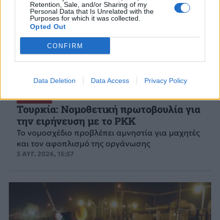
Retention, Sale, and/or Sharing of my
Personal Data that Is Unrelated with the
Purposes for which it was collected.
Opted Out
CONFIRM
Data Deletion
Data Access
Privacy Policy
ΤΟΥΡΚΙΑ
Τουρκία: Νομοθετική πρωτοβουλία για
την ειρήνευση με το PKK
Το νομοσχέδιο προβλέπει αμνηστία για μαχητές
και τον αφοπλισμό της οργάνωσης
5 ΑΥΓ. 2026, 15:57