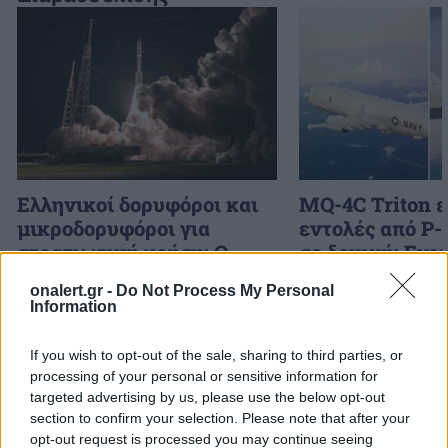
Ελληνικοί δορυφόροι και
MQ-4C Triton 
μικροδορυφόροι για
εντολές από P-
στρατιωτική χρήση: Ο
σε δοκιμή: Εικ
σχεδιασμός του ΓΕΕΘΑ για
μέλλον των να
onalert.gr -
Do Not Process My Personal
αξιοποίηση της
επιχειρήσεων
Information
πληροφορίας
If you wish to opt-out of the sale, sharing to third parties, or
processing of your personal or sensitive information for
ΔΙΑΦΗΜΙΣΗ
targeted advertising by us, please use the below opt-out
section to confirm your selection. Please note that after your
opt-out request is processed you may continue seeing