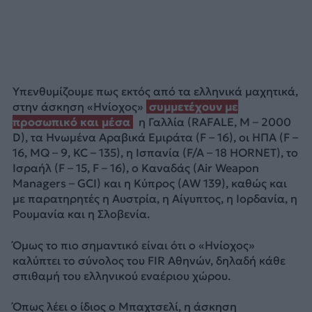
Υπενθυμίζουμε πως εκτός από τα ελληνικά μαχητικά,
στην άσκηση «Ηνίοχος»
συμμετέχουν με
προσωπικό και μέσα
η Γαλλία (RAFALE, M – 2000
D), τα Ηνωμένα Αραβικά Εμιράτα (F – 16), οι ΗΠΑ (F –
16, MQ – 9, KC – 135), η Ισπανία (F/A – 18 HORNET), το
Ισραήλ (F – 15, F – 16), ο Καναδάς (Air Weapon
Managers – GCI) και η Κύπρος (AW 139), καθώς και
με παρατηρητές η Αυστρία, η Αίγυπτος, η Ιορδανία, η
Ρουμανία και η Σλοβενία.
Όμως το πιο σημαντικό είναι ότι ο «Ηνίοχος»
καλύπτει το σύνολος του FIR Αθηνών, δηλαδή κάθε
σπιθαμή του ελληνικού εναέριου χώρου.
Όπως λέει ο ίδιος ο Μπαχτσελί, η άσκηση