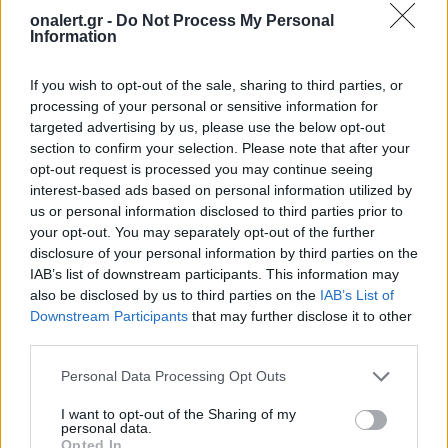
Διάβασε επίσης
onalert.gr -
Do Not Process My Personal
Information
If you wish to opt-out of the sale, sharing to third parties, or
processing of your personal or sensitive information for
targeted advertising by us, please use the below opt-out
section to confirm your selection. Please note that after your
opt-out request is processed you may continue seeing
interest-based ads based on personal information utilized by
us or personal information disclosed to third parties prior to
Εικονική αερομαχία με
Τραμπ: «Είμαι 
your opt-out. You may separately opt-out of the further
οπλισμένα τουρκικά F-16
ικανοποιημένος
disclosure of your personal information by third parties on the
στο Αιγαίο – 10
δουλειά που κά
IAB’s list of downstream participants. This information may
παραβάσεις και 17
Χέγκσεθ»
also be disclosed by us to third parties on the
IAB’s List of
παραβιάσεις ο
Downstream Participants
that may further disclose it to other
απολογισμός
third parties.
Personal Data Processing Opt Outs
ΔΙΑΦΗΜΙΣΗ
I want to opt-out of the Sharing of my
personal data.
Opted In