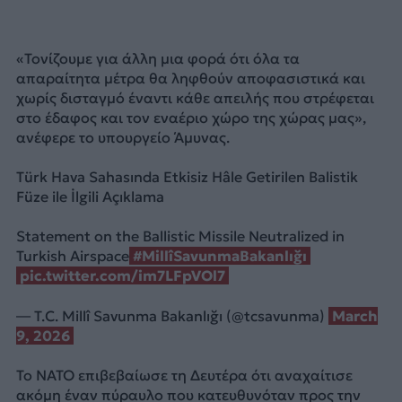
«Τονίζουμε για άλλη μια φορά ότι όλα τα
απαραίτητα μέτρα θα ληφθούν αποφασιστικά και
χωρίς δισταγμό έναντι κάθε απειλής που στρέφεται
στο έδαφος και τον εναέριο χώρο της χώρας μας»,
ανέφερε το υπουργείο Άμυνας.
Türk Hava Sahasında Etkisiz Hâle Getirilen Balistik
Füze ile İlgili Açıklama
Statement on the Ballistic Missile Neutralized in
Turkish Airspace
#MillîSavunmaBakanlığı
pic.twitter.com/im7LFpVOl7
— T.C. Millî Savunma Bakanlığı (@tcsavunma)
March
9, 2026
Το NATO επιβεβαίωσε τη Δευτέρα ότι αναχαίτισε
ακόμη έναν πύραυλο που κατευθυνόταν προς την