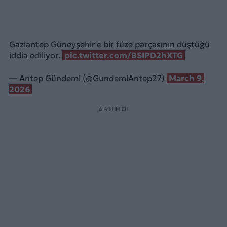
Gaziantep Güneyşehir’e bir füze parçasının düştüğü
iddia ediliyor.
pic.twitter.com/BSIPD2hXTG
— Antep Gündemi (@GundemiAntep27)
March 9,
2026
ΔΙΑΦΗΜΙΣΗ