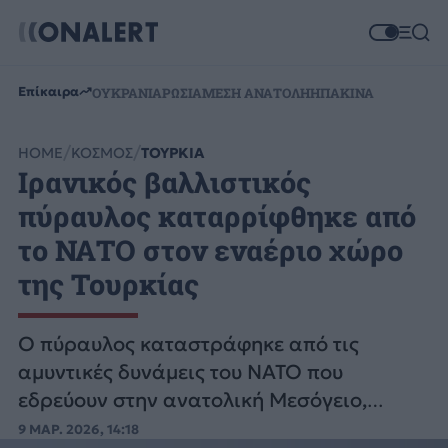
Επίκαιρα
ΟΥΚΡΑΝΙΑ
ΡΩΣΙΑ
ΜΕΣΗ ΑΝΑΤΟΛΗ
ΗΠΑ
ΚΙΝΑ
HOME
ΚΟΣΜΟΣ
ΤΟΥΡΚΙΑ
Ιρανικός βαλλιστικός
πύραυλος καταρρίφθηκε από
το ΝΑΤΟ στον εναέριο χώρο
της Τουρκίας
Ο πύραυλος καταστράφηκε από τις
αμυντικές δυνάμεις του ΝΑΤΟ που
εδρεύουν στην ανατολική Μεσόγειο,
ανέφερε το τουρκικό υπουργείο Άμυνας.
9 ΜΑΡ. 2026, 14:18