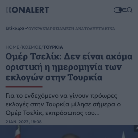
Επίκαιρα
ΟΥΚΡΑΝΙΑ
ΡΩΣΙΑ
ΜΕΣΗ ΑΝΑΤΟΛΗ
ΗΠΑ
ΚΙΝΑ
HOME
ΚΟΣΜΟΣ
ΤΟΥΡΚΙΑ
Ομέρ Τσελίκ: Δεν είναι ακόμα
οριστική η ημερομηνία των
εκλογών στην Τουρκία
Για το ενδεχόμενο να γίνουν πρόωρες
εκλογές στην Τουρκία μίλησε σήμερα ο
Ομέρ Τσελίκ, εκπρόσωπος του
κυβερνώντος κόμματος, AKP.
2 ΙΑΝ. 2023, 18:08