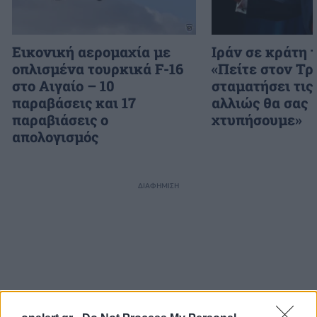
Εικονική αερομαχία με
Ιράν σε κράτη 
οπλισμένα τουρκικά F-16
«Πείτε στον Τρ
στο Αιγαίο – 10
σταματήσει τις 
παραβάσεις και 17
αλλιώς θα σας
παραβιάσεις ο
χτυπήσουμε»
απολογισμός
ΔΙΑΦΗΜΙΣΗ