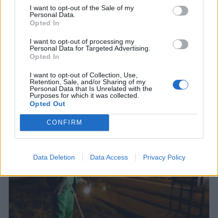
I want to opt-out of the Sale of my
Personal Data.
Opted In
ΤΟΥΡΚΙΑ
I want to opt-out of processing my
Τουρκία: Νομοθετική πρωτοβουλία για
Personal Data for Targeted Advertising.
την ειρήνευση με το PKK
Opted In
Το νομοσχέδιο προβλέπει αμνηστία για μαχητές
I want to opt-out of Collection, Use,
και τον αφοπλισμό της οργάνωσης
Retention, Sale, and/or Sharing of my
Personal Data that Is Unrelated with the
5 ΑΥΓ. 2026, 15:57
Purposes for which it was collected.
Opted Out
CONFIRM
Data Deletion
Data Access
Privacy Policy