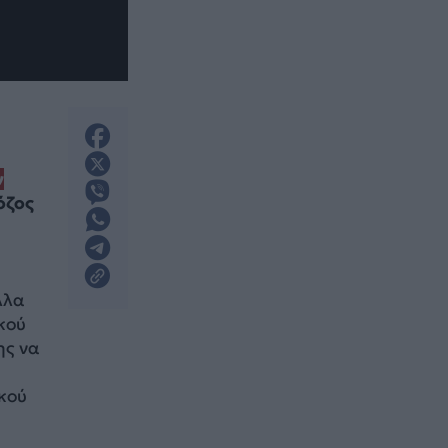
ν
όζος
λλα
κού
ης να
ικού