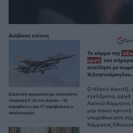
Διάβασε επίσης
Προσ
Το κόμμα της
αξι
οργή
του σήμερα
απείλησε με σωμα
Κιλιτσντάρογλου.
Ο Αλατίν Κακιτζί,
Εικονική αερομαχία με οπλισμένα
εγκλήματα, αργά 
τουρκικά F-16 στο Αιγαίο – 10
Λαϊκού Κόμματος 
παραβάσεις και 17 παραβιάσεις ο
μην ασκεί κριτική
απολογισμός
υπερεθνικιστή σύμ
Κόμματος Εθνικισ