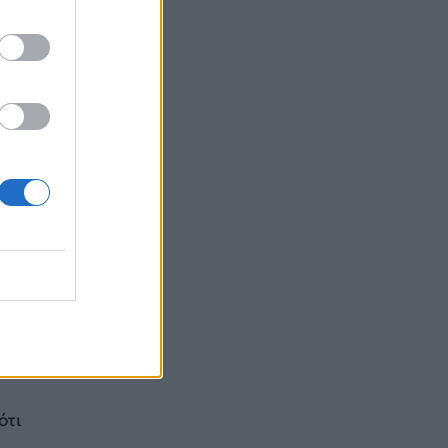
 να
γός
ο
 τις
έλος
ότι