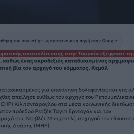
θήκη του onalert.gr ως προτεινόμενη πηγή στην Google
ωματικής αντιπολίτευσης στην Τουρκία εξέφρασε τη
, καθώς ένας ακροδεξιός καταδικασμένος αρχιμαφι
τική βία τον αρχηγό του κόμματος, Κεμάλ
 καταδικασμένος για υποκίνηση δολοφονίας και για ά
χθες απείλησε ευθέως τον αρχηγό του Ρεπουμπλικανι
(CHP) Κιλιτσντάρογλου στα μέσα κοινωνικής δικτύωσ
 στον πρόεδρο Ρετζέπ Ταγίπ Ερντογάν και τον
μαχό του, Ντεβλέτ Μπαχτσελί, αρχηγού του εθνικιστ
τικής Δράσης (MHP).