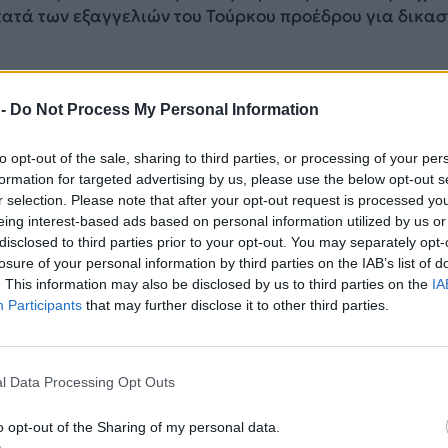
ατά των εξαγγελιών του Τούρκου προέδρου για δικασ
να αποφυλακίζεται αφεντικά της μαφίας και
 -
Do Not Process My Personal Information
κωτικών;», είπε ο αρχηγός του CHP χωρίς να κατονο
αφερόμενος ξεκάθαρα στον Ερντογάν. Ο Κελάλ Τσελίκ
to opt-out of the sale, sharing to third parties, or processing of your per
ου Κιλιτσντάρογλου δήλωσε σήμερα πως υπέβαλε μήν
formation for targeted advertising by us, please use the below opt-out s
τζί, λέγοντας πως οι απειλές του τελευταίου μπορεί να
r selection. Please note that after your opt-out request is processed y
λη επίθεση.
eing interest-based ads based on personal information utilized by us or
disclosed to third parties prior to your opt-out. You may separately opt-
ΔΙΑΦΗΜΙΣΗ
losure of your personal information by third parties on the IAB’s list of
. This information may also be disclosed by us to third parties on the
IA
Participants
that may further disclose it to other third parties.
l Data Processing Opt Outs
o opt-out of the Sharing of my personal data.