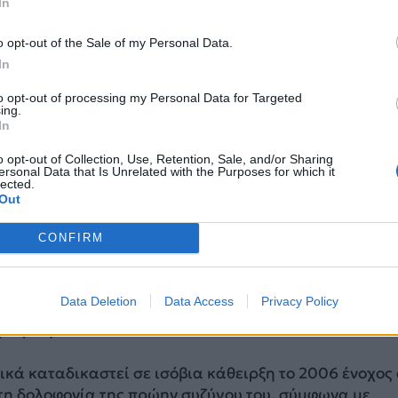
In
o opt-out of the Sale of my Personal Data.
In
to opt-out of processing my Personal Data for Targeted
αντιπολίτευσης
ing.
In
δεν υπάρχει κράτος δικαίου, το ίδιο το κράτος μπορεί
άτος οργανωμένου εγκλήματος», είπε σήμερα ο αρχη
o opt-out of Collection, Use, Retention, Sale, and/or Sharing
ersonal Data that Is Unrelated with the Purposes for which it
αντιπολίτευσης σε δημοσιογράφους στην Άγκυρα. Λίγ
lected.
αφιόζος με δεύτερη επιστολή του στο Twitter, συνεχίσε
Out
ντίον του ηγέτη του CHP.
CONFIRM
τές του Ρεπουμπλικανού Κόμματος με tweets τους
 την αλληλεγγύη τους στον Κιλιτσντάρογλου
Data Deletion
Data Access
Privacy Policy
ο hashtag #MafyaDuzeniniBitirecegiz (Θα δώσουμε τ
μαφίας).
χικά καταδικαστεί σε ισόβια κάθειρξη το 2006 ένοχος 
 τη δολοφονία της πρώην συζύγου του, σύμφωνα με