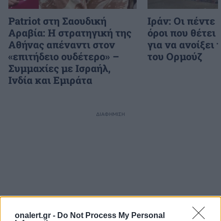
Patriot στη Σαουδική
Ιράν: Οι πέντε
Αραβία: Η στρατηγική της
όροι που θέτει
Αθήνας απέναντι στον
για να ανοίξει 
«επιτήδειο ουδέτερο» –
του Ορμούζ
Συμμαχίες με Ισραήλ,
Ινδία και Εμιράτα
ΔΙΑΦΗΜΙΣΗ
onalert.gr -
Do Not Process My Personal