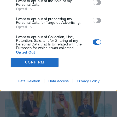
I want to opt-out of the Sale of my
Personal Data.
Opted In
ΤΟΥΡΚΙΑ
Η Τουρκία ζήτησε από Ουκρανία και
I want to opt-out of processing my
Ρωσία ένα μορατόριουμ για να
Personal Data for Targeted Advertising.
Opted In
σταματήσουν οι επιθέσεις σε πλοία στη
Μαύρη Θάλασσα
I want to opt-out of Collection, Use,
Retention, Sale, and/or Sharing of my
«Τώρα, επιτίθενται σε όλα τα εμπορικά πλοία
Personal Data that Is Unrelated with the
αδιακρίτως» δήλωσε με αποδοκιμασία ο
Purposes for which it was collected.
υπουργός Εξωτερικών, Χακάν Φιντάν
Opted Out
9 ΑΥΓ. 2026, 08:56
CONFIRM
Data Deletion
Data Access
Privacy Policy