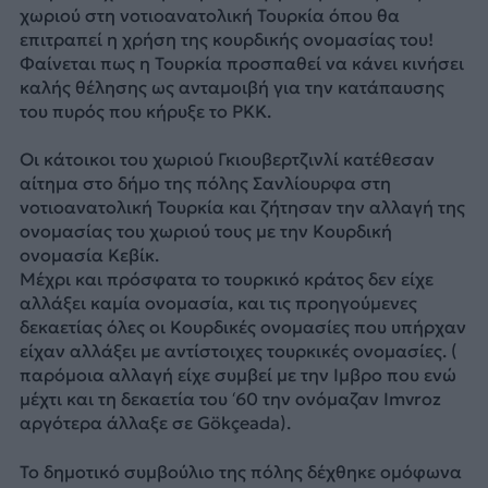
χωριού στη νοτιοανατολική Τουρκία όπου θα
επιτραπεί η χρήση της κουρδικής ονομασίας του!
Φαίνεται πως η Τουρκία προσπαθεί να κάνει κινήσει
καλής θέλησης ως ανταμοιβή για την κατάπαυσης
του πυρός που κήρυξε το PKK.
Οι κάτοικοι του χωριού Γκιουβερτζινλί κατέθεσαν
αίτημα στο δήμο της πόλης Σανλίουρφα στη
νοτιοανατολική Τουρκία και ζήτησαν την αλλαγή της
ονομασίας του χωριού τους με την Κουρδική
ονομασία Κεβίκ.
Μέχρι και πρόσφατα το τουρκικό κράτος δεν είχε
αλλάξει καμία ονομασία, και τις προηγούμενες
δεκαετίας όλες οι Κουρδικές ονομασίες που υπήρχαν
είχαν αλλάξει με αντίστοιχες τουρκικές ονομασίες. (
παρόμοια αλλαγή είχε συμβεί με την Ιμβρο που ενώ
μέχτι και τη δεκαετία του ‘60 την ονόμαζαν Imvroz
αργότερα άλλαξε σε Gökçeada).
To δημοτικό συμβούλιο της πόλης δέχθηκε ομόφωνα