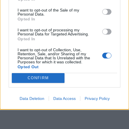
I want to opt-out of the Sale of my
Personal Data.
Opted In
I want to opt-out of processing my
Personal Data for Targeted Advertising.
Ανάλυση IISS: Η Ευρώπη
Η Τουρκία προ
Opted In
δεν είναι προετοιμασμένη
στο Αιγαίο με 
για επιθέσεις της Ρωσίας
και παραβιάσει
I want to opt-out of Collection, Use,
Retention, Sale, and/or Sharing of my
με μη επανδρωμένα
επανδρωμένα 
Personal Data that Is Unrelated with the
Purposes for which it was collected.
αεροσκάφη
Opted Out
CONFIRM
ΔΙΑΦΗΜΙΣΗ
Data Deletion
Data Access
Privacy Policy