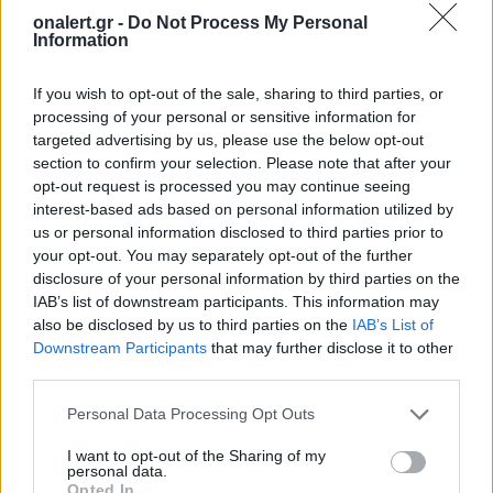
onalert.gr -
Do Not Process My Personal
Information
If you wish to opt-out of the sale, sharing to third parties, or
processing of your personal or sensitive information for
HDP
ΚΟΥΡΔΟΙ
ΜΠΑΧΤΣΕΛΙ
targeted advertising by us, please use the below opt-out
ΡΕΤΖΕΠ ΤΑΓΙΠ ΕΡΝΤΟΓΑΝ
ΣΥΝΤΑΓΜΑΤΙΚΟ ΔΙΚΑΣΤΗΡΙΟ
section to confirm your selection. Please note that after your
opt-out request is processed you may continue seeing
interest-based ads based on personal information utilized by
us or personal information disclosed to third parties prior to
Ακολουθήστε το onalert.gr στο
Google
your opt-out. You may separately opt-out of the further
News
και μάθετε πρώτοι όλες τις ειδήσεις
disclosure of your personal information by third parties on the
για την άμυνα.
IAB’s list of downstream participants. This information may
also be disclosed by us to third parties on the
IAB’s List of
Downstream Participants
that may further disclose it to other
third parties.
Διάβασε επίσης
Personal Data Processing Opt Outs
I want to opt-out of the Sharing of my
personal data.
Opted In