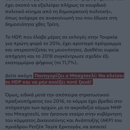
έχει σκοπό να εξαλείψει πλήρως το κουρδικό
πολιτικό κίνημα από τη δημοκρατική πολιτική»,
όπως ανέφερε σε ανακοίνωσή του που έδωσε στη
δημοσιότητα χθες Τρίτη.
Το HDP, που έλαβε μέρος σε εκλογές στην Τουρκία
για πρώτη φορά το 2014, έχει αριστερό πρόγραμμα
και υπερασπίζεται τις μειονότητες. Διαθέτει ευρεία
απήχηση και το 2018 συγκέντρωσε σχεδόν έξι
εκατομμύρια ψήφους (το 11,7%).
Δείτε ακόμη
Πανηγυρίζει ο Μπαχτσελί: Να κλείσει
το HDP και να μην ανοίξει ποτέ ξανά!
Όμως, ειδικά μετά την απόπειρα στρατιωτικού
πραξικοπήματος του 2016, το κόμμα έχει βρεθεί στο
στόχαστρο των αρχών, με το ακροδεξιό κόμμα MHP
του Μπαχτσελί, τον ήσσονα εταίρο στην κυβέρνηση
του κόμματος Δικαιοσύνης και Ανάπτυξης (AKP) του
προέδρου Ρετζέπ Ταγίπ Ερντογάν, να απαιτεί