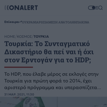
Επίκαιρα
ΟΥΚΡΑΝΙΑ
ΡΩΣΙΑ
ΜΕΣΗ ΑΝΑΤΟΛΗ
ΗΠΑ
ΚΙΝΑ
HOME
ΚΟΣΜΟΣ
ΤΟΥΡΚΙΑ
Τουρκία: Το Συνταγματικό
Δικαστήριο θα πεί ναι ή όχι
στον Ερντογάν για το HDP;
Το HDP, που έλαβε μέρος σε εκλογές στην
Τουρκία για πρώτη φορά το 2014, έχει
αριστερό πρόγραμμα και υπερασπίζεται
τις μειονότητες. Διαθέτει ευρεία απήχηση
31 ΜΑΡ. 2021, 11:30
και το 2018 συγκέντρωσε σχεδόν έξι