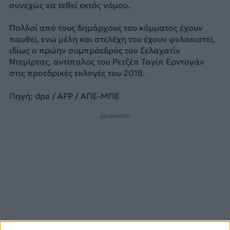
συνεχώς να τεθεί εκτός νόμου.
Πολλοί από τους δημάρχους του κόμματος έχουν
παυθεί, ενώ μέλη και στελέχη του έχουν φυλακιστεί,
ιδίως ο πρώην συμπρόεδρός του Σελαχατίν
Ντεμίρτας, αντίπαλος του Ρετζέπ Ταγίπ Ερντογάν
στις προεδρικές εκλογές του 2018.
Πηγή: dpa / AFP / ΑΠΕ-ΜΠΕ
ΔΙΑΦΗΜΙΣΗ