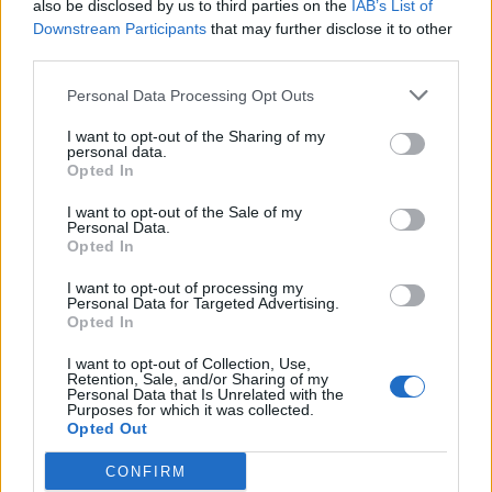
also be disclosed by us to third parties on the
IAB’s List of
Patriot στη Σαουδική
H «Βαβέλ» των
Downstream Participants
that may further disclose it to other
Αραβία: Κάθε μήνα θα
μέσων της
third parties.
επαναξιολογείται η
Πυροσβεστικής
Personal Data Processing Opt Outs
ελληνική παρουσία –
δυστύχημα στη
Μήνυμα της Αθήνας στο
συντονισμός κα
I want to opt-out of the Sharing of my
personal data.
Ριάντ
μοντέλο λειτου
Opted In
I want to opt-out of the Sale of my
Personal Data.
ΔΙΑΦΗΜΙΣΗ
Opted In
I want to opt-out of processing my
Personal Data for Targeted Advertising.
Opted In
I want to opt-out of Collection, Use,
Retention, Sale, and/or Sharing of my
Personal Data that Is Unrelated with the
Purposes for which it was collected.
Opted Out
CONFIRM