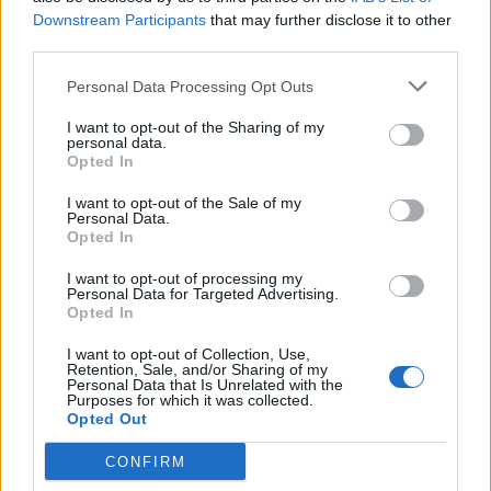
Downstream Participants
that may further disclose it to other
third parties.
Τριμερής αμυντική
Ελληνικοί δορυ
Personal Data Processing Opt Outs
συμφωνία: Τουρκία,
μικροδορυφόρο
I want to opt-out of the Sharing of my
Σαουδική Αραβία και
στρατιωτική χρ
personal data.
Πακιστάν ενισχύουν τους
σχεδιασμός το
Opted In
δεσμούς τους
αξιοποίηση της
I want to opt-out of the Sale of my
πληροφορίας
Personal Data.
Opted In
I want to opt-out of processing my
Personal Data for Targeted Advertising.
ΔΙΑΦΗΜΙΣΗ
Opted In
I want to opt-out of Collection, Use,
Retention, Sale, and/or Sharing of my
Personal Data that Is Unrelated with the
Purposes for which it was collected.
Opted Out
CONFIRM