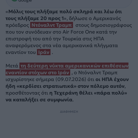
Google
«
Μόλις τους πλήξαμε πολύ σκληρά και λέω ότι
τους πλήξαμε 20 προς 1
», δήλωσε ο Αμερικανός
πρόεδρος
Ντόναλντ Τραμπ
στους δημοσιογράφους
που τον συνόδευαν στο Air Force One κατά την
επιστροφή του από την Τουρκία στις ΗΠΑ
αναφερόμενος στα νέα αμερικανικά πλήγματα
εναντίον του
Ιράν
.
Μετά
τη δεύτερη νύκτα αμερικανικών επιθέσεων
εναντίον στόχων στο Ιράν
, ο Ντόναλντ Τραμπ
ισχυρίστηκε σήμερα (09.07.2026) ότι
οι ΗΠΑ έχουν
ήδη «κερδίσει στρατιωτικά» στον πόλεμο αυτόν
,
προσθέτοντας ότι
η Τεχεράνη θέλει «πάρα πολύ»
να καταλήξει σε συμφωνία
.
ΔΙΑΦΗΜΙΣΗ