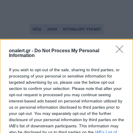
ΗΠΑ
ΙΡΑΝ
ΝΤΟΝΑΛΝΤ ΤΡΑΜΠ
Ακολουθήστε το onalert.gr στο
Google
onalert.gr -
Do Not Process My Personal
Information
News
και μάθετε πρώτοι όλες τις ειδήσεις
για την άμυνα.
If you wish to opt-out of the sale, sharing to third parties, or
processing of your personal or sensitive information for
targeted advertising by us, please use the below opt-out
section to confirm your selection. Please note that after your
Διάβασε επίσης
opt-out request is processed you may continue seeing
interest-based ads based on personal information utilized by
us or personal information disclosed to third parties prior to
your opt-out. You may separately opt-out of the further
disclosure of your personal information by third parties on the
IAB’s list of downstream participants. This information may
also be disclosed by us to third parties on the
IAB’s List of