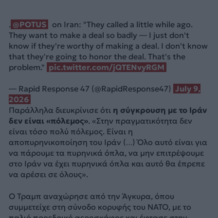
.
@POTUS
on Iran: "They called a little while ago.
They want to make a deal so badly — I just don't
know if they're worthy of making a deal. I don't know
that they're going to honor the deal. That's the
problem."
pic.twitter.com/jQTENvyRGM
— Rapid Response 47 (@RapidResponse47)
July 9,
2026
Παράλληλα διευκρίνισε ότι
η σύγκρουση με το Ιράν
δεν είναι «πόλεμος»
. «Στην πραγματικότητα δεν
είναι τόσο πολύ πόλεμος. Είναι η
αποπυρηνικοποίηση του Ιράν (…) Όλο αυτό είναι για
να πάρουμε τα πυρηνικά όπλα, να μην επιτρέψουμε
στο Ιράν να έχει πυρηνικά όπλα και αυτό θα έπρεπε
να αρέσει σε όλους».
Ο Τραμπ αναχώρησε από την Άγκυρα, όπου
συμμετείχε στη σύνοδο κορυφής του ΝΑΤΟ, με το
παλιό προεδρικό αεροσκάφος και έφτασε στην