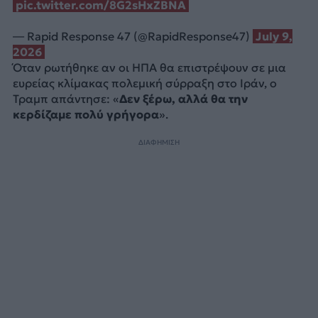
pic.twitter.com/8G2sHxZBNA
— Rapid Response 47 (@RapidResponse47)
July 9,
2026
Όταν ρωτήθηκε αν οι ΗΠΑ θα επιστρέψουν σε μια
ευρείας κλίμακας πολεμική σύρραξη στο Ιράν, ο
Τραμπ απάντησε: «
Δεν ξέρω, αλλά θα την
κερδίζαμε πολύ γρήγορα
».
ΔΙΑΦΗΜΙΣΗ