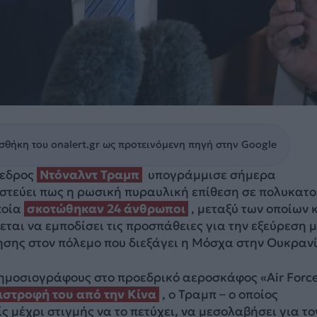
θήκη του onalert.gr ως προτεινόμενη πηγή στην Google
όεδρος
Ντόναλντ Τραμπ
υπογράμμισε σήμερα
πιστεύει πως η ρωσική πυραυλική επίθεση σε πολυκατο
ποία
σκοτώθηκαν 24 άνθρωποι
, μεταξύ των οποίων 
χεται να εμποδίσει τις προσπάθειες για την εξεύρεση 
ησης στον πόλεμο που διεξάγει η Μόσχα στην Ουκραν
ημοσιογράφους στο προεδρικό αεροσκάφος «Air Forc
ιστροφή του από την Κίνα
, ο Τραμπ – ο οποίος
 μέχρι στιγμής να το πετύχει, να μεσολαβήσει για το