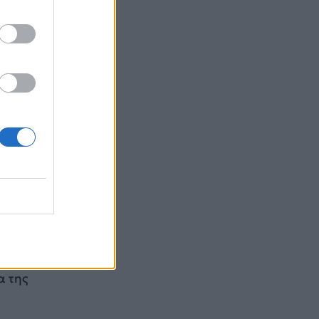
ς
ου
υμε
α της