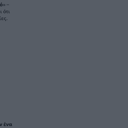
ό
» –
ι ότι
ίες.
ν ένα