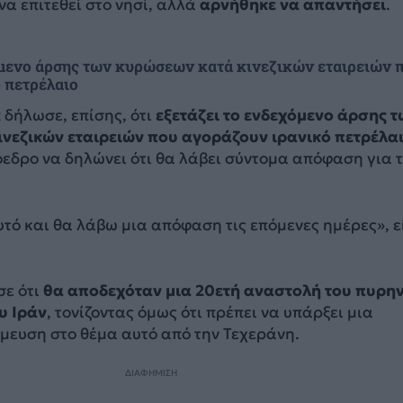
να επιτεθεί στο νησί, αλλά
αρνήθηκε να απαντήσει
.
μενο άρσης των κυρώσεων κατά κινεζικών εταιρειών 
 πετρέλαιο
 δήλωσε, επίσης, ότι
εξετάζει το ενδεχόμενο άρσης τ
νεζικών εταιρειών που αγοράζουν ιρανικό πετρέλα
εδρο να δηλώνει ότι θα λάβει σύντομα απόφαση για 
υτό και θα λάβω μια απόφαση τις επόμενες ημέρες», ε
ε ότι
θα αποδεχόταν μια 20ετή αναστολή του πυρη
υ Ιράν
, τονίζοντας όμως ότι πρέπει να υπάρξει μια
μευση στο θέμα αυτό από την Τεχεράνη.
ΔΙΑΦΗΜΙΣΗ