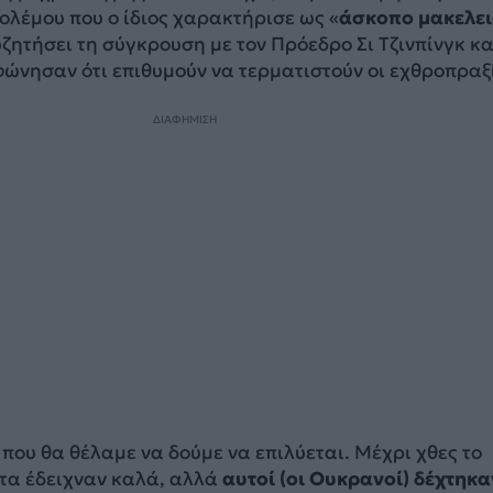
ολέμου που ο ίδιος χαρακτήρισε ως «
άσκοπο μακελει
υζητήσει τη σύγκρουση με τον Πρόεδρο Σι Τζινπίνγκ κα
φώνησαν ότι επιθυμούν να τερματιστούν οι εχθροπραξ
ΔΙΑΦΗΜΙΣΗ
 που θα θέλαμε να δούμε να επιλύεται. Μέχρι χθες το
τα έδειχναν καλά, αλλά
αυτοί (οι Ουκρανοί) δέχτηκα