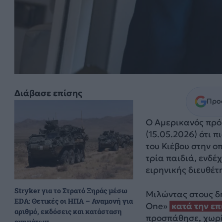
Διάβασε επίσης
Προσ
Ο Αμερικανός πρ
(15.05.2026) ότι 
του Κιέβου στην ο
τρία παιδιά, ενδέ
ειρηνικής διευθέτ
Stryker για το Στρατό Ξηράς μέσω
Μιλώντας στους δ
EDA: Θετικές οι ΗΠΑ – Αναμονή για
One»
κατά την επ
αριθμό, εκδόσεις και κατάσταση
προσπάθησε, χωρίς
οχημάτων