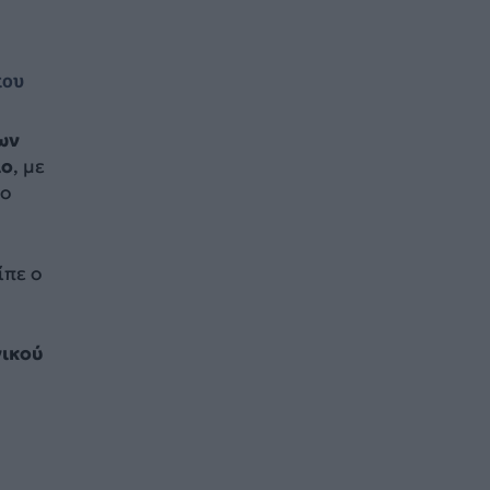
που
ων
ιο
, με
το
ίπε ο
νικού