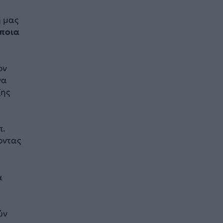
ή μας
άποια
ον
να
ξης
π.
οντας
α
ύν