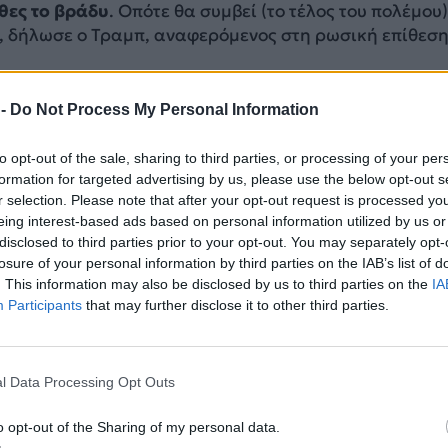
θες το βράδυ
. Οπότε θα συμβεί (το τέλος του πολέμου)
», δήλωσε ο Τραμπ, αναφερόμενος στη ρωσική επίθεση
κρανίας Βολοντίμιρ Ζελένσκι ζήτησε να τιμωρηθεί η
ίθεση, αφού κατέθεσε σήμερα κόκκινα τριαντάφυλλα 
 -
Do Not Process My Personal Information
ατοικίας.
to opt-out of the sale, sharing to third parties, or processing of your per
Βλαντιμίρ Πούτιν αναμένεται να μεταβεί στην Κίνα κ
formation for targeted advertising by us, please use the below opt-out s
r selection. Please note that after your opt-out request is processed y
 Σι την επόμενη εβδομάδα. Ο εκπρόσωπος του Κρεμλί
eing interest-based ads based on personal information utilized by us or
ήλωσε στους δημοσιογράφους ότι οι ακριβείς ημερομη
disclosed to third parties prior to your opt-out. You may separately opt-
σύντομα.
losure of your personal information by third parties on the IAB’s list of
. This information may also be disclosed by us to third parties on the
IA
ΔΙΑΦΗΜΙΣΗ
Participants
that may further disclose it to other third parties.
l Data Processing Opt Outs
o opt-out of the Sharing of my personal data.