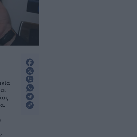
ικία
και
μίας
ία.
e
ν