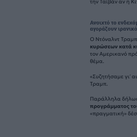
την Ταϊβάν αν η Κί
Ανοιχτό το ενδεχό
αγοράζουν ιρανικό
Ο Ντόναλντ Τραμπ
κυρώσεων κατά κι
τον Αμερικανό πρό
θέμα.
«Συζητήσαμε γι’ α
Τραμπ.
Παράλληλα δήλωσ
προγράμματος το
«πραγματική» δέσ