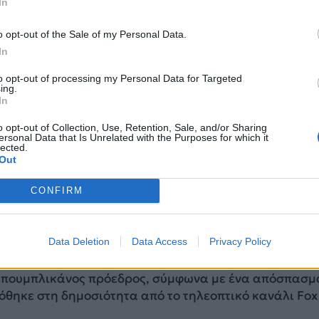
In
o opt-out of the Sale of my Personal Data.
In
to opt-out of processing my Personal Data for Targeted
ing.
In
ιεί την Ταϊβάν να μην κηρύξει ανεξαρτησία
o opt-out of Collection, Use, Retention, Sale, and/or Sharing
ersonal Data that Is Unrelated with the Purposes for which it
ΠΑ Ντόναλντ Τραμπ προειδοποίησε την Ταϊβάν να μην
lected.
ρτησία της, σε τηλεοπτική συνέντευξή του η οποία
Out
λίγο πριν αναχωρήσει από το Πεκίνο, όπου ο Κινέζο
ζινπίνγκ εμφανίστηκε κατηγορηματικός για το θέμα τ
CONFIRM
Data Deletion
Data Access
Privacy Policy
διακηρύξει κάποιος την ανεξαρτησία του και μετά,
πρέπει να διανύσουμε 15.000 χιλιόμετρα για να κάνο
 Ρεπουμπλικάνος πρόεδρος, σύμφωνα με ένα απόσπασμ
όθηκε στη δημοσιότητα από το τηλεοπτικό κανάλι Fox