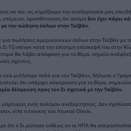
ιος να πει: ας κηρύξουμε την ανεξαρτησία μας επειδ
, επέμεινε, προσθέτοντας ότι ακόμη
δεν έχει πάρει κ
 με την πώληση όπλων στην Ταϊβάν
.
 για πωλήσεις αμερικανικών όπλων στην Ταϊβάν με τ
υ Σι Τζινπίνγκ κατά την επίσημη επίσκεψή του στην Κί
ντομα θα λάβει απόφαση για το θέμα, σημείο ανάφλε
ικές σχέσεις.
ι εγώ μιλήσαμε πολύ για την Ταϊβάν», δήλωσε ο Τραμ
πιστεύει ότι υπάρχει σύγκρουση για το θέμα, σημειών
μία δέσμευση προς τον Σι σχετικά με την Ταϊβάν.
ει μάρτυρας ενός πολέμου ανεξαρτησίας. Δεν σχολίασ
σα», είπε ο ένοικος του Λευκού Οίκου.
ε ότι ο Σι ρώτησε ευθέως αν οι ΗΠΑ θα υπερασπιστο