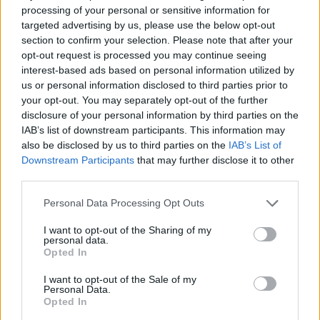
processing of your personal or sensitive information for
NATO
ΓΡΟΙΛΑΝΔΙΑ
ΙΡΑΝ
ΝΤΟΝΑΛΝΤ ΤΡΑΜΠ
targeted advertising by us, please use the below opt-out
section to confirm your selection. Please note that after your
opt-out request is processed you may continue seeing
interest-based ads based on personal information utilized by
Ακολουθήστε το onalert.gr στο
Google
us or personal information disclosed to third parties prior to
News
και μάθετε πρώτοι όλες τις ειδήσεις
your opt-out. You may separately opt-out of the further
για την άμυνα.
disclosure of your personal information by third parties on the
IAB’s list of downstream participants. This information may
also be disclosed by us to third parties on the
IAB’s List of
Downstream Participants
that may further disclose it to other
third parties.
Διάβασε επίσης
Personal Data Processing Opt Outs
I want to opt-out of the Sharing of my
personal data.
Opted In
I want to opt-out of the Sale of my
Personal Data.
Opted In