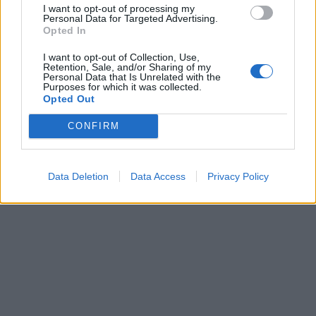
Ανάλυση IISS: Η Ευρώπη
Η Τουρκία προ
I want to opt-out of processing my
Personal Data for Targeted Advertising.
δεν είναι προετοιμασμένη
στο Αιγαίο με 
Opted In
για επιθέσεις της Ρωσίας
και παραβιάσει
με μη επανδρωμένα
επανδρωμένα 
I want to opt-out of Collection, Use,
Retention, Sale, and/or Sharing of my
αεροσκάφη
Personal Data that Is Unrelated with the
Purposes for which it was collected.
Opted Out
ΔΙΑΦΗΜΙΣΗ
CONFIRM
Data Deletion
Data Access
Privacy Policy