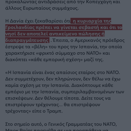
προκαλώντας αντιδράσεις από την Κοπεγχάγη και
άλλους Ευρωπαίους συμμάχους.
Η Δανία έχει ξεκαθαρίσει ότι
η κυριαρχία της
Γροιλανδίας πρέπει να γίνεται σεβαστή και ότι το
νησί δεν αποτελεί αντικείμενο πώλησης ή
διαπραγμάτευσης
. Έπειτα, ο Αμερικανός πρόεδρος
έστρεψε τα «βέλη» του προς την Ισπανία, την οποία
χαρακτήρισε «φρικτό σύμμαχο στο ΝΑΤΟ» και
διακόπτει «κάθε εμπορική σχέση» μαζί της.
«Η Ισπανία είναι ένας απαίσιος εταίρος στο ΝΑΤΟ.
Δεν συμμετέχουν, δεν πληρώνουν, δεν θέλω να έχω
καμία σχέση με την Ισπανία. Διακόπτουμε κάθε
εμπόριο με την Ισπανία, συμπεριλαμβανομένων των
επισκέψεων. Δεν θέλουμε τίποτα. Δείτε τους να
επιστρέφουν τρέχοντας… θα επιστρέψουν
τρέχοντας» είπε ο Τραμπ.
Στο σημείο αυτό, ο Γενικός Γραμματέας του NATO,
Μαρκ Ρούτε παρενέβη σε μια προσπάθεια να