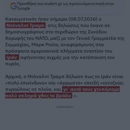
Προσθήκη του onalert.gr ως προτεινόμενη πηγή στην
Google
Καταιγιστικός ήταν σήμερα (08.07.2026) ο
Ντόναλντ Τραμπ
στις δηλώσεις που έκανε σε
δημοσιογράφους στο περιθώριο της Συνόδου
Κορυφής του NATO, μαζί με τον Γενικό Γραμματέα της
Συμμαχίας, Μαρκ Ρούτε, αναφερόμενος στα
πρόσφατα αμερικανικά πλήγματα εναντίον του
Ιράν
αφήνοντας αιχμές για την κατάπαυση του
πυρός.
Αρχικά, ο Ντόναλντ Τραμπ δήλωσε πως το Ιράν είναι
«πολύ επικίνδυνο» και «άρρωστο» επειδή «εκτοξεύει
πυραύλους σε πλοία, και
γι’ αυτό τους χτυπήσαμε
πολύ σκληρά χθες το βράδυ
».
ΔΙΑΦΗΜΙΣΗ