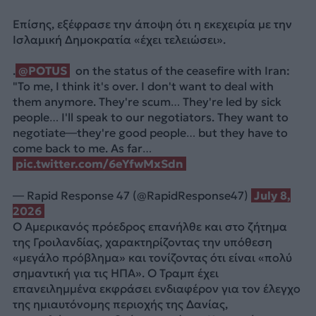
Επίσης, εξέφρασε την άποψη ότι η εκεχειρία με την
Ισλαμική Δημοκρατία «έχει τελειώσει».
.
@POTUS
on the status of the ceasefire with Iran:
"To me, I think it's over. I don't want to deal with
them anymore. They're scum… They're led by sick
people… I'll speak to our negotiators. They want to
negotiate—they're good people… but they have to
come back to me. As far…
pic.twitter.com/6eYfwMxSdn
— Rapid Response 47 (@RapidResponse47)
July 8,
2026
Ο Αμερικανός πρόεδρος επανήλθε και στο ζήτημα
της Γροιλανδίας, χαρακτηρίζοντας την υπόθεση
«μεγάλο πρόβλημα» και τονίζοντας ότι είναι «πολύ
σημαντική για τις ΗΠΑ». Ο Τραμπ έχει
επανειλημμένα εκφράσει ενδιαφέρον για τον έλεγχο
της ημιαυτόνομης περιοχής της Δανίας,