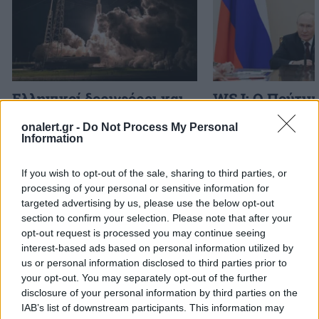
Ελληνικοί δορυφόροι και
WSJ: Ο Πούτιν
μικροδορυφόροι για
δοκιμάσει τη σ
onalert.gr -
Do Not Process My Personal
στρατιωτική χρήση: Ο
ΝΑΤΟ με περιο
Information
σχεδιασμός του ΓΕΕΘΑ για
εισβολή, εκτιμο
αξιοποίηση της
αμερικανικές 
If you wish to opt-out of the sale, sharing to third parties, or
πληροφορίας
υπηρεσίες
processing of your personal or sensitive information for
targeted advertising by us, please use the below opt-out
section to confirm your selection. Please note that after your
opt-out request is processed you may continue seeing
ΔΙΑΦΗΜΙΣΗ
interest-based ads based on personal information utilized by
us or personal information disclosed to third parties prior to
your opt-out. You may separately opt-out of the further
disclosure of your personal information by third parties on the
IAB’s list of downstream participants. This information may