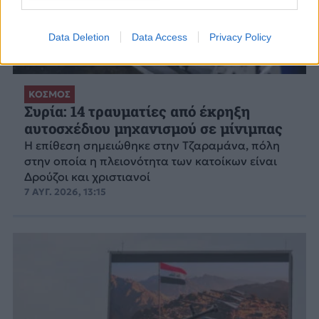
Data Deletion
Data Access
Privacy Policy
ΚΟΣΜΟΣ
Συρία: 14 τραυματίες από έκρηξη
αυτοσχέδιου μηχανισμού σε μίνιμπας
Η επίθεση σημειώθηκε στην Τζαραμάνα, πόλη
στην οποία η πλειονότητα των κατοίκων είναι
Δρούζοι και χριστιανοί
7 ΑΥΓ. 2026, 13:15