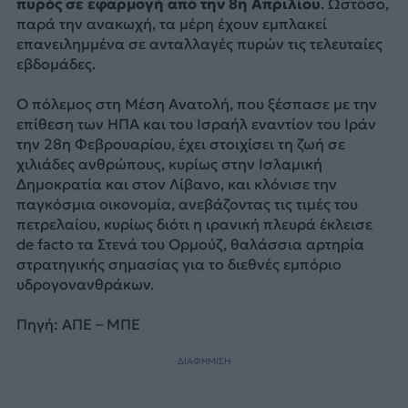
πυρός σε εφαρμογή από την 8η Απριλίου
. Ωστόσο,
παρά την ανακωχή, τα μέρη έχουν εμπλακεί
επανειλημμένα σε ανταλλαγές πυρών τις τελευταίες
εβδομάδες.
Ο πόλεμος στη Μέση Ανατολή, που ξέσπασε με την
επίθεση των ΗΠΑ και του Ισραήλ εναντίον του Ιράν
την 28η Φεβρουαρίου, έχει στοιχίσει τη ζωή σε
χιλιάδες ανθρώπους, κυρίως στην Ισλαμική
Δημοκρατία και στον Λίβανο, και κλόνισε την
παγκόσμια οικονομία, ανεβάζοντας τις τιμές του
πετρελαίου, κυρίως διότι η ιρανική πλευρά έκλεισε
de facto τα Στενά του Ορμούζ, θαλάσσια αρτηρία
στρατηγικής σημασίας για το διεθνές εμπόριο
υδρογονανθράκων.
Πηγή: ΑΠΕ – ΜΠΕ
ΔΙΑΦΗΜΙΣΗ