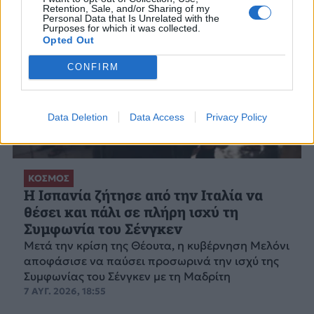
Retention, Sale, and/or Sharing of my
Personal Data that Is Unrelated with the
Purposes for which it was collected.
Opted Out
CONFIRM
Data Deletion
Data Access
Privacy Policy
ΚΟΣΜΟΣ
Η Ισπανία ζήτησε από την Ιταλία να
θέσει και πάλι σε πλήρη ισχύ τη
Συμφωνία του Σένγκεν
Μετά την κρίση της Θέουτα, η κυβέρνηση Μελόνι
αποφάσισε να παύσει προσωρινά την ισχύ της
Συμφωνίας του Σένγκεν με τη Μαδρίτη
7 ΑΥΓ. 2026, 18:55