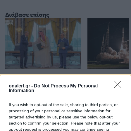
Διάβασε επίσης
Τριμερής αμυντική
Ελληνικοί δορυ
συμφωνία: Τουρκία,
μικροδορυφόρο
onalert.gr -
Do Not Process My Personal
Σαουδική Αραβία και
στρατιωτική χρ
Information
Πακιστάν ενισχύουν τους
σχεδιασμός το
δεσμούς τους
αξιοποίηση της
If you wish to opt-out of the sale, sharing to third parties, or
πληροφορίας
processing of your personal or sensitive information for
targeted advertising by us, please use the below opt-out
section to confirm your selection. Please note that after your
opt-out request is processed you may continue seeing