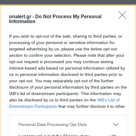
Διάβασε επίσης
onalert.gr -
Do Not Process My Personal
Information
If you wish to opt-out of the sale, sharing to third parties, or
processing of your personal or sensitive information for
targeted advertising by us, please use the below opt-out
section to confirm your selection. Please note that after your
opt-out request is processed you may continue seeing
interest-based ads based on personal information utilized by
us or personal information disclosed to third parties prior to
Stryker για το Στρατό
ΗΠΑ: Τα νέα θ
your opt-out. You may separately opt-out of the further
Ξηράς μέσω EDA: Θετικές
κλάσης Ντόναλ
disclosure of your personal information by third parties on the
οι ΗΠΑ – Αναμονή για
θα είναι από τα
IAB’s list of downstream participants. This information may
αριθμό, εκδόσεις και
πλοία που ναυ
also be disclosed by us to third parties on the
IAB’s List of
Downstream Participants
that may further disclose it to other
κατάσταση οχημάτων
ποτέ
third parties.
Personal Data Processing Opt Outs
ΔΙΑΦΗΜΙΣΗ
I want to opt-out of the Sharing of my