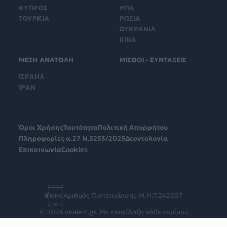
ΚΥΠΡΟΣ
ΗΠΑ
ΤΟΥΡΚΙΑ
ΡΩΣΙΑ
ΟΥΚΡΑΝΙΑ
ΚΙΝΑ
ΜΕΣΗ ΑΝΑΤΟΛΗ
ΜΙΣΘΟΙ - ΣΥΝΤΑΞΕΙΣ
ΙΣΡΑΗΛ
ΙΡΑΝ
Όροι Χρήσης
Ταυτότητα
Πολιτική Απορρήτου
Πληροφορίες α.27 Ν.5253/2025
Δεοντολογία
Επικοινωνία
Cookies
Αριθμός Πιστοποίησης Μ.Η.Τ.242057
© 2026 onalert.gr. Με επιφύλαξη κάθε νομίμου
δικαιώματος.