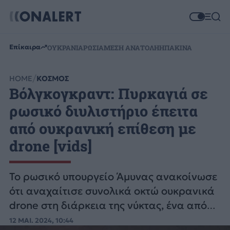
Επίκαιρα
ΟΥΚΡΑΝΙΑ
ΡΩΣΙΑ
ΜΕΣΗ ΑΝΑΤΟΛΗ
ΗΠΑ
ΚΙΝΑ
HOME
ΚΟΣΜΟΣ
Βόλγκογκραντ: Πυρκαγιά σε
ρωσικό διυλιστήριο έπειτα
από ουκρανική επίθεση με
drone [vids]
Το ρωσικό υπουργείο Άμυνας ανακοίνωσε
ότι αναχαίτισε συνολικά οκτώ ουκρανικά
drone στη διάρκεια της νύκτας, ένα από
τα οποία «πάνω από το έδαφος της
12 ΜΑΙ. 2024, 10:44