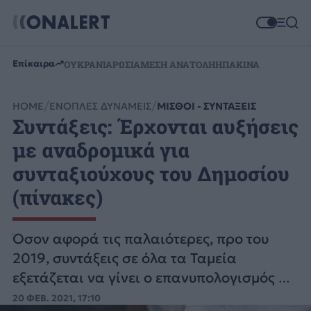
Επίκαιρα
ΟΥΚΡΑΝΙΑ
ΡΩΣΙΑ
ΜΕΣΗ ΑΝΑΤΟΛΗ
ΗΠΑ
ΚΙΝΑ
HOME
ΕΝΟΠΛΕΣ ΔΥΝΑΜΕΙΣ
ΜΙΣΘΟΙ - ΣΥΝΤΑΞΕΙΣ
Συντάξεις: Έρχονται αυξήσεις
με αναδρομικά για
συνταξιούχους του Δημοσίου
(πίνακες)
Όσον αφορά τις παλαιότερες, προ του
2019, συντάξεις σε όλα τα Ταμεία
εξετάζεται να γίνει ο επανυπολογισμός σε
δύο στάδια, πρώτα για τους
20 ΦΕΒ. 2021, 17:10