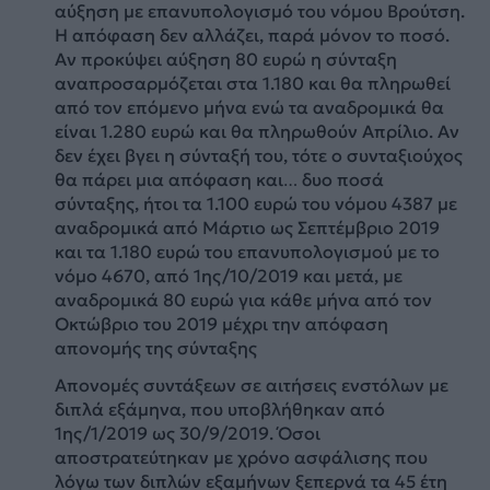
αύξηση με επανυπολογισμό του νόμου Βρούτση.
Η απόφαση δεν αλλάζει, παρά μόνον το ποσό.
Αν προκύψει αύξηση 80 ευρώ η σύνταξη
αναπροσαρμόζεται στα 1.180 και θα πληρωθεί
από τον επόμενο μήνα ενώ τα αναδρομικά θα
είναι 1.280 ευρώ και θα πληρωθούν Απρίλιο. Αν
δεν έχει βγει η σύνταξή του, τότε ο συνταξιούχος
θα πάρει μια απόφαση και… δυο ποσά
σύνταξης, ήτοι τα 1.100 ευρώ του νόμου 4387 με
αναδρομικά από Μάρτιο ως Σεπτέμβριο 2019
και τα 1.180 ευρώ του επανυπολογισμού με το
νόμο 4670, από 1ης/10/2019 και μετά, με
αναδρομικά 80 ευρώ για κάθε μήνα από τον
Οκτώβριο του 2019 μέχρι την απόφαση
απονομής της σύνταξης
Απονομές συντάξεων σε αιτήσεις ενστόλων με
διπλά εξάμηνα, που υποβλήθηκαν από
1ης/1/2019 ως 30/9/2019. Όσοι
αποστρατεύτηκαν με χρόνο ασφάλισης που
λόγω των διπλών εξαμήνων ξεπερνά τα 45 έτη