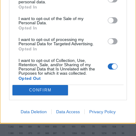
personal data.
Opted In
Όσον αφορά τις παλαιότερες, προ του 2019,
συντάξεις σε όλα τα Ταμεία εξετάζεται να γίνει ο
I want to opt-out of the Sale of my
Personal Data.
επανυπολογισμός σε δύο στάδια, πρώτα για τους
Opted In
συνταξιούχους από 13/5/2016 και μετά και κατόπιν
για τους παλαιότερους (μέχρι 12/5/2016). Ο στόχος
I want to opt-out of processing my
είναι να προχωρήσει η διαδικασία «το συντομότερο»
Personal Data for Targeted Advertising.
Opted In
όπως έχει διαμηνύσει σε όλους τους εμπλεκόμενους
ο υπουργός Εργασίας και Κοινωνικών Υποθέσεων,
I want to opt-out of Collection, Use,
Κωστής Χατζηδάκης, και όπως φαίνεται το ξεκίνημα
Retention, Sale, and/or Sharing of my
Personal Data that Is Unrelated with the
γίνεται από τον τομέα συντάξεων του Δημοσίου στον
Purposes for which it was collected.
e-ΕΦΚΑ.
Opted Out
CONFIRM
Data Deletion
Data Access
Privacy Policy