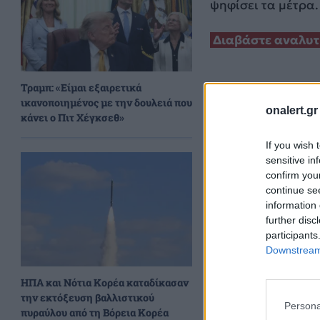
ψηφίσει τα μέτρα.
Διαβάστε αναλυτι
Τραμπ: «Είμαι εξαιρετικά
ικανοποιημένος με την δουλειά που
onalert.gr
κάνει ο Πιτ Χέγκσεθ»
If you wish 
sensitive in
confirm you
continue se
information 
further disc
participants
Downstream 
ΗΠΑ και Νότια Κορέα καταδίκασαν
την εκτόξευση βαλλιστικού
Persona
πυραύλου από τη Βόρεια Κορέα