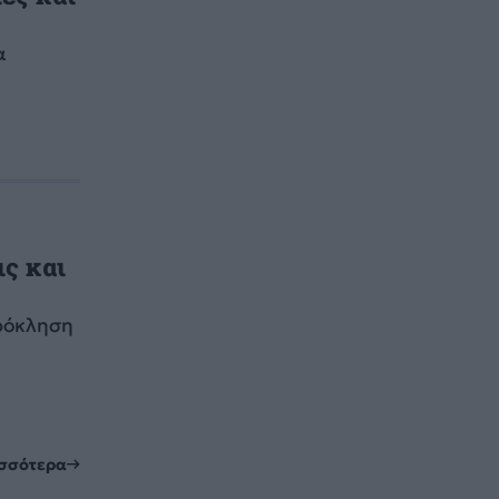
α
ις και
πρόκληση
ισσότερα