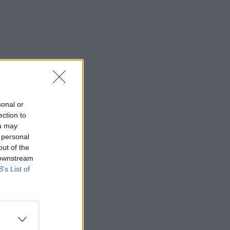
sonal or
ection to
ou may
 personal
out of the
 downstream
B’s List of