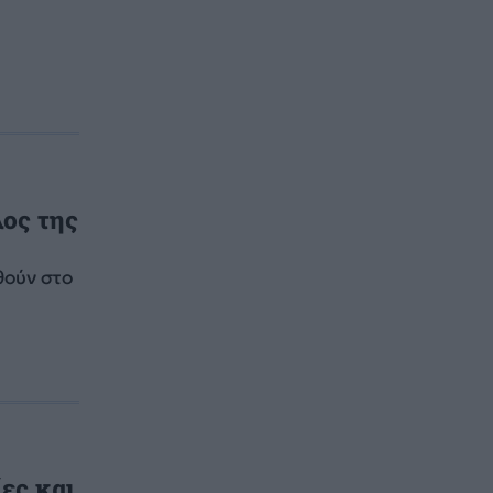
λος της
θούν στο
ες και