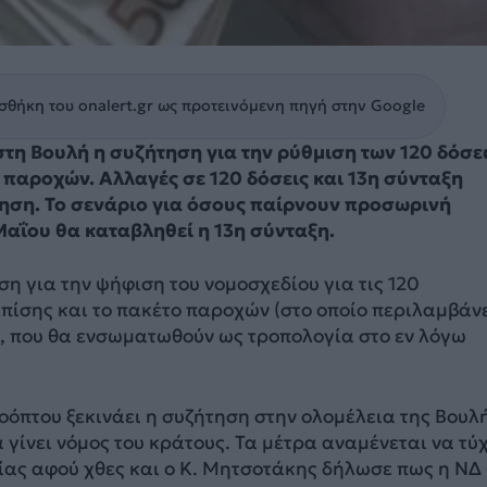
θήκη του onalert.gr ως προτεινόμενη πηγή στην Google
στη Βουλή η συζήτηση για την ρύθμιση των 120 δόσ
ν παροχών. Αλλαγές σε 120 δόσεις και 13η σύνταξη
νηση. Το σενάριο για όσους παίρνουν προσωρινή
Μαΐου θα καταβληθεί η 13η σύνταξη.
η για την ψήφιση του νομοσχεδίου για τις 120
πίσης και το πακέτο παροχών (στο οποίο περιλαμβάν
), που θα ενσωματωθούν ως τροπολογία στο εν λόγω
όπτου ξεκινάει η συζήτηση στην ολομέλεια της Βουλ
α γίνει νόμος του κράτους. Τα μέτρα αναμένεται να τύ
ίας αφού χθες και ο Κ. Μητσοτάκης δήλωσε πως η ΝΔ