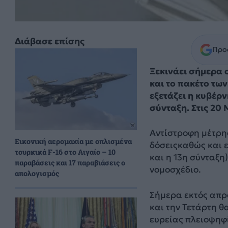
Διάβασε επίσης
Προσ
Ξεκινάει σήμερα 
και το πακέτο τω
εξετάζει η κυβέρ
σύνταξη. Στις 20 
Αντίστροφη μέτρησ
Εικονική αερομαχία με οπλισμένα
δόσειςκαθώς και ε
τουρκικά F-16 στο Αιγαίο – 10
και η 13η σύνταξη
παραβάσεις και 17 παραβιάσεις ο
νομοσχέδιο.
απολογισμός
Σήμερα εκτός απρο
και την Τετάρτη θ
ευρείας πλειοψηφ