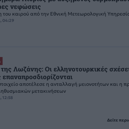
ρες νεφώσεις
 του καιρού από την Εθνική Μετεωρολογική Υπηρεσί
, 04:29
Α
της Λωζάνης: Οι ελληνοτουρκικές σχέσε
 επαναπροσδιορίζονται
στοιχείο αποτέλεσε η ανταλλαγή μειονοτήτων και η 
ληθυσμιακών μετακινήσεων
, 12:58
Δείτε περ