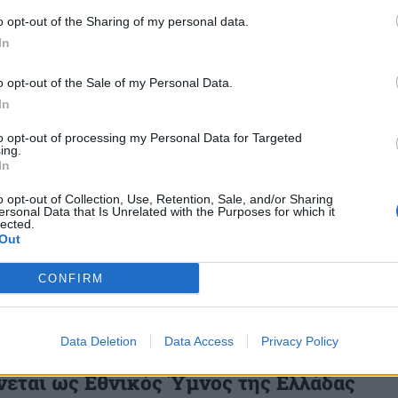
o opt-out of the Sharing of my personal data.
In
ΕΙΣ
ΕΛΛΑΔΑ
ΜΕΤΡΑ
ΟΙΚΟΝΟΜΙΑ
ΣΥΝΤΑΞΗ
o opt-out of the Sale of my Personal Data.
In
to opt-out of processing my Personal Data for Targeted
s
και μάθετε πρώτοι όλες τις ειδήσεις για την άμυνα.
ing.
In
o opt-out of Collection, Use, Retention, Sale, and/or Sharing
ersonal Data that Is Unrelated with the Purposes for which it
lected.
Out
CONFIRM
Α
Data Deletion
Data Access
Privacy Policy
ρα: 1865: Ο «Ύμνος εις την Ελευθερίαν»
εται ως Εθνικός Ύμνος της Ελλάδας