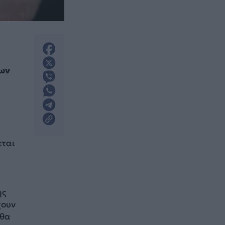
εων
εται
ής
χουν
 θα