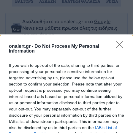
BALTOPS
ΑΣΚΗΣΗ
ΒΑΛΤΙΚΗ ΘΑΛΑΣΣΑ
ΡΩΣΙΑ
Ακολουθήστε το onalert.gr στο
Google
News
και μάθετε πρώτοι όλες τις ειδήσεις
για την άμυνα.
onalert.gr -
Do Not Process My Personal
Information
Διάβασε επίσης
If you wish to opt-out of the sale, sharing to third parties, or
processing of your personal or sensitive information for
targeted advertising by us, please use the below opt-out
section to confirm your selection. Please note that after your
opt-out request is processed you may continue seeing
interest-based ads based on personal information utilized by
us or personal information disclosed to third parties prior to
your opt-out. You may separately opt-out of the further
disclosure of your personal information by third parties on the
IAB’s list of downstream participants. This information may
Patriot στη Σαουδική
H «Βαβέλ» των
also be disclosed by us to third parties on the
IAB’s List of