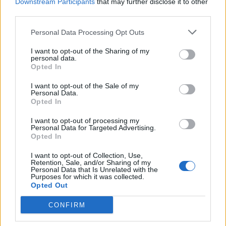
Downstream Participants
that may further disclose it to other
Αραβία: Κάθε μήνα
μέσων της
third parties.
επαναξιολογείται η
Πυροσβεστικής
ελληνική παρουσία –
δυστύχημα στη
Personal Data Processing Opt Outs
Μήνυμα της Αθήνας στο
συντονισμός κα
Ριάντ
μοντέλο λειτου
I want to opt-out of the Sharing of my
personal data.
Opted In
I want to opt-out of the Sale of my
ΔΙΑΦΗΜΙΣΗ
Personal Data.
Opted In
I want to opt-out of processing my
Personal Data for Targeted Advertising.
Opted In
I want to opt-out of Collection, Use,
Retention, Sale, and/or Sharing of my
Personal Data that Is Unrelated with the
Purposes for which it was collected.
Opted Out
CONFIRM