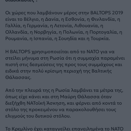
Οι χώρες που λαμβάνουν μέρος στην ΒALTOPS 2019
είναι το Βέλγιο, η Δανία, η Εσθονία, η Φινλανδία, η
Γαλλία, η Γερμανία, η Λετονία, Λιθουανία, η
Ολλανδία, η Νορβηγία, η Πολωνία, η Πορτογαλία, η
Ρουμανία, η Ισπανία, η Σουηδία και η Τουρκία.
Η BALTOPS χρησιμοποιείται από το ΝΑΤΟ για να
στείλει μήνυμα στη Ρωσία ότι η συμμαχία παραμένει
πιστή στις δεσμεύσεις της προς τους συμμάχους και
ειδικά στην πολύ κρίσιμη περιοχή της Βαλτικής
Θάλασσας.
Από την πλευρά της η Ρωσία λαμβάνει τα μέτρα της,
όπως είχε κάνει και στη Μαύρη Θάλασσα όταν
διεξήχθη ΝΑΤοϊκή Άσκηση, και φέρνει από κοντά το
στόλο της προκειμένου να παρακολουθήσει τους
ελιγμούς του δυτικού στόλου.
Το Κρεμλίνο έχει καταγγείλει επανειλημένα το ΝΑΤΟ