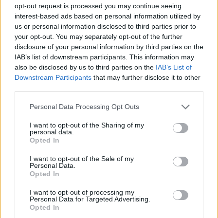
opt-out request is processed you may continue seeing
interest-based ads based on personal information utilized by
Διάβασε επίσης
us or personal information disclosed to third parties prior to
your opt-out. You may separately opt-out of the further
disclosure of your personal information by third parties on the
IAB’s list of downstream participants. This information may
also be disclosed by us to third parties on the
IAB’s List of
Downstream Participants
that may further disclose it to other
third parties.
Personal Data Processing Opt Outs
Ελληνικοί δορυφόροι και
WSJ: Ο Πούτιν
I want to opt-out of the Sharing of my
personal data.
μικροδορυφόροι για
δοκιμάσει τη σ
Opted In
στρατιωτική χρήση: Ο
ΝΑΤΟ με περιο
I want to opt-out of the Sale of my
σχεδιασμός του ΓΕΕΘΑ για
εισβολή, εκτιμο
Personal Data.
αξιοποίηση της
αμερικανικές 
Opted In
πληροφορίας
υπηρεσίες
I want to opt-out of processing my
Personal Data for Targeted Advertising.
Opted In