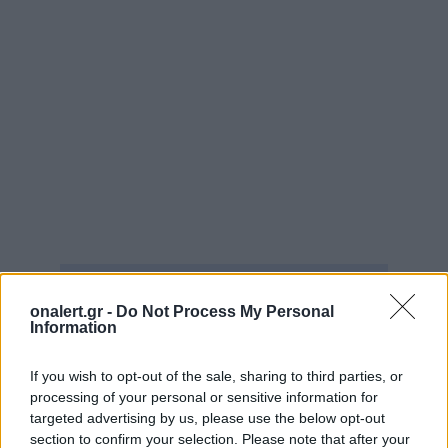
NATO
ΡΕΤΖΕΠ ΤΑΓΙΠ ΕΡΝΤΟΓΑΝ
ΤΟΥΡΚΙΑ
onalert.gr -
Do Not Process My Personal
Information
Ακολουθήστε το onalert.gr στο
Google
News
και μάθετε πρώτοι όλες τις ειδήσεις
If you wish to opt-out of the sale, sharing to third parties, or
για την άμυνα.
processing of your personal or sensitive information for
targeted advertising by us, please use the below opt-out
section to confirm your selection. Please note that after your