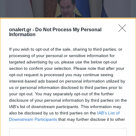
onalert.gr -
Do Not Process My Personal
Information
If you wish to opt-out of the sale, sharing to third parties, or
processing of your personal or sensitive information for
targeted advertising by us, please use the below opt-out
Και στο βάθος….ο Τραμπ ;
section to confirm your selection. Please note that after your
opt-out request is processed you may continue seeing
Επιπλέον, στο σκεπτικό κάποιων συμμάχων στην
interest-based ads based on personal information utilized by
Ευρώπη βρίσκεται
το ενδεχόμενο επιστροφής στην
us or personal information disclosed to third parties prior to
αμερικανική προεδρία τον ερχόμενο χρόνο του
your opt-out. You may separately opt-out of the further
Ντόναλντ Τραμπ
, ο οποίος φέρεται να σκεφτόταν να
disclosure of your personal information by third parties on the
αποσύρει τις ΗΠΑ από τη Συμμαχία κατά τη διάρκεια
IAB’s list of downstream participants. This information may
της θητείας του και τα έβαζε με άλλα μέλη
also be disclosed by us to third parties on the
IAB’s List of
προκειμένου να αυξήσουν τις δαπάνες τους.
Downstream Participants
that may further disclose it to other
third parties.
Ο Στόλτενμπεργκ κατάφερε να του αλλάξει γνώμη
και χαρακτηρίστηκε ο «γητευτής του Τραμπ» επειδή