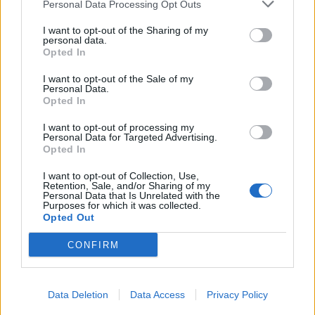
Personal Data Processing Opt Outs
κατάφερε να διαχειριστεί τον Αμερικανό πρώην
πρόεδρο.
Ο Ρούτε δεν φοβήθηκε να μιλήσει
I want to opt-out of the Sharing of my
personal data.
ευθέως στον Τραμπ, ακόμη και να εναντιωθεί σε
Opted In
αυτόν δημοσίως κατά την επίσκεψή του στον
Λευκό Οίκο με αφορμή πιθανή εμπορική
I want to opt-out of the Sale of my
Personal Data.
συμφωνία ΗΠΑ – ΕΕ
.
Opted In
Οι υποστηρικτές του λένε ότι η μεγάλη εμπειρία του
I want to opt-out of processing my
Personal Data for Targeted Advertising.
να βρίσκει συμβιβαστικές λύσεις ως πολιτικού είναι
Opted In
πλεονέκτημα. Εκείνοι που δεν πείθονται εύκολα
ισχυρίζονται ότι θα ήταν ευκολότερο να πάρει τον
I want to opt-out of Collection, Use,
Τραμπ με το μέρος του ένας αρχηγός του ΝΑΤΟ που
Retention, Sale, and/or Sharing of my
Personal Data that Is Unrelated with the
έχει δαπανήσει περισσότερα στην άμυνα.
Purposes for which it was collected.
Opted Out
Με πληροφορίες από: ΑΠΕ – ΜΠΕ / Φωτογραφίες
CONFIRM
Reuters
ΔΙΑΦΗΜΙΣΗ
Data Deletion
Data Access
Privacy Policy