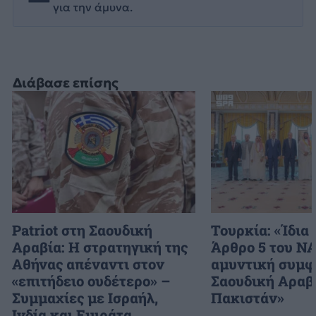
για την άμυνα.
Διάβασε επίσης
Patriot στη Σαουδική
Τουρκία: «Ίδια 
Αραβία: Η στρατηγική της
Άρθρο 5 του N
Αθήνας απέναντι στον
αμυντική συμφ
«επιτήδειο ουδέτερο» –
Σαουδική Αραβ
Συμμαχίες με Ισραήλ,
Πακιστάν»
Ινδία και Εμιράτα