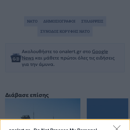
NATO
ΔΗΜΟΣΙΟΓΡΑΦΟΙ
ΣΥΛΛΗΨΕΙΣ
ΣΥΝΟΔΟΣ ΚΟΡΥΦΗΣ NATO
Ακολουθήστε το onalert.gr στο
Google
News
και μάθετε πρώτοι όλες τις ειδήσεις
για την άμυνα.
Διάβασε επίσης