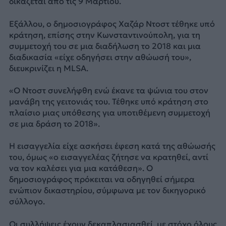
δικάζεται από τις 9 Μαρτίου.
Εξάλλου, ο δημοσιογράφος Χαζάρ Ντοστ τέθηκε υπό
κράτηση, επίσης στην Κωνσταντινούπολη, για τη
συμμετοχή του σε μια διαδήλωση το 2018 και μια
διαδικασία «είχε οδηγήσει στην αθώωσή του»,
διευκρινίζει η MLSA.
«Ο Ντοστ συνελήφθη ενώ έκανε τα ψώνια του στον
μανάβη της γειτονιάς του. Τέθηκε υπό κράτηση στο
πλαίσιο μιας υπόθεσης για υποτιθέμενη συμμετοχή
σε μια δράση το 2018».
Η εισαγγελία είχε ασκήσει έφεση κατά της αθώωσής
του, όμως «ο εισαγγελέας ζήτησε να κρατηθεί, αντί
να τον καλέσει για μια κατάθεση». Ο
δημοσιογράφος πρόκειται να οδηγηθεί σήμερα
ενώπιον δικαστηρίου, σύμφωνα με τον δικηγορικό
σύλλογο.
Οι συλλήψεις έχουν δεκαπλασιασθεί, με στόχο όλους