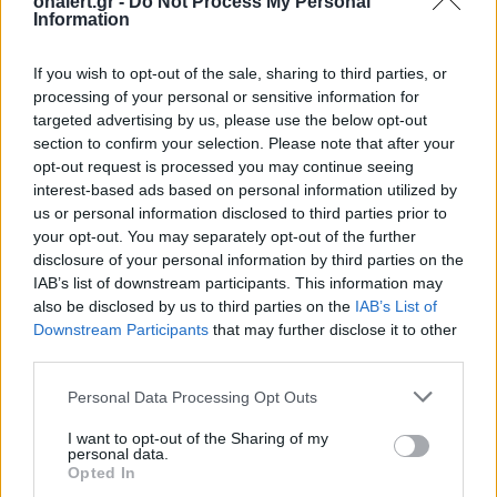
onalert.gr -
Do Not Process My Personal
Information
If you wish to opt-out of the sale, sharing to third parties, or
Patriot στη Σαουδική
Αιγαίο: Πέντε 
processing of your personal or sensitive information for
Αραβία: Κάθε μήνα
και επτά παραβ
targeted advertising by us, please use the below opt-out
section to confirm your selection. Please note that after your
επαναξιολογείται η
τρία τουρκικά 
opt-out request is processed you may continue seeing
ελληνική παρουσία –
επανδρωμένα 
interest-based ads based on personal information utilized by
Μήνυμα της Αθήνας στο
us or personal information disclosed to third parties prior to
Ριάντ
your opt-out. You may separately opt-out of the further
disclosure of your personal information by third parties on the
IAB’s list of downstream participants. This information may
also be disclosed by us to third parties on the
IAB’s List of
ΔΙΑΦΗΜΙΣΗ
Downstream Participants
that may further disclose it to other
third parties.
Personal Data Processing Opt Outs
I want to opt-out of the Sharing of my
personal data.
Opted In