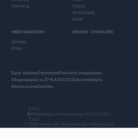
ΤΟΥΡΚΙΑ
ΡΩΣΙΑ
ΟΥΚΡΑΝΙΑ
ΚΙΝΑ
ΜΕΣΗ ΑΝΑΤΟΛΗ
ΜΙΣΘΟΙ - ΣΥΝΤΑΞΕΙΣ
ΙΣΡΑΗΛ
ΙΡΑΝ
Όροι Χρήσης
Ταυτότητα
Πολιτική Απορρήτου
Πληροφορίες α.27 Ν.5253/2025
Δεοντολογία
Επικοινωνία
Cookies
Αριθμός Πιστοποίησης Μ.Η.Τ.242057
© 2026 onalert.gr. Με επιφύλαξη κάθε νομίμου
δικαιώματος.