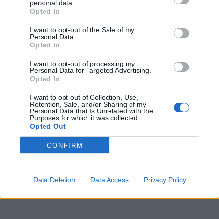
personal data.
Opted In
I want to opt-out of the Sale of my
Personal Data.
Opted In
I want to opt-out of processing my
Personal Data for Targeted Advertising.
Opted In
Patriot στη Σαουδική
H «Βαβέλ» των
Αραβία: Κάθε μήνα
μέσων της
I want to opt-out of Collection, Use,
Retention, Sale, and/or Sharing of my
επαναξιολογείται η
Πυροσβεστικής
Personal Data that Is Unrelated with the
Purposes for which it was collected.
ελληνική παρουσία –
δυστύχημα στη
Opted Out
Μήνυμα της Αθήνας στο
συντονισμός κα
Ριάντ
μοντέλο λειτου
CONFIRM
Data Deletion
Data Access
Privacy Policy
ΔΙΑΦΗΜΙΣΗ