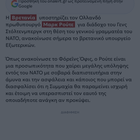
Προσθήκη του onalert.gr ως προτεινόμενη πηγή στην
Google
Η
Βρετανία
υποστηρίζει τον Ολλανδό
πρωθυπουργό
Μαρκ Ρούτε
για διάδοχο του Γενς
Στόλτενμπεργκ στη θέση του γενικού γραμματέα του
NATO, ανακοίνωσε σήμερα το βρετανικό υπουργείο
Εξωτερικών.
Όπως ανακοίνωσε το Φόρεϊνς Όφις, ο Ρούτε είναι
μια προσωπικότητα που χαίρει μεγάλης υπόληψης
εντός του NATO με σοβαρά διαπιστευτήρια στην
άμυνα και την ασφάλεια και κάποιος που μπορεί να
διασφαλίσει ότι η Συμμαχία θα παραμείνει ισχυρή
και έτοιμη να υπερασπιστεί τον εαυτό της
οποιαδήποτε ανάγκη αν προκύψει.
ΔΙΑΦΗΜΙΣΗ