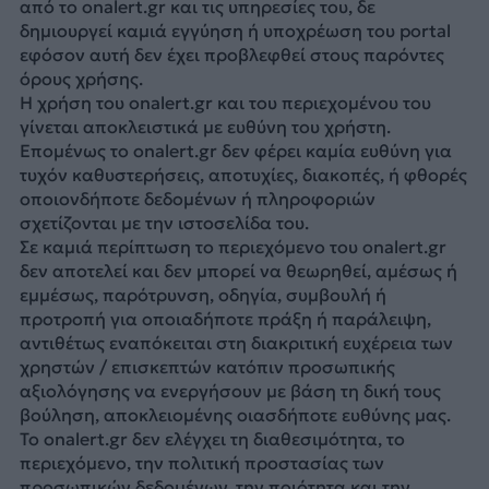
από το onalert.gr και τις υπηρεσίες του, δε
δημιουργεί καμιά εγγύηση ή υποχρέωση του portal
εφόσον αυτή δεν έχει προβλεφθεί στους παρόντες
όρους χρήσης.
Η χρήση του onalert.gr και του περιεχομένου του
γίνεται αποκλειστικά με ευθύνη του χρήστη.
Επομένως το onalert.gr δεν φέρει καμία ευθύνη για
τυχόν καθυστερήσεις, αποτυχίες, διακοπές, ή φθορές
οποιονδήποτε δεδομένων ή πληροφοριών
σχετίζονται με την ιστοσελίδα του.
Σε καμιά περίπτωση το περιεχόμενο του onalert.gr
δεν αποτελεί και δεν μπορεί να θεωρηθεί, αμέσως ή
εμμέσως, παρότρυνση, οδηγία, συμβουλή ή
προτροπή για οποιαδήποτε πράξη ή παράλειψη,
αντιθέτως εναπόκειται στη διακριτική ευχέρεια των
χρηστών / επισκεπτών κατόπιν προσωπικής
αξιολόγησης να ενεργήσουν με βάση τη δική τους
βούληση, αποκλειομένης οιασδήποτε ευθύνης μας.
Το onalert.gr δεν ελέγχει τη διαθεσιμότητα, το
περιεχόμενο, την πολιτική προστασίας των
προσωπικών δεδομένων, την ποιότητα και την