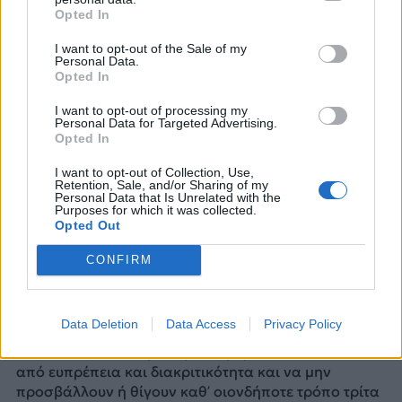
Opted In
διέπει τις τηλεπικοινωνίες, αφετέρου δε να απέχει
από κάθε παράνομη και καταχρηστική χρήση του
I want to opt-out of the Sale of my
περιεχομένου και των υπηρεσιών του Δικτυακού μας
Personal Data.
τόπου. Επίσης, οφείλει να συμπεριφέρεται κόσμια
Opted In
και διακριτικά κατά την διάρκεια επίσκεψής του και
I want to opt-out of processing my
χρήσης του Δικτυακού μας τόπου, ενώ απαγορεύεται
Personal Data for Targeted Advertising.
ρητά η υιοθέτηση πρακτικών αθέμιτου
Opted In
ανταγωνισμού ή άλλων που αντίκεινται στον Κώδικα
I want to opt-out of Collection, Use,
Συμπεριφοράς Χρηστών INTERNET. Οιαδήποτε ζημία
Retention, Sale, and/or Sharing of my
προκληθεί στο Δικτυακό μας τόπο ή στο Διαδίκτυο
Personal Data that Is Unrelated with the
Purposes for which it was collected.
γενικότερα απορρέουσα από την κακή ή αθέμιτη
Opted Out
χρήση των σχετικών υπηρεσιών από τον χρήστη /
επισκέπτη ανάγεται στη σφαίρα της αποκλειστικής
CONFIRM
του ευθύνης.
Στο site μας είναι δυνατή η διενέργεια συνομιλιών
στο ευρύτερο Διαδίκτυο με βάση τους όρους που
Data Deletion
Data Access
Privacy Policy
υπαγορεύει ο Κώδικας Συμπεριφοράς Χρηστών
INTERNET. Οι συνομιλίες αυτές πρέπει να διέπονται
από ευπρέπεια και διακριτικότητα και να μην
προσβάλλουν ή θίγουν καθ’ οιονδήποτε τρόπο τρίτα