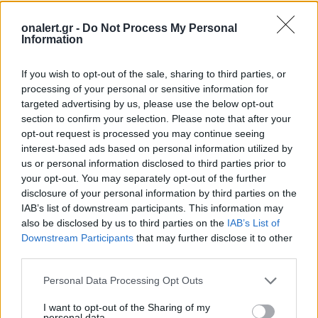
σχετικά δικαιώματα πνευματικής και βιομηχανικής
ιδιοκτησίας. Τα λοιπά προϊόντα ή υπηρεσίες που
onalert.gr -
Do Not Process My Personal
αναφέρονται στις ηλεκτρονικές σελίδες του
Information
παρόντος portal και φέρουν τα σήματα των
αντίστοιχων οργανισμών, εταιρειών, συνεργατών
If you wish to opt-out of the sale, sharing to third parties, or
φορέων, ενώσεων ή εκδόσεων, αποτελούν δική τους
processing of your personal or sensitive information for
πνευματική και βιομηχανική ιδιοκτησία και συνεπώς
targeted advertising by us, please use the below opt-out
οι φορείς αυτοί φέρουν τη σχετική ευθύνη. Ο
section to confirm your selection. Please note that after your
χρήστης κατανοεί και αποδέχεται ότι δεν του
opt-out request is processed you may continue seeing
παρέχεται το δικαίωμα να αναπαράγει, αντιγράφει,
interest-based ads based on personal information utilized by
πωλεί, μεταπωλεί ή/και εκμεταλλεύεται εμπορικά με
us or personal information disclosed to third parties prior to
οποιονδήποτε τρόπο σύνολο ή μέρος του
your opt-out. You may separately opt-out of the further
περιεχομένου του onalert.gr.
disclosure of your personal information by third parties on the
Έργα πνευματικής ιδιοκτησίας τρίτων που τυχόν
IAB’s list of downstream participants. This information may
συγκαταλέγονται στο www. onalert.gr έχουν τεθεί
also be disclosed by us to third parties on the
IAB’s List of
για λόγους ενημέρωσης. Εφόσον ζητηθεί από τους
Downstream Participants
that may further disclose it to other
δικαιούχους θα αφαιρεθούν άμεσα.
third parties.
Ο επισκέπτης / χρήστης του Δικτυακού μας τόπου
Personal Data Processing Opt Outs
οφείλει αφενός μεν να συμμορφώνεται με τους
κανόνες και τις διατάξεις του Ελληνικού, Ευρωπαϊκού
I want to opt-out of the Sharing of my
και Διεθνούς Δικαίου και τη σχετική νομοθεσία που
personal data.