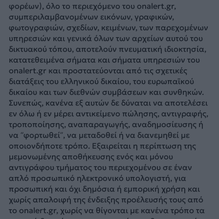
φορέων), όλο το περιεχόμενο του onalert.gr,
συμπεριλαμβανομένων εικόνων, γραφικών,
φωτογραφιών, σχεδίων, κειμένων, των παρεχομένων
υπηρεσιών και γενικά όλων των αρχείων αυτού του
δικτυακού τόπου, αποτελούν πνευματική ιδιοκτησία,
κατατεθειμένα σήματα και σήματα υπηρεσιών του
onalert.gr και προστατεύονται από τις σχετικές
διατάξεις του ελληνικού δικαίου, του ευρωπαϊκού
δικαίου και των διεθνών συμβάσεων και συνθηκών.
Συνεπώς, κανένα εξ αυτών δε δύναται να αποτελέσει
εν όλω ή εν μέρει αντικείμενο πώλησης, αντιγραφής,
τροποποίησης, αναπαραγωγής, αναδημοσίευσης ή
να “φορτωθεί”, να μεταδοθεί ή να διανεμηθεί με
οποιονδήποτε τρόπο. Εξαιρείται η περίπτωση της
μεμονωμένης αποθήκευσης ενός και μόνου
αντιγράφου τμήματος του περιεχομένου σε έναν
απλό προσωπικό ηλεκτρονικό υπολογιστή, για
προσωπική και όχι δημόσια ή εμπορική χρήση και
χωρίς απαλοιφή της ένδειξης προέλευσής τους από
το onalert.gr, χωρίς να θίγονται με κανένα τρόπο τα