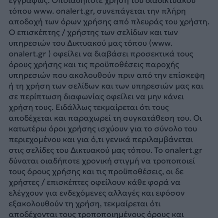
τόπου www. onalert.gr, συνεπάγεται την πλήρη
αποδοχή των όρων χρήσης από πλευράς του χρήστη.
Ο επισκέπτης / χρήστης των σελίδων και των
υπηρεσιών του Δικτυακού μας τόπου (www.
onalert.gr ) οφείλει να διαβάσει προσεκτικά τους
όρους χρήσης και τις προϋποθέσεις παροχής
υπηρεσιών που ακολουθούν πριν από την επίσκεψη
ή τη χρήση των σελίδων και των υπηρεσιών μας και
σε περίπτωση διαφωνίας οφείλει να μην κάνει
χρήση τους. Ειδάλλως τεκμαίρεται ότι τους
αποδέχεται και παραχωρεί τη συγκατάθεση του. Οι
κατωτέρω όροι χρήσης ισχύουν για το σύνολο του
περιεχομένου και για ό,τι γενικά περιλαμβάνεται
στις σελίδες του Δικτυακού μας τόπου. Το onalert.gr
δύναται οιαδήποτε χρονική στιγμή να τροποποιεί
τους όρους χρήσης και τις προϋποθέσεις, οι δε
χρήστες / επισκέπτες οφείλουν κάθε φορά να
ελέγχουν για ενδεχόμενες αλλαγές και εφόσον
εξακολουθούν τη χρήση, τεκμαίρεται ότι
αποδέχονται τους τροποποιημένους όρους και