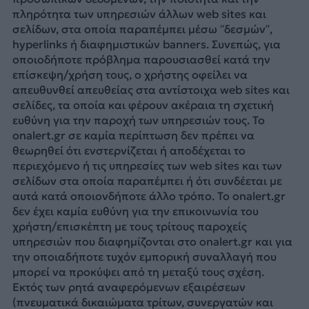
πληρότητα των υπηρεσιών άλλων web sites και
σελίδων, στα οποία παραπέμπει μέσω “δεσμών”,
hyperlinks ή διαφημιστικών banners. Συνεπώς, για
οποιοδήποτε πρόβλημα παρουσιασθεί κατά την
επίσκεψη/χρήση τους, ο χρήστης οφείλει να
απευθυνθεί απευθείας στα αντίστοιχα web sites και
σελίδες, τα οποία και φέρουν ακέραια τη σχετική
ευθύνη για την παροχή των υπηρεσιών τους. Το
onalert.gr σε καμία περίπτωση δεν πρέπει να
θεωρηθεί ότι ενστερνίζεται ή αποδέχεται το
περιεχόμενο ή τις υπηρεσίες των web sites και των
σελίδων στα οποία παραπέμπει ή ότι συνδέεται με
αυτά κατά οποιονδήποτε άλλο τρόπο. Το onalert.gr
δεν έχει καμία ευθύνη για την επικοινωνία του
χρήστη/επισκέπτη με τους τρίτους παροχείς
υπηρεσιών που διαφημίζονται στο onalert.gr και για
την οποιαδήποτε τυχόν εμπορική συναλλαγή που
μπορεί να προκύψει από τη μεταξύ τους σχέση.
Εκτός των ρητά αναφερόμενων εξαιρέσεων
(πνευματικά δικαιώματα τρίτων, συνεργατών και