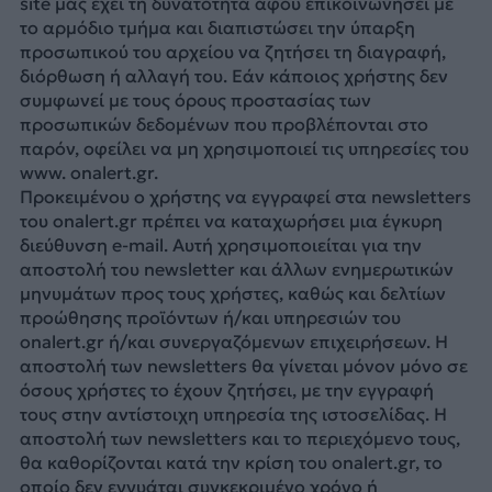
site μας έχει τη δυνατότητα αφού επικοινωνήσει με
το αρμόδιο τμήμα και διαπιστώσει την ύπαρξη
προσωπικού του αρχείου να ζητήσει τη διαγραφή,
διόρθωση ή αλλαγή του. Εάν κάποιος χρήστης δεν
συμφωνεί με τους όρους προστασίας των
προσωπικών δεδομένων που προβλέπονται στο
παρόν, οφείλει να μη χρησιμοποιεί τις υπηρεσίες του
www. onalert.gr.
Προκειμένου ο χρήστης να εγγραφεί στα newsletters
του onalert.gr πρέπει να καταχωρήσει μια έγκυρη
διεύθυνση e-mail. Αυτή χρησιμοποιείται για την
αποστολή του newsletter και άλλων ενημερωτικών
μηνυμάτων προς τους χρήστες, καθώς και δελτίων
προώθησης προϊόντων ή/και υπηρεσιών του
onalert.gr ή/και συνεργαζόμενων επιχειρήσεων. Η
αποστολή των newsletters θα γίνεται μόνον μόνο σε
όσους χρήστες το έχουν ζητήσει, με την εγγραφή
τους στην αντίστοιχη υπηρεσία της ιστοσελίδας. Η
αποστολή των newsletters και το περιεχόμενο τους,
θα καθορίζονται κατά την κρίση του onalert.gr, το
οποίο δεν εγγυάται συγκεκριμένο χρόνο ή