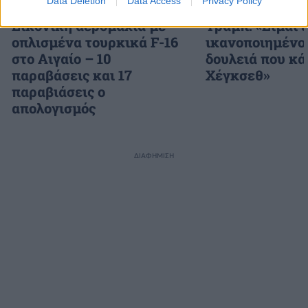
Data Deletion
Data Access
Privacy Policy
Εικονική αερομαχία με
Τραμπ: «Είμαι 
οπλισμένα τουρκικά F-16
ικανοποιημένος
στο Αιγαίο – 10
δουλειά που κά
παραβάσεις και 17
Χέγκσεθ»
παραβιάσεις ο
απολογισμός
ΔΙΑΦΗΜΙΣΗ