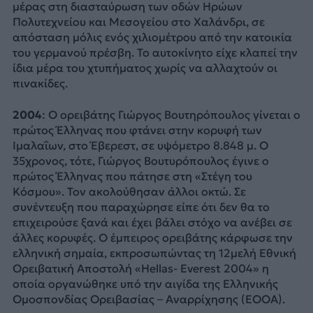
μέρας στη διασταύρωση των οδών Ηρώων
Πολυτεχνείου και Μεσογείου στο Χαλάνδρι, σε
απόσταση μόλις ενός χιλιομέτρου από την κατοικία
του γερμανού πρέσβη. Το αυτοκίνητο είχε κλαπεί την
ίδια μέρα του χτυπήματος χωρίς να αλλαχτούν οι
πινακίδες.
2004
: Ο ορειβάτης Γιώργος Βουτηρόπουλος γίνεται ο
πρώτος Έλληνας που φτάνει στην κορυφή των
Ιμαλαΐων, στο Έβερεστ, σε υψόμετρο 8.848 μ. Ο
35χρονος, τότε, Γιώργος Βουτυρόπουλος έγινε ο
πρώτος Έλληνας που πάτησε στη «Στέγη του
Κόσμου». Τον ακολούθησαν άλλοι οκτώ. Σε
συνέντευξη που παραχώρησε είπε ότι δεν θα το
επιχειρούσε ξανά και έχει βάλει στόχο να ανέβει σε
άλλες κορυφές. Ο έμπειρος ορειβάτης κάρφωσε την
ελληνική σημαία, εκπροσωπώντας τη 12μελή Εθνική
Ορειβατική Αποστολή «Ηellas- Εverest 2004» η
οποία οργανώθηκε υπό την αιγίδα της Ελληνικής
Ομοσπονδίας Ορειβασίας – Αναρρίχησης (ΕΟΟΑ).