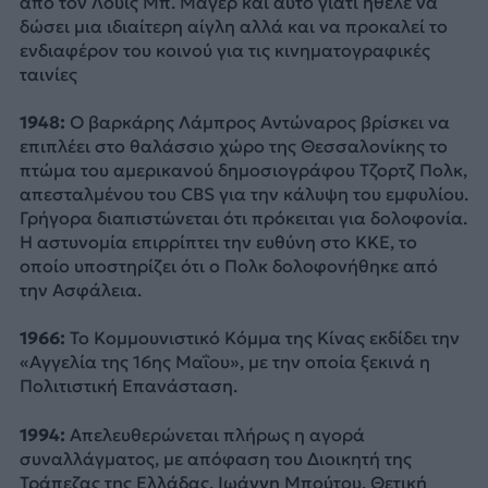
από τον Λουις Μπ. Μάγερ και αυτό γιατί ηθελε να
δώσει μια ιδιαίτερη αίγλη αλλά και να προκαλεί το
ενδιαφέρον του κοινού για τις κινηματογραφικές
ταινίες
1948:
Ο βαρκάρης Λάμπρος Αντώναρος βρίσκει να
επιπλέει στο θαλάσσιο χώρο της Θεσσαλονίκης το
πτώμα του αμερικανού δημοσιογράφου Τζορτζ Πολκ,
απεσταλμένου του CBS για την κάλυψη του εμφυλίου.
Γρήγορα διαπιστώνεται ότι πρόκειται για δολοφονία.
Η αστυνομία επιρρίπτει την ευθύνη στο ΚΚΕ, το
οποίο υποστηρίζει ότι ο Πολκ δολοφονήθηκε από
την Ασφάλεια.
1966:
Το Κομμουνιστικό Κόμμα της Κίνας εκδίδει την
«Αγγελία της 16ης Μαΐου», με την οποία ξεκινά η
Πολιτιστική Επανάσταση.
1994:
Απελευθερώνεται πλήρως η αγορά
συναλλάγματος, με απόφαση του Διοικητή της
Τράπεζας της Ελλάδας, Ιωάννη Μπούτου. Θετική