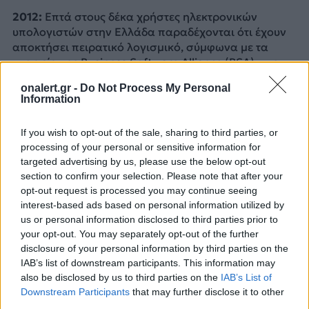
2012:
Επτά στους δέκα χρήστες ηλεκτρονικών
υπολογιστών στην Ελλάδα παραδέχονται ότι έχουν
αποκτήσει πειρατικό λογισμικό, σύμφωνα με τα
στοιχεία της Business Software Alliance (BSA), στο
πλαίσιο της Διεθνούς Έρευνας της ΒSA για την
onalert.gr -
Do Not Process My Personal
Πειρατεία Λογισμικού 2011.
Information
ΔΙΑΦΗΜΙΣΗ
If you wish to opt-out of the sale, sharing to third parties, or
processing of your personal or sensitive information for
targeted advertising by us, please use the below opt-out
section to confirm your selection. Please note that after your
opt-out request is processed you may continue seeing
interest-based ads based on personal information utilized by
us or personal information disclosed to third parties prior to
your opt-out. You may separately opt-out of the further
disclosure of your personal information by third parties on the
IAB’s list of downstream participants. This information may
also be disclosed by us to third parties on the
IAB’s List of
Downstream Participants
that may further disclose it to other
third parties.