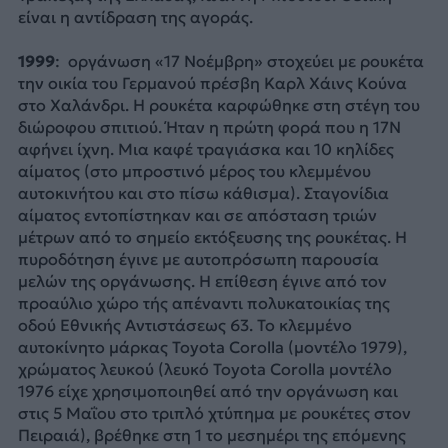
είναι η αντίδραση της αγοράς.
1999
: οργάνωση «17 Νοέμβρη» στοχεύει με ρουκέτα
την οικία του Γερμανού πρέσβη Καρλ Χάινς Κούνα
στο Χαλάνδρι. Η ρουκέτα καρφώθηκε στη στέγη του
διώροφου σπιτιού. Ήταν η πρώτη φορά που η 17Ν
αφήνει ίχνη. Μια καφέ τραγιάσκα και 10 κηλίδες
αίματος (στο μπροστινό μέρος του κλεμμένου
αυτοκινήτου και στο πίσω κάθισμα). Σταγονίδια
αίματος εντοπίστηκαν και σε απόσταση τριών
μέτρων από το σημείο εκτόξευσης της ρουκέτας. Η
πυροδότηση έγινε με αυτοπρόσωπη παρουσία
μελών της οργάνωσης. Η επίθεση έγινε από τον
προαύλιο χώρο τής απέναντι πολυκατοικίας της
οδού Εθνικής Αντιστάσεως 63. Το κλεμμένο
αυτοκίνητο μάρκας Toyota Corolla (μοντέλο 1979),
χρώματος λευκού (λευκό Toyota Corolla μοντέλο
1976 είχε χρησιμοποιηθεί από την οργάνωση και
στις 5 Μαΐου στο τριπλό χτύπημα με ρουκέτες στον
Πειραιά), βρέθηκε στη 1 το μεσημέρι της επόμενης