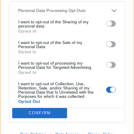
Personal Data Processing Opt Outs
ΣΑΝ ΣΗΜΕΡΑ
I want to opt-out of the Sharing of my
personal data.
Opted In
Ακολουθήστε το onalert.gr στο
Google
I want to opt-out of the Sale of my
News
και μάθετε πρώτοι όλες τις ειδήσεις
Personal Data.
για την άμυνα.
Opted In
I want to opt-out of processing my
Personal Data for Targeted Advertising.
Opted In
Διάβασε επίσης
I want to opt-out of Collection, Use,
Retention, Sale, and/or Sharing of my
Personal Data that Is Unrelated with the
Purposes for which it was collected.
Opted Out
CONFIRM