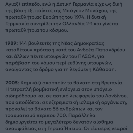
Αγιαξ) επίπεδο, ενώ η Δυτική Γερμανία είχε ως δική
της βάση έξι παίκτες της Μπάγερν Μονάχου, της
πρωταθλήτριας Ευρώπης του 1974. Η δυτική
Γερμνανία συντρίβει την Ολλανδία 2-1 και γίνεται
πρωταθλήτρια του κόσμου.
1989:
144 βουλευτές της Νέας Δημοκρατίας
καταθέτουν πρόταση κατά του Ανδρέα Παπανδρέου
και άλλων πέντε υπουργών του ΠΑΣΟΚ, για
παράβαση του νόμου περί ευθύνης υπουργών,
ανοίγοντας το δρόμο για τη λεγόμενη Κάθαρση.
2005
: Καμικάζι σκορπούν το θάνατο στη Βρετανία.
Η τετραπλή βομβιστική ενέργεια στον υπόγειο
σιδηρόδρομο και σε αστικό λεωφορείο του Λονδίνου,
που αποδίδεται σε εξτρεμιστική ισλαμική οργάνωση,
προκαλεί το θάνατο 56 ανθρώπων και τον
τραυματισμό περίπου 700. Παράλληλα
δημιουργείται το μεγαλύτερο δυνατόν αίσθημα
ανασφάλειας στη Γηραιά Ήπειρο. Οι τέσσερις νεαροί