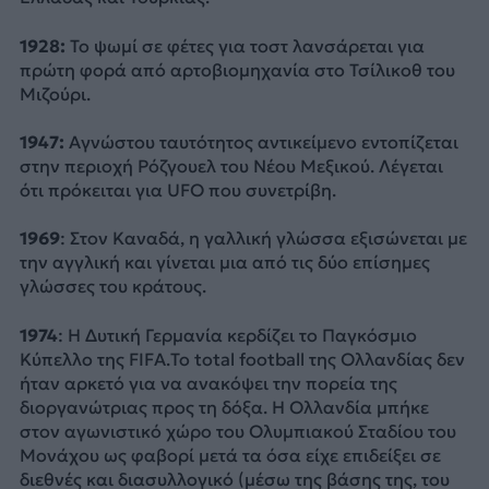
1928:
Το ψωμί σε φέτες για τοστ λανσάρεται για
πρώτη φορά από αρτοβιομηχανία στο Τσίλικοθ του
Μιζούρι.
1947:
Αγνώστου ταυτότητος αντικείμενο εντοπίζεται
στην περιοχή Ρόζγουελ του Νέου Μεξικού. Λέγεται
ότι πρόκειται για UFO που συνετρίβη.
1969
: Στον Καναδά, η γαλλική γλώσσα εξισώνεται με
την αγγλική και γίνεται μια από τις δύο επίσημες
γλώσσες του κράτους.
1974
: H Δυτική Γερμανία κερδίζει το Παγκόσμιο
Κύπελλο της FIFA.Το total football της Ολλανδίας δεν
ήταν αρκετό για να ανακόψει την πορεία της
διοργανώτριας προς τη δόξα. Η Ολλανδία μπήκε
στον αγωνιστικό χώρο του Ολυμπιακού Σταδίου του
Μονάχου ως φαβορί μετά τα όσα είχε επιδείξει σε
διεθνές και διασυλλογικό (μέσω της βάσης της, του