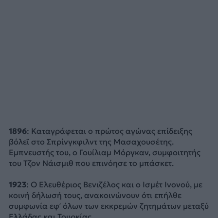
1896
: Καταγράφεται ο πρώτος αγώνας επίδειξης
βόλεϊ στο Σπρίνγκφιλντ της Μασαχουσέτης.
Εμπνευστής του, ο Γουίλιαμ Μόργκαν, συμφοιτητής
του Τζον Νάισμιθ που επινόησε το μπάσκετ.
1923
: Ο Ελευθέριος Βενιζέλος και ο Ισμέτ Ινονού, με
κοινή δήλωσή τους, ανακοινώνουν ότι επήλθε
συμφωνία εφ’ όλων των εκκρεμών ζητημάτων μεταξύ
Ελλάδας και Τουρκίας.