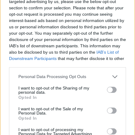
targeted advertising by us, please use the below opt-out
section to confirm your selection. Please note that after your
opt-out request is processed you may continue seeing
interest-based ads based on personal information utilized by
ΝΑΥΜΑΧΙΑ ΤΣΕΣΜΕ
ΣΑΝ ΣΗΜΕΡΑ
us or personal information disclosed to third parties prior to
your opt-out. You may separately opt-out of the further
disclosure of your personal information by third parties on the
Ακολουθήστε το onalert.gr στο
Google
IAB’s list of downstream participants. This information may
News
και μάθετε πρώτοι όλες τις ειδήσεις
also be disclosed by us to third parties on the
IAB’s List of
για την άμυνα.
Downstream Participants
that may further disclose it to other
third parties.
Personal Data Processing Opt Outs
I want to opt-out of the Sharing of my
Διάβασε επίσης
personal data.
Opted In
I want to opt-out of the Sale of my
Personal Data.
Opted In
I want to opt-out of processing my
Personal Data for Targeted Advertising.