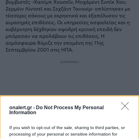
βομβιστές –Χασίμπ Χουσεΐν, Μοχάμεντ Σιντίκ Χαν,
Ζερμέιν Λίντσεϊ και Σεχζάντ Τανουίρ- οπλίστηκαν με
τέσσερις σάκους με εκρηκτικά και εξαπέλυσαν τις
αιματηρές επιθέσεις. Οι υπηρεσίες ασφαλείας και η
κυβέρνηση δέχθηκαν σφοδρή κριτική επειδή δεν
μπόρεσαν να προλάβουν τις επιθέσεις. Η
ατμόσφαιρα θύμιζε την επομένη της 11ης
Σεπτεμβρίου 2001 στις ΗΠΑ.
ΔΙΑΦΗΜΙΣΗ
onalert.gr -
Do Not Process My Personal
Information
If you wish to opt-out of the sale, sharing to third parties, or
processing of your personal or sensitive information for