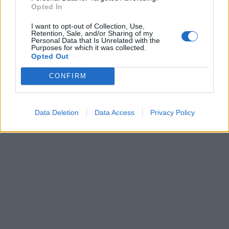
Opted In
I want to opt-out of Collection, Use,
Patriot στη Σαουδική
Τουρκία: «Ίδια 
Retention, Sale, and/or Sharing of my
Personal Data that Is Unrelated with the
Αραβία: Η στρατηγική της
Άρθρο 5 του N
Purposes for which it was collected.
Αθήνας απέναντι στον
αμυντική συμφ
Opted Out
«επιτήδειο ουδέτερο» –
Σαουδική Αραβ
CONFIRM
Συμμαχίες με Ισραήλ,
Πακιστάν»
Ινδία και Εμιράτα
Data Deletion
Data Access
Privacy Policy
ΔΙΑΦΗΜΙΣΗ