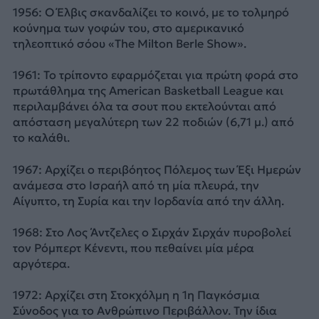
1956: Ο Έλβις σκανδαλίζει το κοινό, με το τολμηρό
κούνημα των γοφών του, στο αμερικανικό
τηλεοπτικό σόου «The Milton Berle Show».
1961: Το τρίποντο εφαρμόζεται για πρώτη φορά στο
πρωτάθλημα της American Basketball League και
περιλαμβάνει όλα τα σουτ που εκτελούνται από
απόσταση μεγαλύτερη των 22 ποδιών (6,71 μ.) από
το καλάθι.
1967: Αρχίζει ο περιβόητος Πόλεμος των Έξι Ημερών
ανάμεσα στο Ισραήλ από τη μία πλευρά, την
Αίγυπτο, τη Συρία και την Ιορδανία από την άλλη.
1968: Στο Λος Άντζελες ο Σιρχάν Σιρχάν πυροβολεί
τον Ρόμπερτ Κένεντι, που πεθαίνει μία μέρα
αργότερα.
1972: Αρχίζει στη Στοκχόλμη η 1η Παγκόσμια
Σύνοδος για το Ανθρώπινο Περιβάλλον. Την ίδια