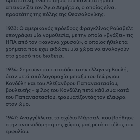
Αριστοτέλη, ενώ το σήμα του πανεπιστημίου
απεικονίζει τον Άγιο Δημήτριο, ο οποίος είναι
προστάτης της πόλης της Θεσσαλονίκης.
1933: Ο αμερικανός πρόεδρος Φραγκλίνος Ρούσβελτ
υπογράφει μία νομοθεσία, με την οποία «βγάζει» τις
ΗΠΑ από τον «κανόνα χρυσού», ο οποίος ήθελε τα
χρήματα που έχει εκδώσει μία χώρα να αναλογούν
στο χρυσό που διαθέτει.
1934: Σημειώνεται επεισόδιο στην ελληνική Βουλή,
όταν μετά από λογομαχία μεταξύ του Γεώργιου
Κονδύλη και του Αλέξανδρου Παπαναστασίου,
βουλευτής – φίλος του Κονδύλη πετά κάθισμα κατά
του Παπαναστασίου, τραυματίζοντάς τον ελαφρά
στον ώμο.
1947: Αναγγέλλεται το σχέδιο Μάρσαλ, που βοήθησε
στην ανοικοδόμηση της χώρας μας μετά το τέλος του
εμφυλίου.