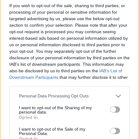
Ελλάδος. Μετά από 32 ολόκληρα χρόνια η ΑΕΚ του
If you wish to opt-out of the sale, sharing to third parties, or
Δήμου Ντικούδη και του Νίκου Χατζή στις 5 Ιουνίου
processing of your personal or sensitive information for
2002 έγραφε και πάλι ιστορία, καθώς κατάφερνε
targeted advertising by us, please use the below opt-out
κάτι συγκλονιστικό σε εκείνη τη σειρά των τελικών
section to confirm your selection. Please note that after your
με τον Ολυμπιακό. Ενώ είχε ξεκινήσει με
opt-out request is processed you may continue seeing
πλεονέκτημα έδρας το έχασε από τους
interest-based ads based on personal information utilized by
ερυθρόλευκους, ηττήθηκε και στο ΣΕΦ και βρέθηκε
us or personal information disclosed to third parties prior to
με την πλάτη στον τοίχο να χάνει με 0-2 στη σειρά!
your opt-out. You may separately opt-out of the further
disclosure of your personal information by third parties on the
IAB’s list of downstream participants. This information may
2002: Κυκλοφορεί η πρώτη έκδοση του
also be disclosed by us to third parties on the
IAB’s List of
προγράμματος για περιήγηση στο διαδίκτυο, Mozilla
Downstream Participants
that may further disclose it to other
1.0.
third parties.
2003: Ξεκινάει το 50ο Ράλλυ Ακρόπολις, ο
Personal Data Processing Opt Outs
σκληρότερος αγώνας του Παγκόσμιου
Πρωταθλήματος σε ευρωπαϊκό έδαφος. Στο ράλι
I want to opt-out of the Sharing of my
personal data.
είχαν δηλώσει συμμετοχή 90 αυτοκίνητα, αλλά
Opted In
τελικά ξεκίνησαν 82. Θριαμβευτής στο «Χρυσό» 50ο
Ράλλυ Ακρόπολις είναι ο Μάρκο Μάρτιν με Ford
I want to opt-out of the Sale of my
Focus, ο οποίος πανηγυρίζει την πρώτη νίκη της
Personal Data.
Opted In