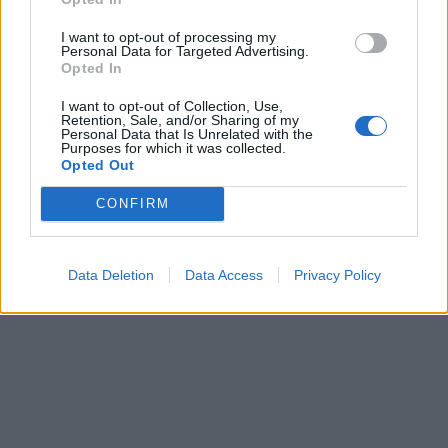
καριέρας του σε αγώνα του παγκοσμίου
πρωταθλήματος. Τη δεύτερη θέση καταλαμβάνει ο
I want to opt-out of processing my
Ισπανός Κάρλος Σάινθ με Citroen Xsara και την τρίτη
Personal Data for Targeted Advertising.
Opted In
ο Νορβηγός Πέτερ Σόλμπεργκ με Subaru Impreza.
Από τους Έλληνες, 14ος είναι ο Γιάννης
I want to opt-out of Collection, Use,
Παπαδημητρίου με Ford.
Retention, Sale, and/or Sharing of my
Personal Data that Is Unrelated with the
Purposes for which it was collected.
2013: Σκοτώνεται από ανατροπή άρματος
Opted Out
μεταφοράς προσωπικού ο πεζοναύτης Στάθης
Κρόκου.
CONFIRM
2014: Δυνάμεις τζιχαντιστών που προσκείνονται στο
ΙΚΙΛ καταλαμβάνουν την πόλη Σαμάρα του Ιράκ.
Data Deletion
Data Access
Privacy Policy
ΔΙΑΦΗΜΙΣΗ