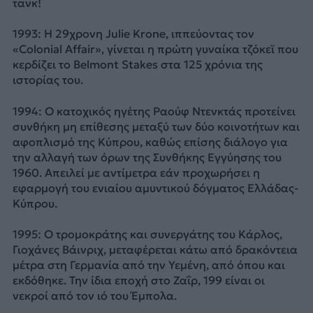
τανκ!
1993: Η 29χρονη Julie Krone, ιππεύοντας τον
«Colonial Affair», γίνεται η πρώτη γυναίκα τζόκεϊ που
κερδίζει το Belmont Stakes στα 125 χρόνια της
ιστορίας του.
1994: Ο κατοχικός ηγέτης Ραούφ Ντενκτάς προτείνει
συνθήκη μη επίθεσης μεταξύ των δύο κοινοτήτων και
αφοπλισμό της Κύπρου, καθώς επίσης διάλογο για
την αλλαγή των όρων της Συνθήκης Εγγύησης του
1960. Απειλεί με αντίμετρα εάν προχωρήσει η
εφαρμογή του ενιαίου αμυντικού δόγματος Ελλάδας-
Κύπρου.
1995: Ο τρομοκράτης και συνεργάτης του Κάρλος,
Γιοχάνες Βάινριχ, μεταφέρεται κάτω από δρακόντεια
μέτρα στη Γερμανία από την Υεμένη, από όπου και
εκδόθηκε. Την ίδια εποχή στο Ζαΐρ, 199 είναι οι
νεκροί από τον ιό του Έμπολα.