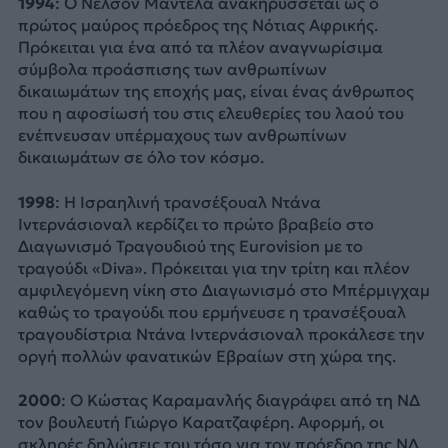
1994
: Ο Νέλσον Μαντέλα ανακηρύσσεται ως ο
πρώτος μαύρος πρόεδρος της Νότιας Αφρικής.
Πρόκειται για ένα από τα πλέον αναγνωρίσιμα
σύμβολα προάσπισης των ανθρωπίνων
δικαιωμάτων της εποχής μας, είναι ένας άνθρωπος
που η αφοσίωσή του στις ελευθερίες του λαού του
ενέπνευσαν υπέρμαχους των ανθρωπίνων
δικαιωμάτων σε όλο τον κόσμο.
1998
: Η Ισραηλινή τρανσέξουαλ Ντάνα
Ιντερνάσιοναλ κερδίζει το πρώτο βραβείο στο
Διαγωνισμό Τραγουδιού της Eurovision με το
τραγούδι «Diva». Πρόκειται για την τρίτη και πλέον
αμφιλεγόμενη νίκη στο Διαγωνισμό στο Μπέρμιγχαμ
καθώς το τραγούδι που ερμήνευσε η τρανσέξουαλ
τραγουδίστρια Ντάνα Ιντερνάσιοναλ προκάλεσε την
οργή πολλών φανατικών Εβραίων στη χώρα της.
2000
: Ο Κώστας Καραμανλής διαγράφει από τη ΝΔ
τον βουλευτή Γιώργο Καρατζαφέρη. Αφορμή, οι
σκληρές δηλώσεις του τόσο για τον πρόεδρο της ΝΔ,