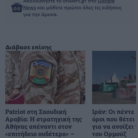
Ακολουθήστε το onalert.gr στο
Google
News
και μάθετε πρώτοι όλες τις ειδήσεις
για την άμυνα.
Διάβασε επίσης
Patriot στη Σαουδική
Ιράν: Οι πέντε
Αραβία: Η στρατηγική της
όροι που θέτει
Αθήνας απέναντι στον
για να ανοίξει 
«επιτήδειο ουδέτερο» –
του Ορμούζ