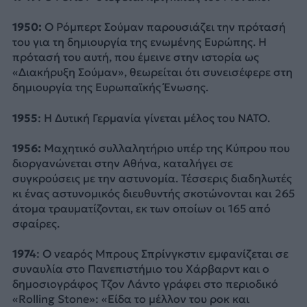
1950:
Ο Ρόμπερτ Σούμαν παρουσιάζει την πρότασή
του για τη δημιουργία της ενωμένης Ευρώπης. Η
πρότασή του αυτή, που έμεινε στην ιστορία ως
«Διακήρυξη Σούμαν», θεωρείται ότι συνεισέφερε στη
δημιουργία της Ευρωπαϊκής Ένωσης.
1955
: Η Δυτική Γερμανία γίνεται μέλος του ΝΑΤΟ.
1956:
Μαχητικό συλλαλητήριο υπέρ της Κύπρου που
διοργανώνεται στην Αθήνα, καταλήγει σε
συγκρούσεις με την αστυνομία. Τέσσερις διαδηλωτές
κι ένας αστυνομικός διευθυντής σκοτώνονται και 265
άτομα τραυματίζονται, εκ των οποίων οι 165 από
σφαίρες.
1974
: Ο νεαρός Μπρους Σπρίνγκστιν εμφανίζεται σε
συναυλία στο Πανεπιστήμιο του Χάρβαρντ και ο
δημοσιογράφος Τζον Λάντο γράφει στο περιοδικό
«Rolling Stone»: «Είδα το μέλλον του ροκ και