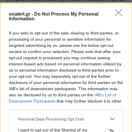
όσο και για τον εκπρόσωπο Τύπου του κόμματος Άρη
Σπηλιωτόπουλο.
onalert.gr -
Do Not Process My Personal
Information
2002
: Στο Κασπίσκ της Ρωσίας μια βόμβα που
πυροδοτήθηκε με τηλεχειριστήριο σκοτώνει 43
If you wish to opt-out of the sale, sharing to third parties, or
άτομα και τραυματίζει 130 κατά τη διάρκεια
processing of your personal or sensitive information for
παρέλασης.
targeted advertising by us, please use the below opt-out
section to confirm your selection. Please note that after your
2009
: «Έφυγε» ο Ευγένιος Σπαθάρης, ο άνθρωπος
opt-out request is processed you may continue seeing
που δίδαξε στους Έλληνες την παράδοση του
interest-based ads based on personal information utilized by
Καραγκιόζη. Στις 6 Μαΐου του 2009 και ενώ
us or personal information disclosed to third parties prior to
βρισκόταν στο Ινστιτούτο Γκαίτε Αθηνών για να
your opt-out. You may separately opt-out of the further
disclosure of your personal information by third parties on the
παραστεί σε εκδήλωση προς τιμήν του, έχασε την
IAB’s list of downstream participants. This information may
ισορροπία του και έπεσε από σκάλες, με
also be disclosed by us to third parties on the
IAB’s List of
αποτέλεσμα να υποστεί πολλά κατάγματα και να
Downstream Participants
that may further disclose it to other
δημιουργηθεί σοβαρό αιμάτωμα στον εγκέφαλο, με
third parties.
την κατάστασή του να χαρακτηριστεί ως κρίσιμη.
Τελικά, στις 9 Μαΐου, ύστερα από τρεις ημέρες
Personal Data Processing Opt Outs
νοσηλείας απεβίωσε, σε ηλικία 85 ετών. Η κηδεία
έγινε στις 13 Μαΐου του 2009, στο Μαρούσι, με
I want to opt-out of the Sharing of my