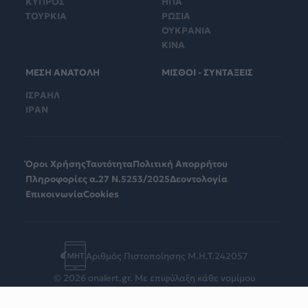
ΚΥΠΡΟΣ
ΗΠΑ
ΤΟΥΡΚΙΑ
ΡΩΣΙΑ
ΟΥΚΡΑΝΙΑ
ΚΙΝΑ
ΜΕΣΗ ΑΝΑΤΟΛΗ
ΜΙΣΘΟΙ - ΣΥΝΤΑΞΕΙΣ
ΙΣΡΑΗΛ
ΙΡΑΝ
Όροι Χρήσης
Ταυτότητα
Πολιτική Απορρήτου
Πληροφορίες α.27 Ν.5253/2025
Δεοντολογία
Επικοινωνία
Cookies
Αριθμός Πιστοποίησης Μ.Η.Τ.242057
© 2026 onalert.gr. Με επιφύλαξη κάθε νομίμου
δικαιώματος.