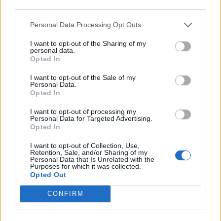
third parties.
εταιρείας στην ιστορία των ΗΠΑ.
Personal Data Processing Opt Outs
2011
: Οι Αγανακτισμένοι Μοτοσυκλετιστές
πραγματοποιούν την πρώτη μοτοπορεία τους. Από
I want to opt-out of the Sharing of my
personal data.
τότε πραγματοποιούν περισσότερες από 40
Opted In
μοτοπορείες, με συμμετοχές σε πάμπολλες
εκδηλώσεις διαμαρτυρίας και συμπαράστασης στην
I want to opt-out of the Sale of my
Personal Data.
πλατεία Συντάγματος, εντός αλλά και εκτός Αττικής.
Opted In
ΔΙΑΦΗΜΙΣΗ
I want to opt-out of processing my
Personal Data for Targeted Advertising.
Opted In
I want to opt-out of Collection, Use,
Retention, Sale, and/or Sharing of my
Personal Data that Is Unrelated with the
Purposes for which it was collected.
Opted Out
CONFIRM