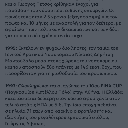
και ο Γιώργος Πέτσος κρίθηκαν ένοχοι για
παράβαση του νόμου περί ευθύνης υπουργών. Οι
ποινές τους ήταν 2,5 χρόνια (εξαγοράσιμη) για τον
πρώτο και 10 μήνες με αναστολή για τον δεύτερο, με
αφαίρεση των πολιτικών δικαιωμάτων και των δύο,
για τρία και δύο χρόνια αντίστοιχα.
1995
: Εκτελούν εν ψυχρώ δύο ληστές, τον ταμία του
Γενικού Κρατικού Νοσοκομείου Νίκαιας Δημήτρη
Μαντούβαλο μέσα στους χώρους του νοσοκομείου
και του αποσπούν δύο τσάντες με 146 εκατ. δρχ., που
προορίζονταν για τη μισθοδοσία του προσωπικού.
1997
: Ολοκληρώνονται οι αγώνες του 10ου FINA CUP
(Παγκοσμίου Κυπέλλου Πόλο) στην Αθήνα. Η Ελλάδα
κατατάσσεται δεύτερη στον κόσμο αφού χάνει στον
τελικό από τις ΗΠΑ με 5-8. Την ίδια εποχή πεθαίνει
σε ηλικία 71 ετών από καρκίνο ο εφοπλιστής και
ιδιοκτήτης του μεγαλύτερου εμπορικού στόλου,
Γεώργιος Λιβανός.