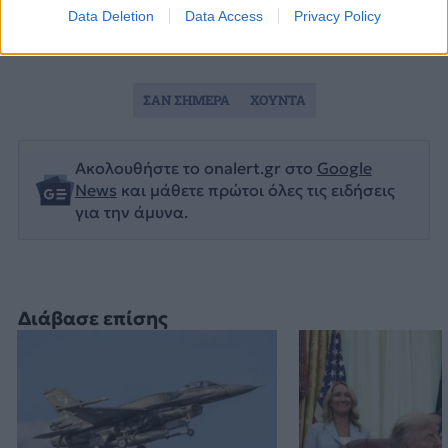
Data Deletion
Data Access
Privacy Policy
ΣΑΝ ΣΗΜΕΡΑ
ΧΟΥΝΤΑ
Ακολουθήστε το onalert.gr στο
Google
News
και μάθετε πρώτοι όλες τις ειδήσεις
για την άμυνα.
Διάβασε επίσης