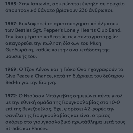
1965
: Στην Ιαπωνία, σημειώνεται έκρηξη σε ορυχείο
όπου τραγικό θάνατο βρίσκουν 236 άνθρωποι.
1967
: Κυκλοφορεί το αριστουργηματικό άλμπουμ
των Beatles Sgt. Pepper’s Lonely Hearts Club Band.
Την ίδια μέρα το καθεστώς των συνταγματαρχών
απαγορεύει την πώληση δίσκων του Μίκη
Θεοδωράκη, καθώς και την αναμετάδοση της
μουσικής του.
1969
: Ο Τζον Λένον και η Γιόκο Όνο ηχογραφούν το
Give Peace a Chance, κατά τη διάρκεια του δεύτερου
Bed-In για την Ειρήνη.
1972
: Ο Ντούσαν Μπάγιεβιτς σημειώνει πέντε γκολ
με την εθνική ομάδα της Γιουγκοσλαβίας στο 10-0
επί της Βενεζουέλας. Έχει φορέσει 42 φορές την
φανέλα της Γιουγκοσλαβίας και είναι ο τρίτος
σκόρερ στο γιουγκοσλαβικό πρωτάθλημα μετά τους
Stradic και Pancev.