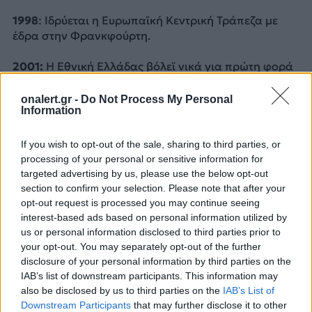
1998
: Ιδρύεται η Ευρωπαϊκή Κεντρική Τράπεζα με
έδρα στην Φρανκφούρτη.
2001:
Η Εθνική Ελλάδας βόλεϊ νικά για πρώτη φορά
στην ιστορία της τη Ρωσία εκτός έδρας (1-3) στα
πλαίσια του World League. Επίσης, ο βραβευμένος
onalert.gr -
Do Not Process My Personal
Information
με Νόμπελ μαθηματικός Τζον Νας (η ζωή του οποίου
έγινε ταινία με τον τίτλο Ένας υπέροχος άνθρωπος)
παντρεύεται για δεύτερη φορά τη γυναίκα του Αλίσια
If you wish to opt-out of the sale, sharing to third parties, or
από την οποία είχε πάρει διαζύγιο 1963. Την ίδια
processing of your personal or sensitive information for
εποχή πεθαίνει ο Χανκ Κέτσαμ, πατέρας του Ντένις
targeted advertising by us, please use the below opt-out
του Τρομερού.
section to confirm your selection. Please note that after your
opt-out request is processed you may continue seeing
interest-based ads based on personal information utilized by
2007
: «Ημέρα Αμαλίας» η 1η Ιουνίου για όλους τους
us or personal information disclosed to third parties prior to
bloggers της Ελλάδας.
your opt-out. You may separately opt-out of the further
disclosure of your personal information by third parties on the
2009
: Αεροπορικό δυστύχημα στην πτήση 447 της
IAB’s list of downstream participants. This information may
Air France. Το αεροπλάνο συνετρίβη στον Ατλαντικό
also be disclosed by us to third parties on the
IAB’s List of
Ωκεανό. Την ίδια μέρα η General Motors δηλώνει
Downstream Participants
that may further disclose it to other
πτώχευση. Είναι η τέταρτη μεγαλύτερη πτώχευση